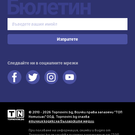
Бюлетин
Изпратете
Следвайте ни в социалните мрежи
© 2010 - 2026 Topnovini.bg, Всички права запазени "ТОП
Нотисиас" ООД. Topnovini.bg спазва
етичния кодекс на българските медии
.
При ползване на информация, снимки и видео от
Topnovini.bg се изисква писмено разрешение от "ТОП