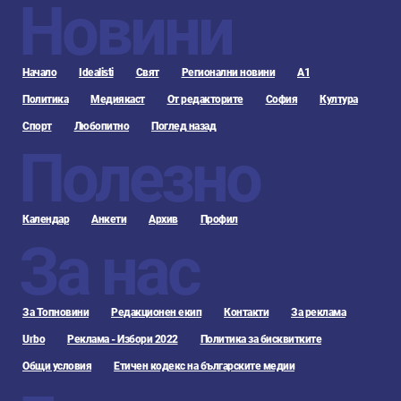
Новини
Начало
Idealisti
Свят
Регионални новини
А1
Политика
Медиякаст
От редакторите
София
Култура
Спорт
Любопитно
Поглед назад
Полезно
Календар
Анкети
Архив
Профил
За нас
За Топновини
Редакционен екип
Контакти
За реклама
Urbo
Реклама - Избори 2022
Политика за бисквитките
Общи условия
Етичен кодекс на българските медии