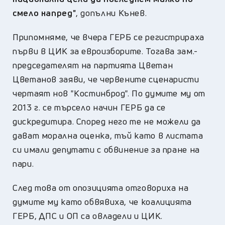
смело напред"
, допълни Кънев.
Припомняме, че вчера ГЕРБ се регистрираха
първи в ЦИК за евроизборите. Тогава зам.-
председателят на партията Цветан
Цветанов заяви, че червените сценаристи
чертаят нов "Костинброд". По думите му от
2013 г. се търсело начин ГЕРБ да се
дискредитира. Според него те не можели да
дават морална оценка, тъй като в листата
си имали депутати с обвинение за пране на
пари.
След това от опозицията отговориха на
думите му като обвявиха, че коалицията
ГЕРБ, ДПС и ОП са овладели и ЦИК.