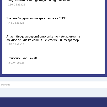
Защо всички искат да бъдат предприемачи
10:30, 06 авг 26
"Не става дума за пазарен дял, а за CNN."
11:45, 05 авг 26
А1 затвърди лидерството си като най-голямата
технологична компания и системен интегратор
11:56, 04 авг 26
Относно Влад Тенев
11:50, 04 авг 26
Реклама