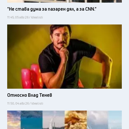
"Не става дума за пазарен дял, а за CNN."
11:45, 05 авг 26 / Idealisti
Относно Влад Тенев
11:50, 04 авг 26 / Idealisti