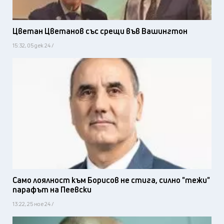
Цветан Цветанов със срещи във Вашингтон
15:32, 05 дек 24 /
Само лоялност към Борисов не стига, силно "тежи"
парафът на Пеевски
13:22, 25 ное 24 /