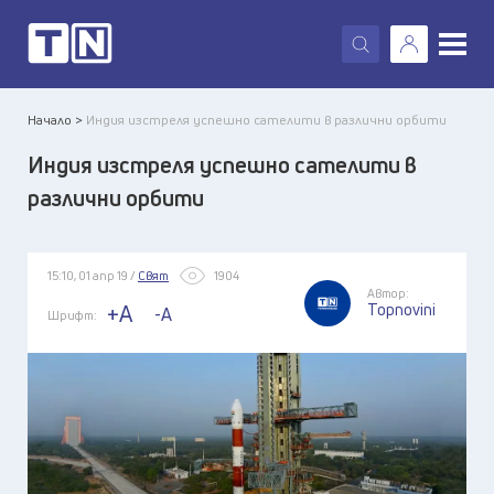
X
Начало >
Индия изстреля успешно сателити в различни орбити
Индия изстреля успешно сателити в
различни орбити
15:10, 01 апр 19 /
Свят
1904
Автор:
Topnovini
+A
-A
Шрифт: