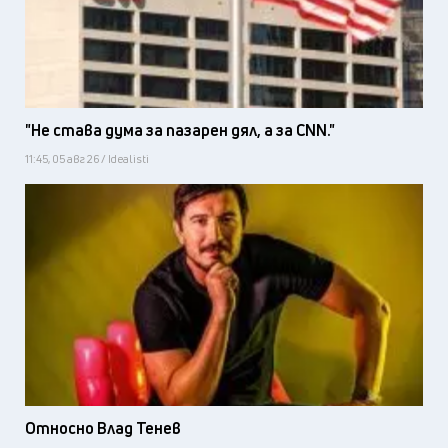
"Не става дума за пазарен дял, а за CNN."
11:45, 05 авг 26 / Idealisti
Относно Влад Тенев