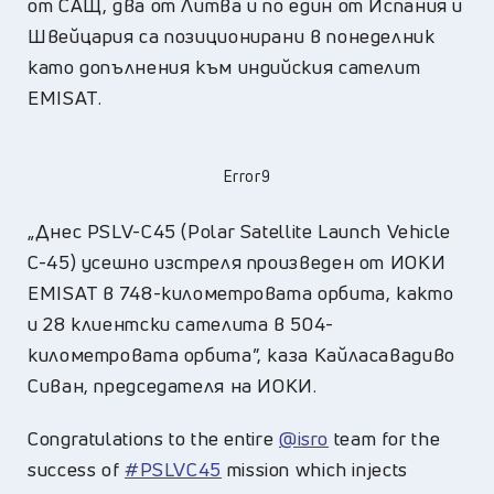
от САЩ, два от Литва и по един от Испания и
Швейцария са позиционирани в понеделник
като допълнения към индийския сателит
EMISAT.
Error9
„Днес PSLV-C45 (Polar Satellite Launch Vehicle
C-45) усешно изстреля произведен от ИОКИ
EMISAT в 748-километровата орбита, както
и 28 клиентски сателита в 504-
километровата орбита”, каза Кайласавадиво
Сиван, председателя на ИОКИ.
Congratulations to the entire
@isro
team for the
success of
#PSLVC45
mission which injects