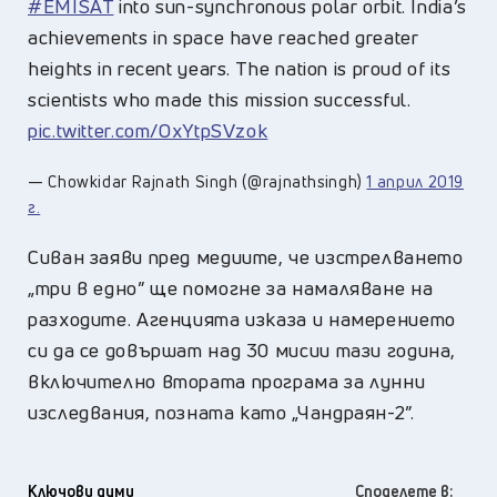
#EMISAT
into sun-synchronous polar orbit. India’s
achievements in space have reached greater
heights in recent years. The nation is proud of its
scientists who made this mission successful.
pic.twitter.com/OxYtpSVzok
— Chowkidar Rajnath Singh (@rajnathsingh)
1 април 2019
г.
Сиван заяви пред медиите, че изстрелването
„три в едно” ще помогне за намаляване на
разходите. Агенцията изказа и намерението
си да се довършат над 30 мисии тази година,
включително втората програма за лунни
изследвания, позната като „Чандраян-2”.
Ключови думи
Споделете в: