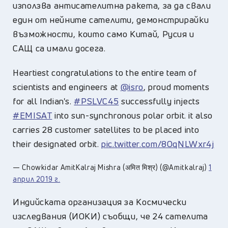
използва антисателитна ракета, за да свали
един от нейните сателити, демонстрирайки
възможности, които само Китай, Русия и
САЩ са имали досега.
Heartiest congratulations to the entire team of
scientists and engineers at
@isro
, proud moments
for all Indian's.
#PSLVC45
successfully injects
#EMISAT
into sun-synchronous polar orbit. it also
carries 28 customer satellites to be placed into
their designated orbit.
pic.twitter.com/8OqNLWxr4j
— Chowkidar AmitKalraj Mishra (अमित मिश्र) (@Amitkalraj)
1
април 2019 г.
Индийската организация за Космически
изследвания (ИОКИ) съобщи, че 24 сателита