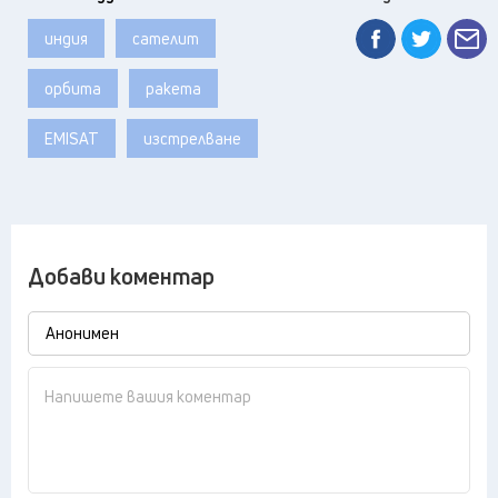
индия
сателит
орбита
ракета
EMISAT
изстрелване
Добави коментар