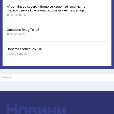
А1 затвърди лидерството си като най-голямата
технологична компания и системен интегратор
11:56, 04 авг 26
Относно Влад Тенев
11:50, 04 авг 26
Новата геоикономика
09:10, 03 авг 26
Реклама
Новини