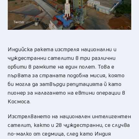
Twitter
Индийска ракета изстреля национални и
чуждестранни сателити в три различни
орбити в рамките на един полет. Това е
първата за страната подобна мисия, която
би могла да затвърди репутацията й като
пионер за налагането на евтини операции в
Космоса.
Изстрелването на национален интелигентен
сателит, както и 28 чуждестранни, се случва
по-малко от седмица, след като Индия