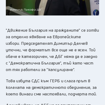
Източник: Пресофис ДБГ
"Движение България на гражданите" се готви
за отделно явяване на Европейските
избори. Председателят Димитър Делчев
уточни, че форматът все още не е ясен. Той
обаче е категоричен, че ДБГ няма да е заедно
с "Демократична България", тъй като част
от тях работели за "капсулиране".
Това избута СДС към ГЕРБ и слага прът в
колелата на демократичното обединение, за
което винаги сме настоявали, подчерта той.