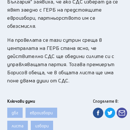
България" заявиха, че ако СДС изберат да се
явят заедно с ГЕРБ на предстоящите
евроизбори, партньорството им се
обезсмисля.
На провелата се тази сутрин среща в
централата на ГЕРБ стана ясно, че
действително СДС ще обедини силите си с
управляващата партия. Тогава премиерът
Борисов обеща, че в общата листа ще има
поне двама души от СДС.
Ключови думи
Споделете в:
дбг
евроизбори
листа
избори