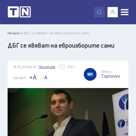
X
Начало >
ДБГ се явяват на евроизборите сами
ДБГ се явяват на евроизборите сами
19:15, 20 мар 19 /
Политика
2123
Автор:
Topnovini
+A
-A
Шрифт: