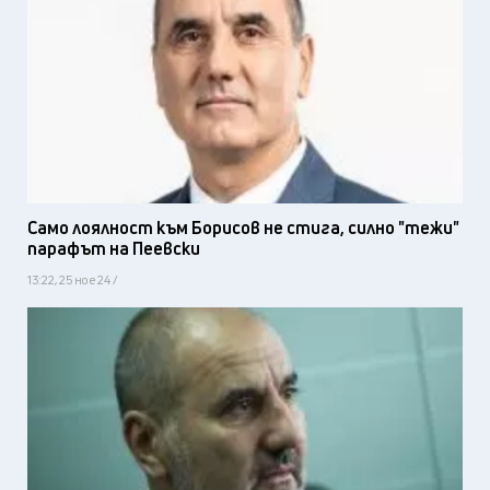
Само лоялност към Борисов не стига, силно "тежи"
парафът на Пеевски
13:22, 25 ное 24 /