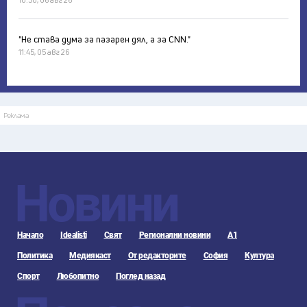
"Не става дума за пазарен дял, а за CNN."
11:45, 05 авг 26
Реклама
Новини
Начало
Idealisti
Свят
Регионални новини
А1
Политика
Медиякаст
От редакторите
София
Култура
Спорт
Любопитно
Поглед назад