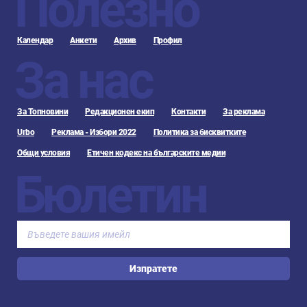
Полезно
Календар
Анкети
Архив
Профил
За нас
За Топновини
Редакционен екип
Контакти
За реклама
Urbo
Реклама - Избори 2022
Политика за бисквитките
Общи условия
Етичен кодекс на българските медии
Бюлетин
Изпратете