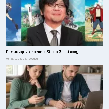
Режисьорът, когото Studio Ghibli изпусна
08:55, 02 авг 26 / Idealisti