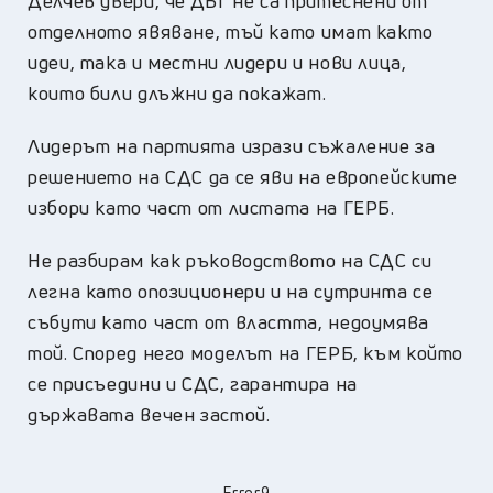
Делчев увери, че ДБГ не са притеснени от
отделното явяване, тъй като имат както
идеи, така и местни лидери и нови лица,
които били длъжни да покажат.
Лидерът на партията изрази съжаление за
решението на СДС да се яви на европейските
избори като част от листата на ГЕРБ.
Не разбирам как ръководството на СДС си
легна като опозиционери и на сутринта се
събути като част от властта, недоумява
той. Според него моделът на ГЕРБ, към който
се присъедини и СДС, гарантира на
държавата вечен застой.
Error9