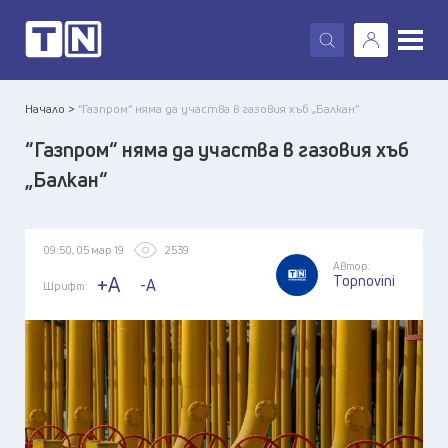
X
Начало >
“Газпром“ няма да участва в газовия хъб „Балкан“
“Газпром“ няма да участва в газовия хъб
„Балкан“
09:50, 05 мар 19
2539
Автор:
Topnovini
+A
-A
Шрифт: