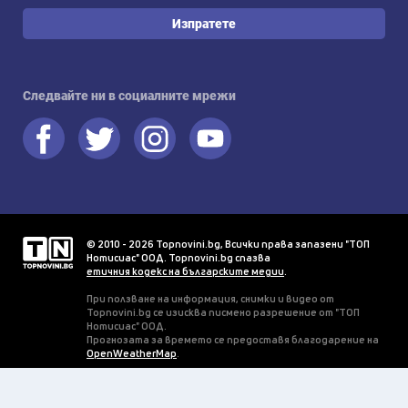
Изпратете
Следвайте ни в социалните мрежи
© 2010 - 2026 Topnovini.bg, Всички права запазени "ТОП
Нотисиас" ООД. Topnovini.bg спазва
етичния кодекс на българските медии
.
При ползване на информация, снимки и видео от
Topnovini.bg се изисква писмено разрешение от "ТОП
Нотисиас" ООД.
Прогнозата за времето се предоставя благодарение на
OpenWeatherMap
.