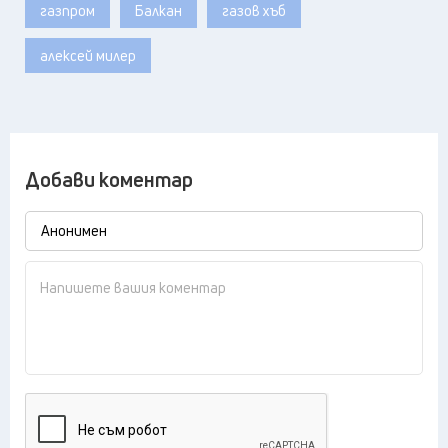
газпром
Балкан
газов хъб
алексей милер
Добави коментар