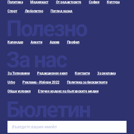
Политика
Медиякаст
От редакторите
София
Култура
Спорт
Любопитно
Поглед назад
Полезно
Календар
Анкети
Архив
Профил
За нас
За Топновини
Редакционен екип
Контакти
За реклама
Urbo
Реклама - Избори 2022
Политика за бисквитките
Общи условия
Етичен кодекс на българските медии
Бюлетин