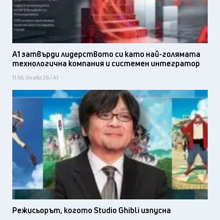
А1 затвърди лидерството си като най-голямата
технологична компания и системен интегратор
11:56, 04 авг 26 / А1
Режисьорът, когото Studio Ghibli изпусна