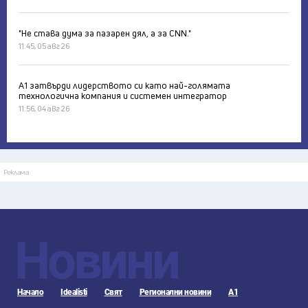
"Не става дума за пазарен дял, а за CNN."
11:45, 05 авг 26
А1 затвърди лидерството си като най-голямата
технологична компания и системен интегратор
11:56, 04 авг 26
Реклама
Новини
Начало
Idealisti
Свят
Регионални новини
А1