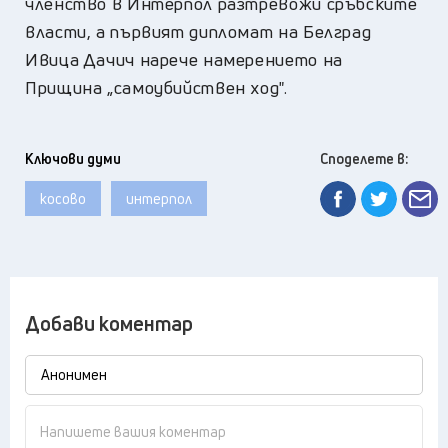
членство в Интерпол разтревожи сръбските
власти, а първият дипломат на Белград
Ивица Дачич нарече намерението на
Прищина „самоубийствен ход".
Ключови думи
Споделете в:
косово
интерпол
Добави коментар