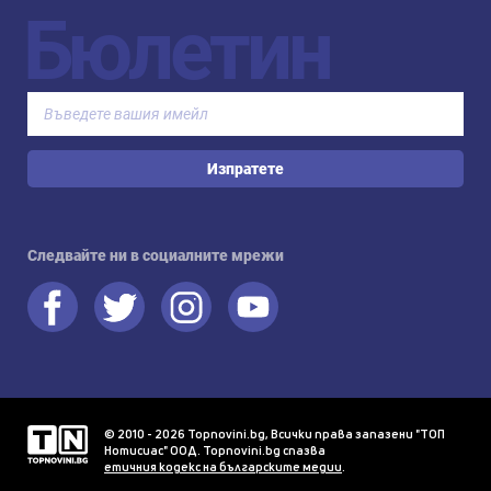
Бюлетин
Изпратете
Следвайте ни в социалните мрежи
© 2010 - 2026 Topnovini.bg, Всички права запазени "ТОП
Нотисиас" ООД. Topnovini.bg спазва
етичния кодекс на българските медии
.