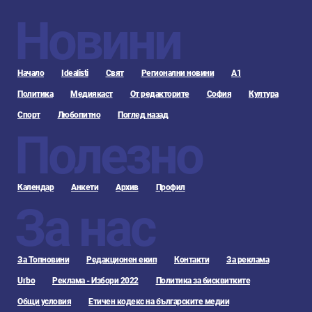
Новини
Начало
Idealisti
Свят
Регионални новини
А1
Политика
Медиякаст
От редакторите
София
Култура
Спорт
Любопитно
Поглед назад
Полезно
Календар
Анкети
Архив
Профил
За нас
За Топновини
Редакционен екип
Контакти
За реклама
Urbo
Реклама - Избори 2022
Политика за бисквитките
Общи условия
Етичен кодекс на българските медии