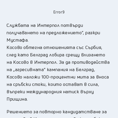
Error9
Службата на Интерпол потвърди
получаването на предложението”, разкри
Мустафа.
Косово обтегна отношенията със Сърбия,
след като Белград лобира срещу влизането
на Косово в Интерпол. За да противодейства
на „агресивната“ кампания на Белград,
Косово наложи 100-процентни мита за вноса
на сръбски стоки, които остават в сила,
въпреки международния натиск върху
Прищина.
Решението за повторно кандидатстване за