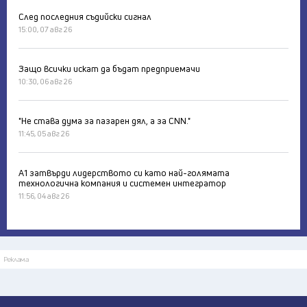
След последния съдийски сигнал
15:00, 07 авг 26
Защо всички искат да бъдат предприемачи
10:30, 06 авг 26
"Не става дума за пазарен дял, а за CNN."
11:45, 05 авг 26
А1 затвърди лидерството си като най-голямата
технологична компания и системен интегратор
11:56, 04 авг 26
Реклама