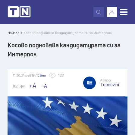
X
Начало >
Косово подновява кандидатурата си за Интерпол
Косово подновява кандидатурата си за
Интерпол
11:30, 21 фев 19 /
Свят
1651
Автор:
Topnovini
+A
-A
Шрифт: