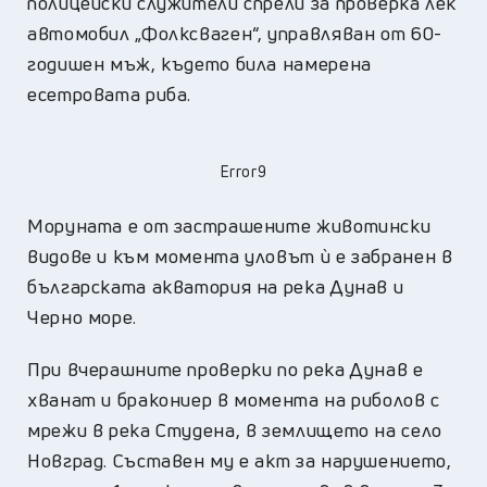
полицейски служители спрели за проверка лек
автомобил „Фолксваген“, управляван от 60-
годишен мъж, където била намерена
есетровата риба.
Error9
Моруната е от застрашените животински
видове и към момента уловът ѝ е забранен в
българската акватория на река Дунав и
Черно море.
При вчерашните проверки по река Дунав е
хванат и бракониер в момента на риболов с
мрежи в река Студена, в землището на село
Новград. Съставен му е акт за нарушението,