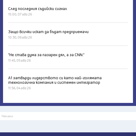
След последния съдийски сигнал
15:00, 07 авг 26
Защо всички искат да бъдат предприемачи
10:30, 06 авг 26
"Не става дума за пазарен дял, а за CNN."
11:45, 05 авг 26
А1 затвърди лидерството си като най-голямата
технологична компания и системен интегратор
11:56, 04 авг 26
Реклама