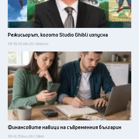
Режисьорът, когото Studio Ghibli изпусна
08:55, 02 авг 26 / Idealisti
Финансовите навици на съвременния българин
08:41, 31 юли 26 / Свят