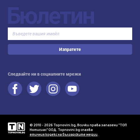
Бюлетин
Изпратете
Следвайте ни в социалните мрежи
© 2010 - 2026 Topnovini.bg, Всички права запазени "ТОП
Нотисиас" ООД. Topnovini.bg спазва
етичния кодекс на българските медии
.