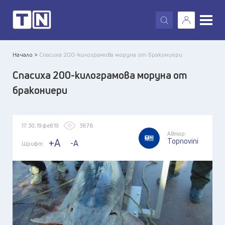
X
Начало >
Спасиха 200-килограмова моруна от бракониери
Спасиха 200-килограмова моруна от
бракониери
17:30, 19 фев 19
3878
Автор:
Topnovini
+A
-A
Шрифт: