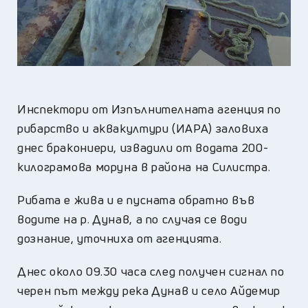
Инспектори от Изпълнителната агенция по
рибарство и аквакултури (ИАРА) заловиха
днес бракониери, извадили от водата 200-
килограмова моруна в района на Силистра.
Рибата е жива и е пусната обратно във
водите на р. Дунав, а по случая се води
дознание, уточниха от агенцията.
Днес около 09.30 часа след получен сигнал по
черен път между река Дунав и село Айдемир