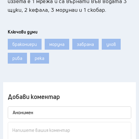
иззета е 1 мрежа и са върнати във водата 3
щуки, 2 кефала, 3 морунаи и 1 скобар.
Ключови думи
бракониери
моруна
забрана
улов
риба
река
Добави коментар