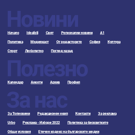
Новини
Начало
Idealisti
Свят
Регионални новини
А1
Политика
Медиякаст
От редакторите
София
Култура
Спорт
Любопитно
Поглед назад
Полезно
Календар
Анкети
Архив
Профил
За нас
За Топновини
Редакционен екип
Контакти
За реклама
Urbo
Реклама - Избори 2022
Политика за бисквитките
Общи условия
Етичен кодекс на българските медии