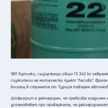
981 бутилки, съдържащи общо 13 342 кг забране
служители на митнически пункт "Лесово". Фрео
влизащ в страната от Турция товарен автомоб
Шофьорът е декларирал, че превозва хладилен
установяват при проверката, че декларираният 