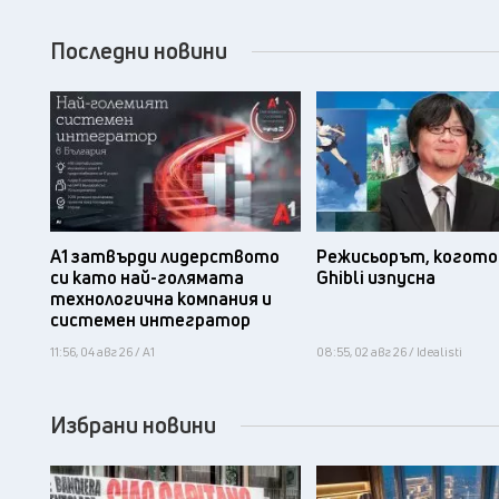
Последни новини
А1 затвърди лидерството
Режисьорът, когото 
си като най-голямата
Ghibli изпусна
технологична компания и
системен интегратор
11:56, 04 авг 26 / А1
08:55, 02 авг 26 / Idealisti
Избрани новини