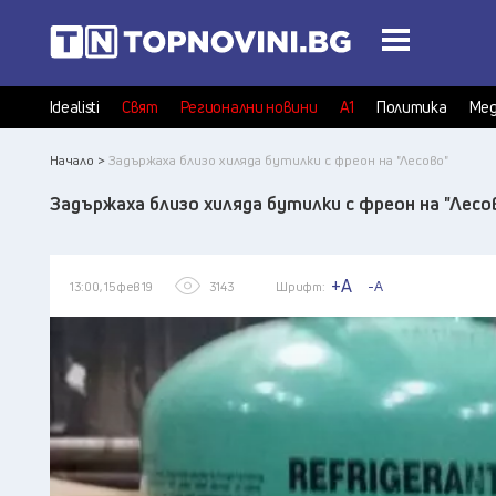
Idealisti
Свят
Регионални новини
А1
Политика
Мед
Начало >
Задържаха близо хиляда бутилки с фреон на "Лесово"
Задържаха близо хиляда бутилки с фреон на "Лесо
+A
-A
13:00, 15 фев 19
3143
Шрифт: