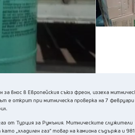
21
°C
Перник
,
23
°C
Плевен
,
24
°C
Пловдив
,
23
°C
Разград
,
24
°C
Русе
,
24
°C
Силистра
,
22
°C
Сливен
,
16
°C
Смолян
,
23
°C
София
,
21
°C
Стара Загора
,
23
°C
Търговище
,
н за внос в Европейския съюз фреон, иззеха митниче
26
°C
Хасково
,
нът е открит при митническа проверка на 7 февруари
22
°C
Шумен
,
ил.
23
°C
Ямбол
,
 газ от Турция за Румъния. Митническите служители
като „хладилен газ“ товар на камиона съдържа и 981