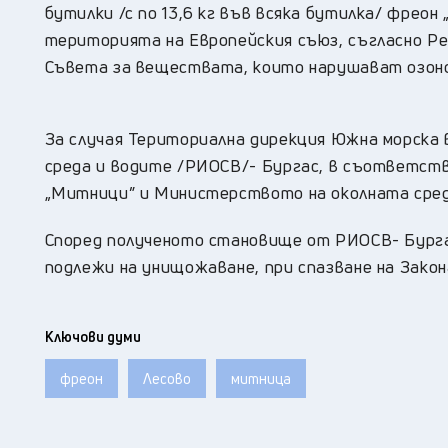
бутилки /с по 13,6 кг във всяка бутилка/ фреон
територията на Европейския съюз, съгласно Р
Съвета за веществата, които нарушават озоно
За случая Териториална дирекция Южна морска 
среда и водите /РИОСВ/- Бургас, в съответст
„Митници” и Министерството на околната сред
Според полученото становище от РИОСВ- Бургас
подлежи на унищожаване, при спазване на Закон
Ключови думи
фреон
Лесово
митница