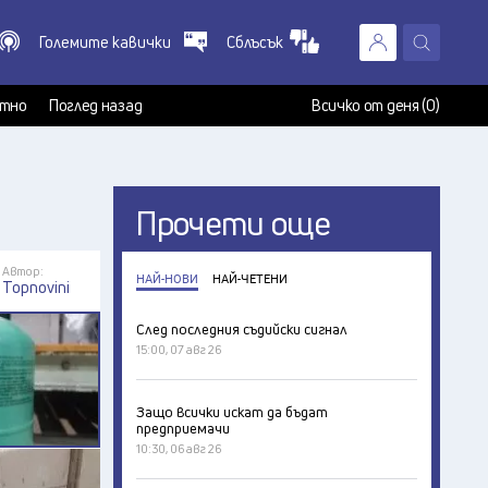
Големите кавички
Сблъсък
X
т
тно
Поглед назад
Всичко от деня (0)
Прочети още
Автор:
НАЙ-НОВИ
НАЙ-ЧЕТЕНИ
Topnovini
След последния съдийски сигнал
15:00, 07 авг 26
Защо всички искат да бъдат
предприемачи
10:30, 06 авг 26