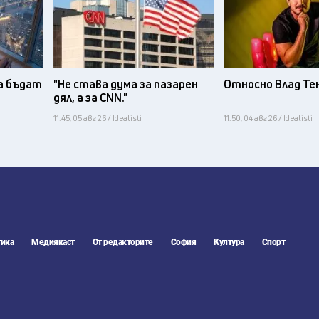
а бъдат
"Не става дума за пазарен
Относно Влад Те
дял, а за CNN."
11:45, 05 авг 26 / Idealisti
11:50, 04 авг 26 / Idealisti
ика
Медиякаст
От редакторите
София
Култура
Спорт