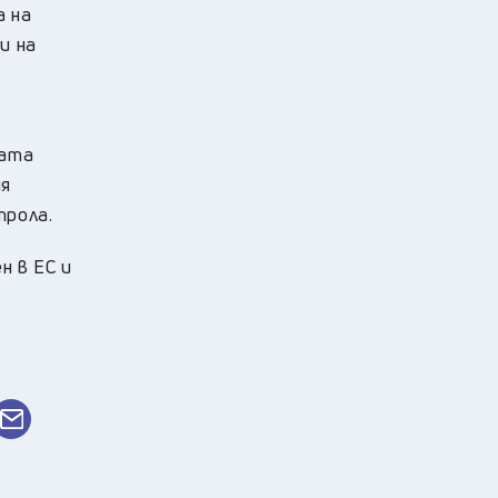
а на
и на
ната
ия
трола.
н в ЕС и