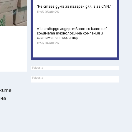
"Не става дума за пазарен дял, а за CNN."
11:45, 05 авг 26
А1 затвърди лидерството си като най-
голямата технологична компания и
системен интегратор
11:56, 04 авг 26
Реклама
Реклама
ските
 на