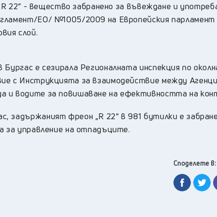
 „R 22” - вещество забранено за въвеждане и употреб
егламент/ЕО/ №1005/2009 на Европейския парламент 
вия слой.
в Бургас е сезирала Регионалната инспекция по окол
вие с Инструкцията за взаимодействие между Агенц
а и водите за повишаване на ефективността на кон
, задържаният фреон „R 22“ в 981 бутилки e забране
а за управление на отпадъците.
Споделете в: