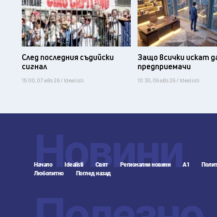
След последния съдийски
Защо всички искат д
сигнал
предприемачи
15:00, 07 авг 26 / Idealisti
10:30, 06 авг 26 / Idealisti
Новини
Начало
Idealisti
Свят
Регионални новини
А1
Полит
Любопитно
Поглед назад
Полезно