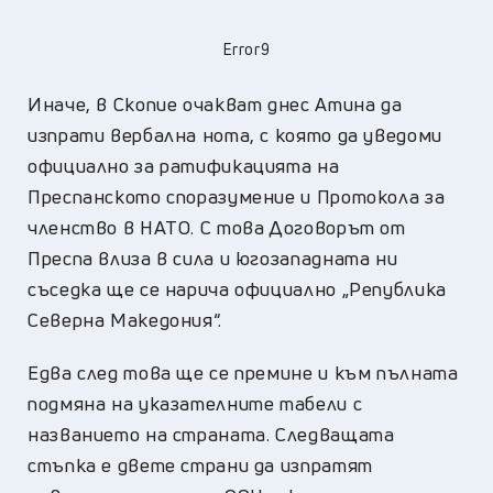
Error9
Иначе, в Скопие очакват днес Атина да
изпрати вербална нота, с която да уведоми
официално за ратификацията на
Преспанското споразумение и Протокола за
членство в НАТО. С това Договорът от
Преспа влиза в сила и югозападната ни
съседка ще се нарича официално „Република
Северна Македония“.
Едва след това ще се премине и към пълната
подмяна на указателните табели с
названието на страната. Следващата
стъпка е двете страни да изпратят