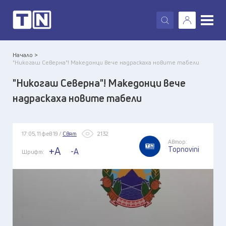
X
Начало >
"Никогаш Северна"! Македонци вече надраскаха новите табели
"Никогаш Северна"! Македонци вече
надраскаха новите табели
17:05, 11 фев 19 /
Свят
2132
Автор:
Topnovini
+A
-A
Шрифт: