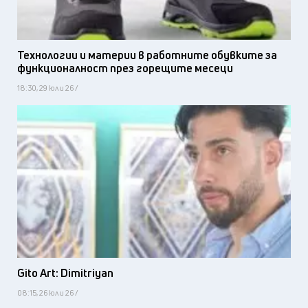
Технологии и материи в работните обувките за
функционалност през горещите месеци
18:30, 29 юли 26 /
Gito Art: Dimitriyan
08:15, 26 юли 26 /