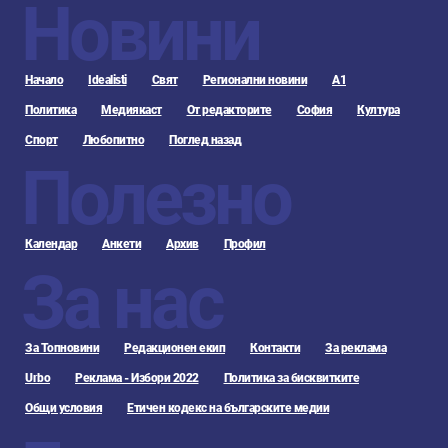
Новини
Начало
Idealisti
Свят
Регионални новини
А1
Политика
Медиякаст
От редакторите
София
Култура
Спорт
Любопитно
Поглед назад
Полезно
Календар
Анкети
Архив
Профил
За нас
За Топновини
Редакционен екип
Контакти
За реклама
Urbo
Реклама - Избори 2022
Политика за бисквитките
Общи условия
Етичен кодекс на българските медии