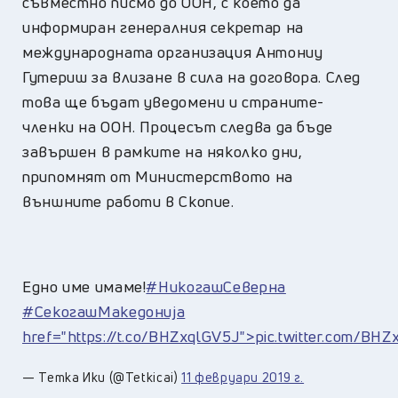
съвместно писмо до ООН, с което да
информиран генералния секретар на
международната организация Антониу
Гутериш за влизане в сила на договора. След
това ще бъдат уведомени и страните-
членки на ООН. Процесът следва да бъде
завършен в рамките на няколко дни,
припомнят от Министерството на
външните работи в Скопие.
Едно име имаме!
#НикогашСеверна
#СекогашМакедонија
href="https://t.co/BHZxqlGV5J">pic.twitter.com/BH
— Тетка Ики (@Tetkicai)
11 февруари 2019 г.