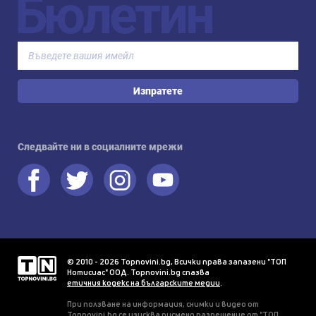
Бюлетин
Изпратете
Следвайте ни в социалните мрежи
© 2010 - 2026 Topnovini.bg, Всички права запазени "ТОП
Нотисиас" ООД. Topnovini.bg спазва
етичния кодекс на българските медии
.
При ползване на информация, снимки и видео от
Topnovini.bg се изисква писмено разрешение от "ТОП