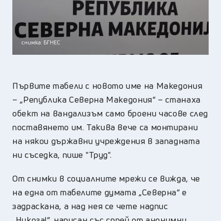
снимка: БГНЕС
Първите табели с новото име на Македония
– „Република Северна Македония“ – станаха
обект на вандализъм само броени часове след
поставянето им. Такива вече са монтирани
на някои държавни учреждения в западната
ни съседка, пише "Труд".
От снимки в социалните мрежи се вижда, че
на една от табелите думата „Северна“ е
задраскана, а над нея се чете надпис
„Никога!“, написан със спрей от анонимни