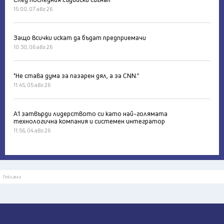
15:00, 07 авг 26
Защо всички искат да бъдат предприемачи
10:30, 06 авг 26
"Не става дума за пазарен дял, а за CNN."
11:45, 05 авг 26
А1 затвърди лидерството си като най-голямата
технологична компания и системен интегратор
11:56, 04 авг 26
Реклама