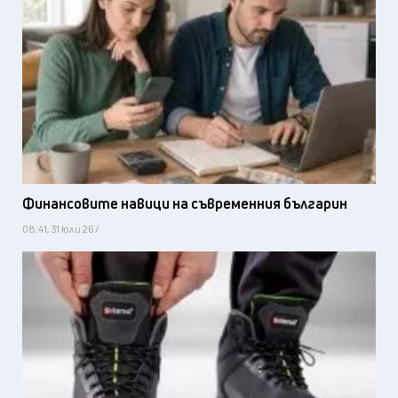
Финансовите навици на съвременния българин
08:41, 31 юли 26 /