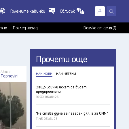
Големите кавички
Сблъсък
X
т
тно
Поглед назад
Всичко от деня (1)
Прочети още
Автор:
НАЙ-НОВИ
НАЙ-ЧЕТЕНИ
Topnovini
Защо всички искат да бъдат
предприемачи
10:30, 06 авг 26
"Не става дума за пазарен дял, а за CNN."
11:45, 05 авг 26