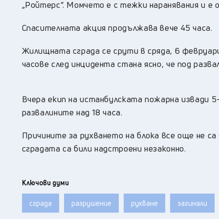
„Ройтерс”. Момчето е с тежки наранявания и е 
Спасителната акция продължава вече 45 часа.
Жилищната сграда се срути в сряда, 6 февруари
часове след инцидента стана ясно, че под развал
Вчера екип на истанбулската пожарна извади 5-
развалините над 18 часа.
Причините за рухването на блока все още не са
сградата са били надстроени незаконно.
Ключови думи
сграда
разрушение
рухване
загинали