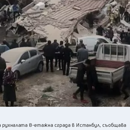
28
°C
Перник
,
29
°C
Плевен
,
29
°C
Пловдив
,
26
°C
Разград
,
31
°C
Русе
,
28
°C
Силистра
,
25
°C
Сливен
,
22
°C
Смолян
,
28
°C
София
,
27
°C
Стара Загора
,
28
°C
Търговище
,
31
°C
Хасково
,
25
°C
Шумен
,
27
°C
Ямбол
,
а рухналата 8-етажна сграда в Истанбул, съобщава