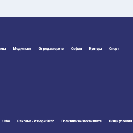
ика
Медиякаст
От редакторите
София
Култура
Спорт
Urbo
Реклама - Избори 2022
Политика за бисквитките
Общи условия