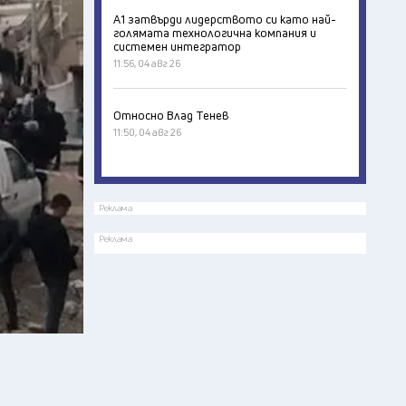
А1 затвърди лидерството си като най-
голямата технологична компания и
системен интегратор
11:56, 04 авг 26
Относно Влад Тенев
11:50, 04 авг 26
Реклама
Реклама