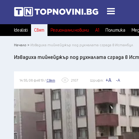
Idealisti
Свят
Регионални новини
А1
Политика
Мед
Начало >
Извадиха тийнейджър под рухналата сграда в Истанбул
Извадиха тийнейджър под рухналата сграда в Ис
+A
-A
14:55, 08 фев 19 /
Свят
2107
Шрифт: