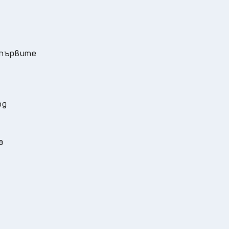
 първите
од
а