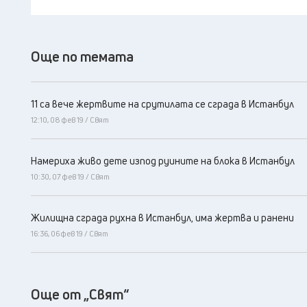
Още по темата
11 са вече жертвите на срутилата се сграда в Истанбул
12:10, 08 фев 19 / Свят
Намериха живо дете изпод руините на блока в Истанбул
10:30, 07 фев 19 / Свят
Жилищна сграда рухна в Истанбул, има жертва и ранени
16:36, 06 фев 19 / Свят
Още от „Свят“