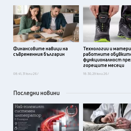
Финансовите навици на
Технологии и матери
съвременния българин
работните обувките
функционалност пре
горещите месеци
08:41, 31 юли 26 /
18:30, 29 юли 26 /
Последни новини