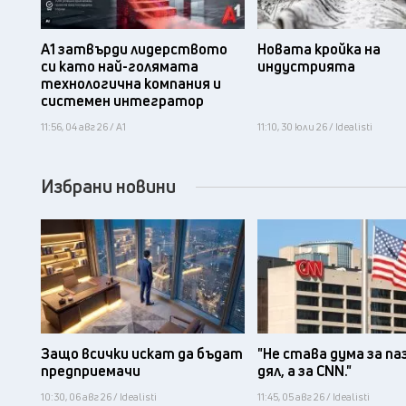
А1 затвърди лидерството
Новата кройка на
си като най-голямата
индустрията
технологична компания и
системен интегратор
11:56, 04 авг 26 / А1
11:10, 30 юли 26 / Idealisti
Избрани новини
Защо всички искат да бъдат
"Не става дума за па
предприемачи
дял, а за CNN."
10:30, 06 авг 26 / Idealisti
11:45, 05 авг 26 / Idealisti