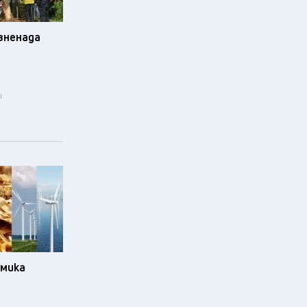
изненада
i
омика