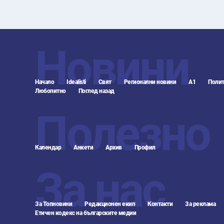
Новини
Начало
Idealisti
Свят
Регионални новини
А1
Полит
Любопитно
Поглед назад
Полезно
Календар
Анкети
Архив
Профил
За нас
За Топновини
Редакционен екип
Контакти
За реклама
Етичен кодекс на българските медии