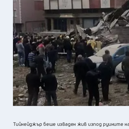
Twitter
Тийнейджър беше изваден жив изпод руините н