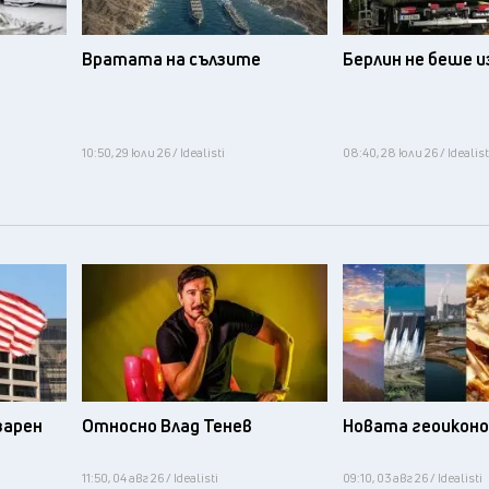
Вратата на сълзите
Берлин не беше 
10:50, 29 юли 26 / Idealisti
08:40, 28 юли 26 / Idealist
зарен
Относно Влад Тенев
Новата геоикон
11:50, 04 авг 26 / Idealisti
09:10, 03 авг 26 / Idealisti