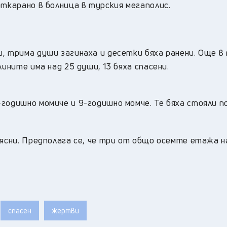
откарано в болница в турския мегаполис.
, трима души загинаха и десетки бяха ранени. Още в
ините има над 25 души, 13 бяха спасени.
годишно момиче и 9-годишно момче. Те бяха стояли п
 ясни. Предполага се, че три от общо осемте етажа н
спасен
жертви