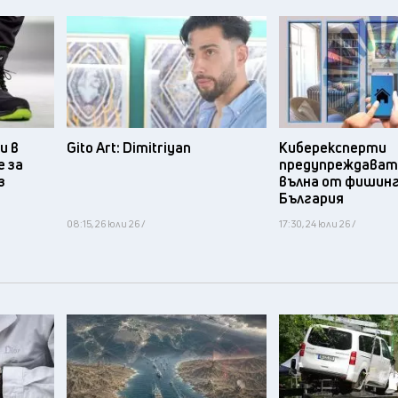
и в
Gito Art: Dimitriyan
Киберексперти
 за
предупреждават 
з
вълна от фишинг
България
08:15, 26 юли 26 /
17:30, 24 юли 26 /