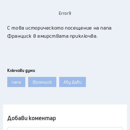
Error9
С това историческото посещение на папа
Франциск в емирствата приключва.
Ключови думи
папа
Франциск
Абу Даби
Добави коментар