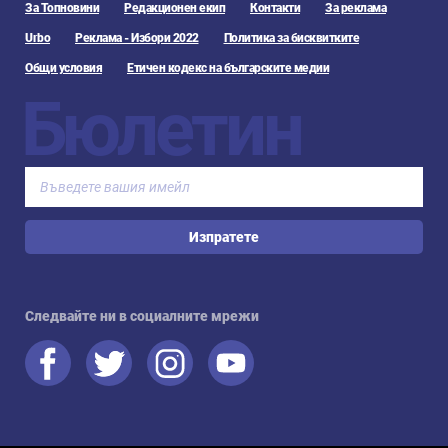
За Топновини
Редакционен екип
Контакти
За реклама
Urbo
Реклама - Избори 2022
Политика за бисквитките
Общи условия
Етичен кодекс на българските медии
Бюлетин
Изпратете
Следвайте ни в социалните мрежи