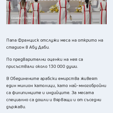
Снимка: ЕПА/БГНЕС
Папа Франциск отслужи меса на открито на
стадион в Абу Даби.
По предварителни оценки на нея са
присъствали около 130 000 души.
В Обединените арабски емирства живеят
един милион католици, като най-многобройни
са филипинците и индийците. За месата
специално са дошли и вярващи и от съседни
държави.