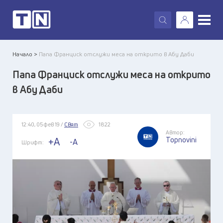
X
Начало >
Папа Франциск отслужи меса на открито в Абу Даби
Папа Франциск отслужи меса на открито
в Абу Даби
12:40, 05 фев 19 /
Свят
1822
Автор:
Topnovini
+A
-A
Шрифт: