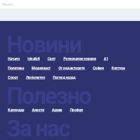
Реклама
Новини
Начало
Idealisti
Свят
Регионални новини
А1
Политика
Медиякаст
От редакторите
София
Култура
Спорт
Любопитно
Поглед назад
Полезно
Календар
Анкети
Архив
Профил
За нас