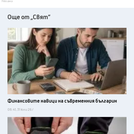
Реклама
Още от „Свят“
Финансовите навици на съвременния българин
08:41, 31 юли 26 /