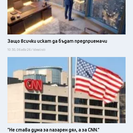
Защо всички искат да бъдат предприемачи
10:30, 06 авг 26 / Idealisti
"Не става дума за пазарен дял, а за CNN."