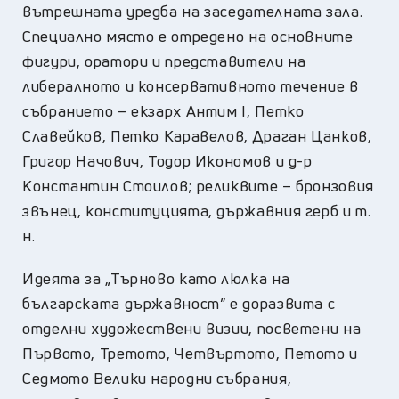
вътрешната уредба на заседателната зала.
Специално място е отредено на основните
фигури, оратори и представители на
либералното и консервативното течение в
събранието – екзарх Антим I, Петко
Славейков, Петко Каравелов, Драган Цанков,
Григор Начович, Тодор Икономов и д-р
Константин Стоилов; реликвите – бронзовия
звънец, конституцията, държавния герб и т.
н.
Идеята за „Търново като люлка на
българската държавност” е доразвита с
отделни художествени визии, посветени на
Първото, Третото, Четвъртото, Петото и
Седмото Велики народни събрания,