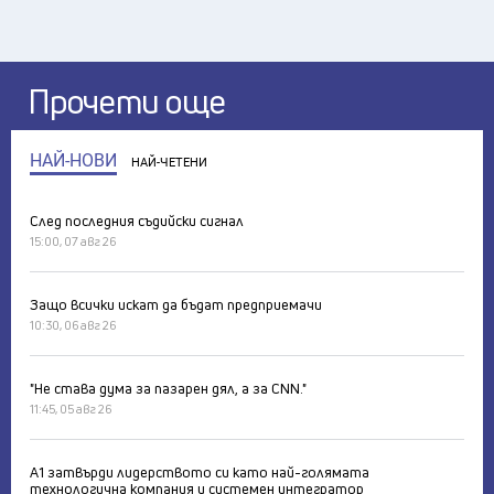
Прочети още
НАЙ-НОВИ
НАЙ-ЧЕТЕНИ
След последния съдийски сигнал
15:00, 07 авг 26
Защо всички искат да бъдат предприемачи
10:30, 06 авг 26
"Не става дума за пазарен дял, а за CNN."
11:45, 05 авг 26
А1 затвърди лидерството си като най-голямата
технологична компания и системен интегратор