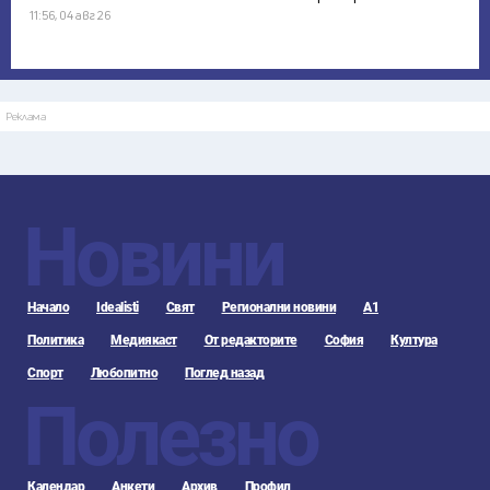
11:56, 04 авг 26
Реклама
Новини
Начало
Idealisti
Свят
Регионални новини
А1
Политика
Медиякаст
От редакторите
София
Култура
Спорт
Любопитно
Поглед назад
Полезно
Календар
Анкети
Архив
Профил