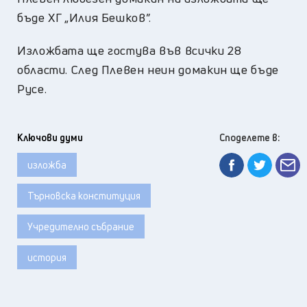
бъде ХГ „Илия Бешков”.
Изложбата ще гостува във всички 28
области. След Плевен неин домакин ще бъде
Русе.
Ключови думи
Споделете в:
изложба
Търновска конституция
Учредително събрание
история