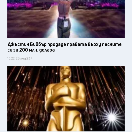
Джъстин Бийбър продаде правата върху песните
си за 200 млн. долара
13:22, 25 яну 23 /