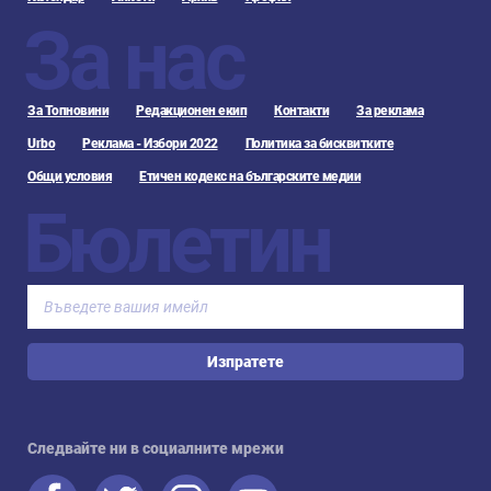
За нас
За Топновини
Редакционен екип
Контакти
За реклама
Urbo
Реклама - Избори 2022
Политика за бисквитките
Общи условия
Етичен кодекс на българските медии
Бюлетин
Изпратете
Следвайте ни в социалните мрежи