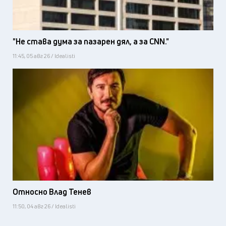
"Не става дума за пазарен дял, а за CNN."
11:45, 05 авг 26 / Idealisti
Относно Влад Тенев
11:50, 04 авг 26 / Idealisti