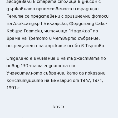
заседавали в старата столица в унисон с
държавната приемственост и традиции.
Темите са представени с оригинални фотоси
на Александър I Български, Фердинанд Сакс-
Кобург-Гоатски, читалище ”Надежда” по
време на Третото и Четвърто събрание,
посрещането на царските особи в Търново.
Отделено е внимание и на тържествата по
повод 130-тата годишнина от
Учредителното събрание, като са показани
конституциите на България от 1947, 1971,
1991 г.
Error9