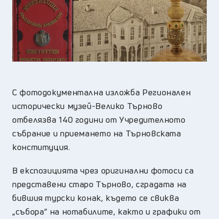
С фотодокументална изложба Регионален
исторически музей-Велико Търново
отбелязва 140 години от Учредителното
събрание и приемането на Търновската
конституция.
В експозицията чрез оригинални фотоси са
представени старо Търново, сградата на
бившия турски конак, където се свиква
„събора” на нотабилите, както и графики от