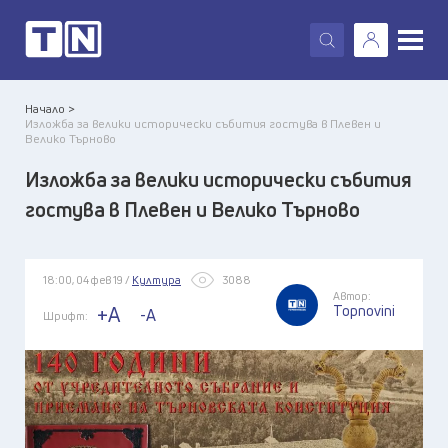
X
Начало >
Изложба за велики исторически събития гостува в Плевен и
Велико Търново
Изложба за велики исторически събития
гостува в Плевен и Велико Търново
18:00, 04 фев 19 /
Култура
3088
Автор:
Topnovini
+A
-A
Шрифт: