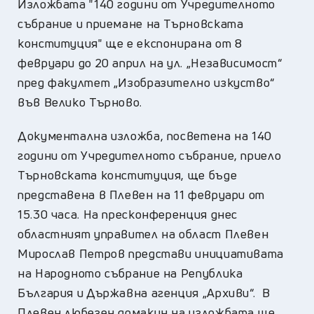
Изложбата "140 години от Учредителното
събрание и приемане на Търновската
конституция" ще е експонирана от 8
февруари до 20 април на ул. „Независимост“
пред факултет „Изобразително изкуство“
във Велико Търново.
Документална изложба, посветена на 140
години от Учредителното събрание, приело
Търновската конституция, ще бъде
представена в Плевен на 11 февруари от
15.30 часа. На пресконференция днес
областният управител на област Плевен
Мирослав Петров представи инициативата
на Народното събрание на Република
България и Държавна агенция „Архиви“. В
Плевен любезен домакин на изложбата ще