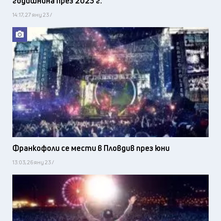
годишнина през 2023 г.
14:17, 27 яну 23 /
Франкофоли се мести в Пловдив през юни
13:03, 26 яну 23 /