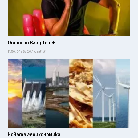
Относно Влад Тенев
11:50, 04 авг 26 / Idealisti
Новата геоикономика