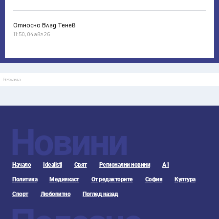
Относно Влад Тенев
11:50, 04 авг 26
Реклама
Новини
Начало
Idealisti
Свят
Регионални новини
А1
Политика
Медиякаст
От редакторите
София
Култура
Спорт
Любопитно
Поглед назад