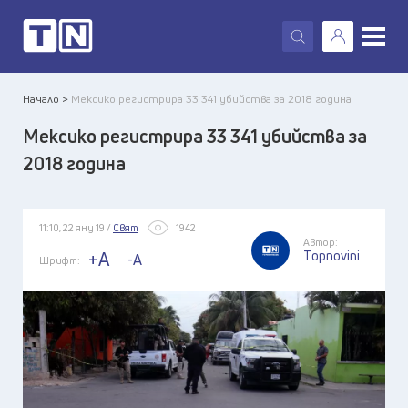
X
Начало >
Мексико регистрира 33 341 убийства за 2018 година
Мексико регистрира 33 341 убийства за
2018 година
11:10, 22 яну 19 /
Свят
1942
Автор:
Topnovini
+A
-A
Шрифт: