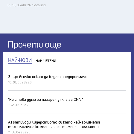
09:10, 03 авг 26 / Idealisti
Прочети още
НАЙ-НОВИ
НАЙ-ЧЕТЕНИ
Защо всички искат да бъдат предприемачи
10:30, 06 авг 26
"Не става дума за пазарен дял, а за CNN."
11:45, 05 авг 26
А1 затвърди лидерството си като най-голямата
технологична компания и системен интегратор
11:56, 04 авг 26