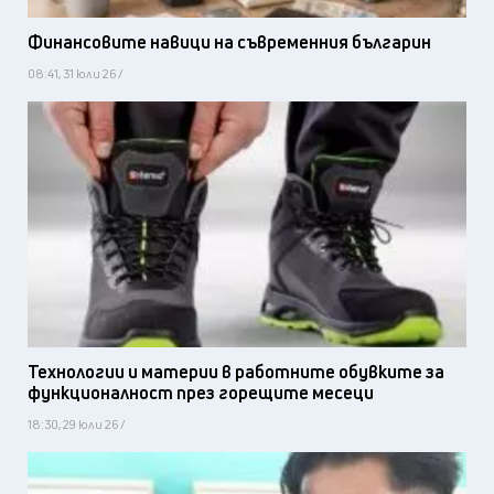
Финансовите навици на съвременния българин
08:41, 31 юли 26 /
Технологии и материи в работните обувките за
функционалност през горещите месеци
18:30, 29 юли 26 /