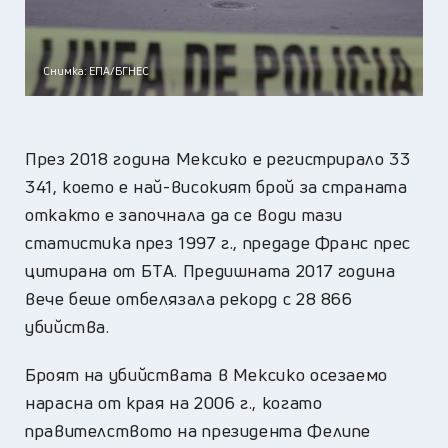
Снимка: ЕПА/БГНЕС
През 2018 година Мексико е регистрирало 33
341, което е най-високият брой за страната
откакто е започнала да се води тази
статистика през 1997 г., предаде Франс прес
цитирана от БТА. Предишната 2017 година
вече беше отбелязала рекорд с 28 866
убийства.
Броят на убийствата в Мексико осезаемо
нарасна от края на 2006 г., когато
правителството на президента Фелипе