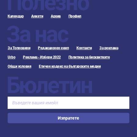
Полезно
Календар
Анкети
Архив
Профил
За нас
За Топновини
Редакционен екип
Контакти
За реклама
Urbo
Реклама - Избори 2022
Политика за бисквитките
Общи условия
Етичен кодекс на българските медии
Бюлетин
Изпратете