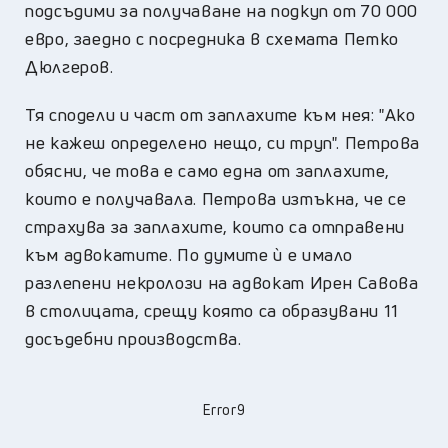
подсъдими за получаване на подкуп от 70 000
евро, заедно с посредника в схемата Петко
Дюлгеров.
Тя сподели и част от заплахите към нея: "Ако
не кажеш определено нещо, си труп". Петрова
обясни, че това е само една от заплахите,
които е получавала. Петрова изтъкна, че се
страхува за заплахите, които са отправени
към адвокатите. По думите ѝ е имало
разлепени некролози на адвокат Ирен Савова
в столицата, срещу която са образувани 11
досъдебни производства.
Error9