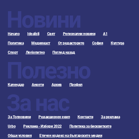
Новини
Начало
Idealisti
Свят
Регионални новини
А1
Политика
Медиякаст
От редакторите
София
Култура
Спорт
Любопитно
Поглед назад
Полезно
Календар
Анкети
Архив
Профил
За нас
За Топновини
Редакционен екип
Контакти
За реклама
Urbo
Реклама - Избори 2022
Политика за бисквитките
Общи условия
Етичен кодекс на българските медии