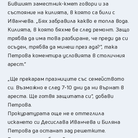
Бившият заместник-кмет говори и за
състояние на килията, в която са били с
Иванчева. „Бях забравила какво е топла вода.
Килията, в която бяхме бе след ремонт. Защо
трябва да има това разбиране, че преди да си
осъден, трябва да минеш през ада?”, така
Петрова коментира условията в столичния
арест.“
„Ще прекарам празниците със семейството
си. Възможно е след 7-10 дни да ни върнат в
ареста. Ще готвя защитата си“, добави
Петрова.
Прокуратурата още не е оттеглила
искането си Десислава Иванчева и Биляна
Петрова да останат зад решетките.