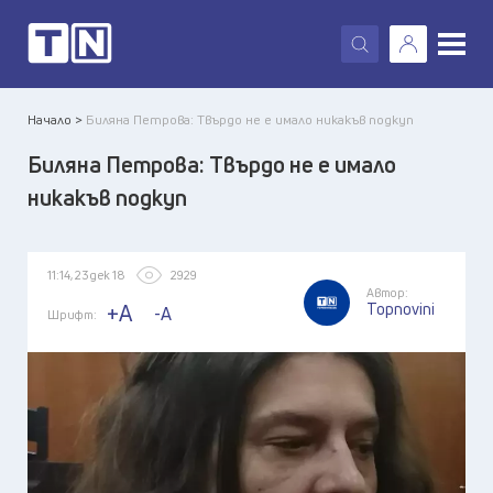
X
Начало >
Биляна Петрова: Твърдо не е имало никакъв подкуп
Биляна Петрова: Твърдо не е имало
никакъв подкуп
11:14, 23 дек 18
2929
Автор:
Topnovini
+A
-A
Шрифт: