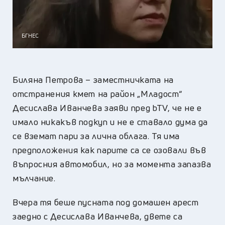
БГНЕС
Биляна Петрова – заместничката на
отстранения кмет на район „Младост“
Десислава Иванчева заяви пред bTV, че не е
имало никакъв подкуп и не е ставало дума да
се вземат пари за лична облага. Тя има
предположения как парите са се озовали във
въпросния автомобил, но за момента запазва
мълчание.
Вчера тя беше пусната под домашен арест
заедно с Десислава Иванчева, двете са