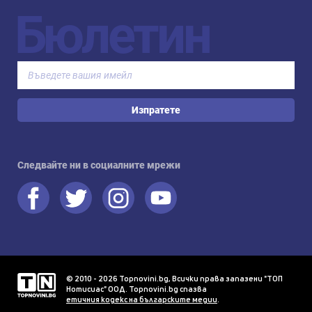
Бюлетин
Изпратете
Следвайте ни в социалните мрежи
© 2010 - 2026 Topnovini.bg, Всички права запазени "ТОП
Нотисиас" ООД. Topnovini.bg спазва
етичния кодекс на българските медии
.