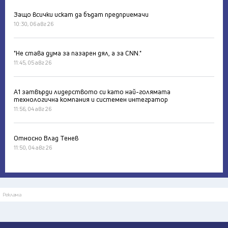
Защо всички искат да бъдат предприемачи
10:30, 06 авг 26
"Не става дума за пазарен дял, а за CNN."
11:45, 05 авг 26
А1 затвърди лидерството си като най-голямата
технологична компания и системен интегратор
11:56, 04 авг 26
Относно Влад Тенев
11:50, 04 авг 26
Реклама