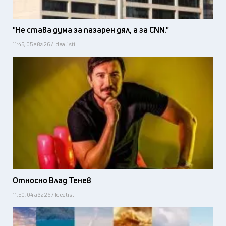
"Не става дума за пазарен дял, а за CNN."
11:45, 05 авг 26 / Idealisti
Относно Влад Тенев
11:50, 04 авг 26 / Idealisti