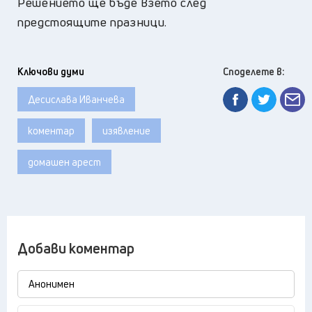
Решението ще бъде взето след
предстоящите празници.
Ключови думи
Споделете в:
Десислава Иванчева
коментар
изявление
домашен арест
Добави коментар