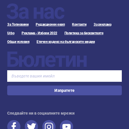
За нас
За Топновини
Редакционен екип
Контакти
За реклама
Urbo
Реклама - Избори 2022
Политика за бисквитките
Общи условия
Етичен кодекс на българските медии
Бюлетин
Изпратете
Следвайте ни в социалните мрежи