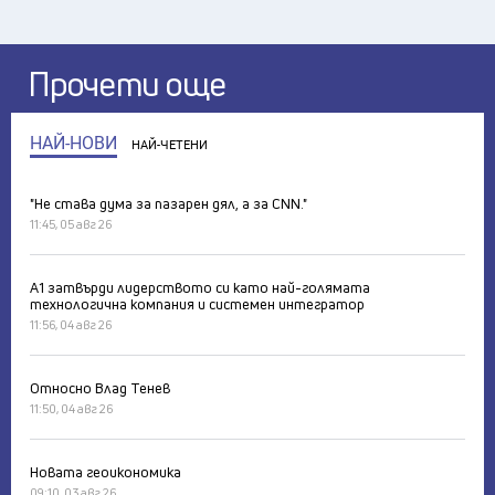
Прочети още
НАЙ-НОВИ
НАЙ-ЧЕТЕНИ
"Не става дума за пазарен дял, а за CNN."
11:45, 05 авг 26
А1 затвърди лидерството си като най-голямата
технологична компания и системен интегратор
11:56, 04 авг 26
Относно Влад Тенев
11:50, 04 авг 26
Новата геоикономика
09:10, 03 авг 26