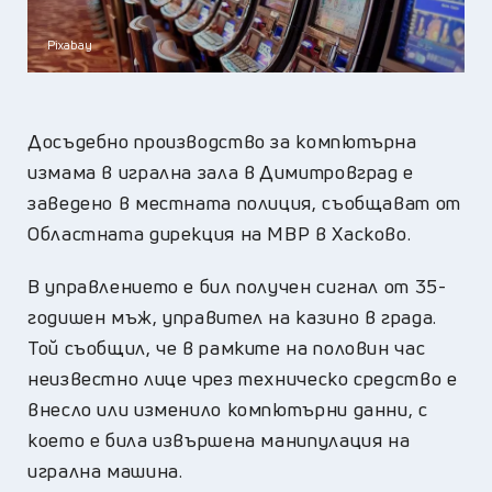
Pixabay
Досъдебно производство за компютърна
измама в игрална зала в Димитровград е
заведено в местната полиция, съобщaват от
Областната дирекция на МВР в Хасково.
В управлението е бил получен сигнал от 35-
годишен мъж, управител на казино в града.
Той съобщил, че в рамките на половин час
неизвестно лице чрез техническо средство е
внесло или изменило компютърни данни, с
което е била извършена манипулация на
игрална машина.