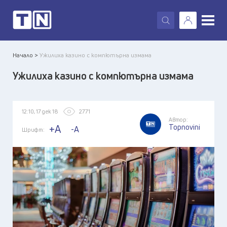
X
Начало >
Ужилиха казино с компютърна измама
Ужилиха казино с компютърна измама
12:10, 17 дек 18
2771
Автор:
Topnovini
+A
-A
Шрифт: