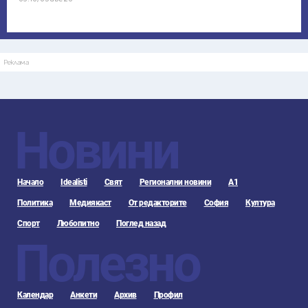
Реклама
Новини
Начало
Idealisti
Свят
Регионални новини
А1
Политика
Медиякаст
От редакторите
София
Култура
Спорт
Любопитно
Поглед назад
Полезно
Календар
Анкети
Архив
Профил