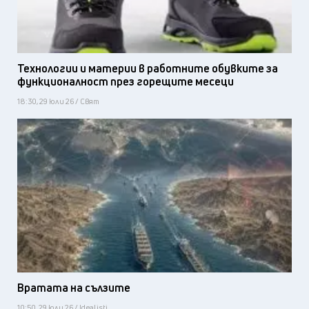
Технологии и материи в работните обувките за
функционалност през горещите месеци
18:30, 29 юли 26 / Свят
Вратата на сълзите
10:50, 29 юли 26 / Idealisti