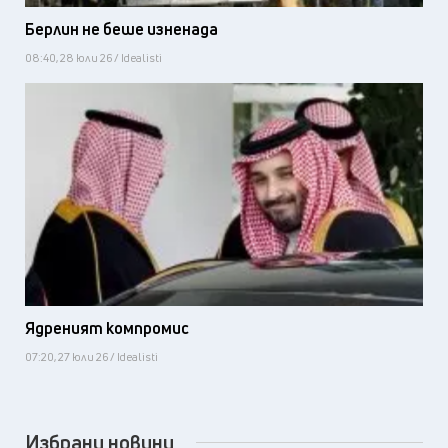
Берлин не беше изненада
08:40, 28 юли 26 / Idealisti
Ядреният компромис
07:20, 27 юли 26 / Idealisti
Избрани новини