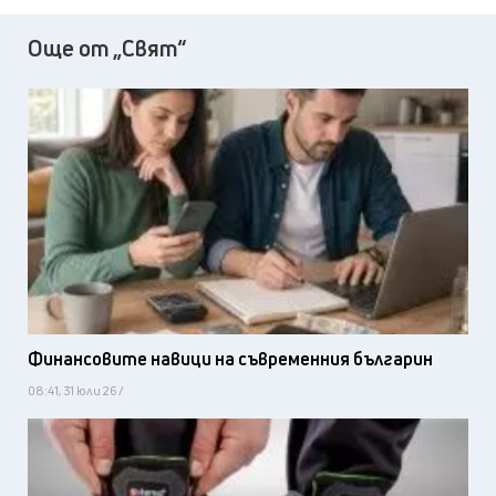
Още от „Свят“
Финансовите навици на съвременния българин
08:41, 31 юли 26 /