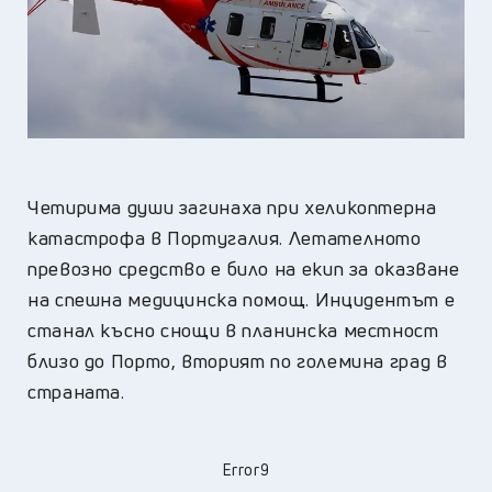
Четирима души загинаха при хеликоптерна
катастрофа в Португалия. Летателното
превозно средство е било на екип за оказване
на спешна медицинска помощ. Инцидентът е
станал късно снощи в планинска местност
близо до Порто, вторият по големина град в
страната.
Error9