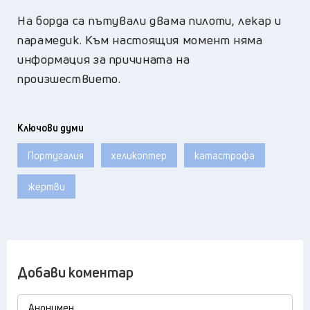
На борда са пътували двама пилоти, лекар и
парамедик. Към настоящия момент няма
информация за причината на
произшествието.
Ключови думи
Португалия
хеликоптер
катастрофа
жертви
Добави коментар