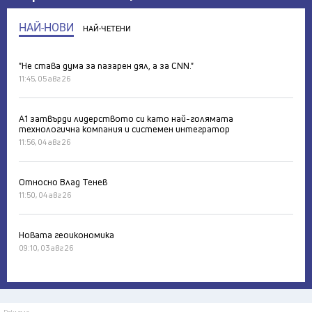
НАЙ-НОВИ
НАЙ-ЧЕТЕНИ
"Не става дума за пазарен дял, а за CNN."
11:45, 05 авг 26
А1 затвърди лидерството си като най-голямата
технологична компания и системен интегратор
11:56, 04 авг 26
Относно Влад Тенев
11:50, 04 авг 26
Новата геоикономика
09:10, 03 авг 26