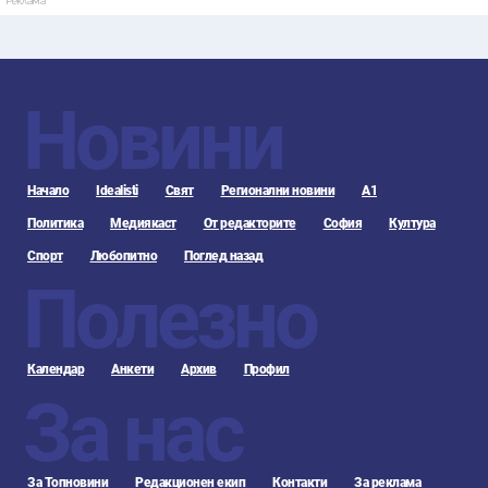
Реклама
Новини
Начало
Idealisti
Свят
Регионални новини
А1
Политика
Медиякаст
От редакторите
София
Култура
Спорт
Любопитно
Поглед назад
Полезно
Календар
Анкети
Архив
Профил
За нас
За Топновини
Редакционен екип
Контакти
За реклама