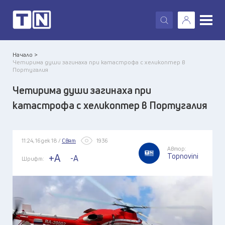
X
Начало >
Четирима души загинаха при катастрофа с хеликоптер в
Португалия
Четирима души загинаха при
катастрофа с хеликоптер в Португалия
11:24, 16 дек 18 /
Свят
1936
Автор:
Topnovini
+A
-A
Шрифт: