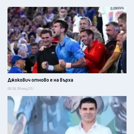
Джокович отново е на върха
09:26, 30 яну 23 /