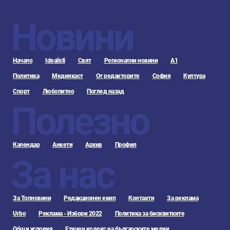
Новини
Начало
Idealisti
Свят
Регионални новини
А1
Политика
Медиякаст
От редакторите
София
Култура
Спорт
Любопитно
Поглед назад
Полезно
Календар
Анкети
Архив
Профил
За нас
За Топновини
Редакционен екип
Контакти
За реклама
Urbo
Реклама - Избори 2022
Политика за бисквитките
Общи условия
Етичен кодекс на българските медии