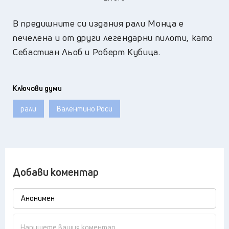
В предишните си издания рали Монца е
печелена и от други легендарни пилоти, като
Себастиан Льоб и Роберт Кубица.
Ключови думи
рали
Валентино Роси
Добави коментар