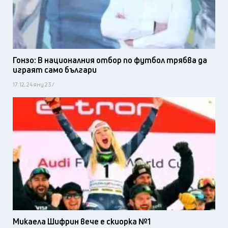
Гонзо: В националния отбор по футбол трябва да
играят само българи
17:12, 24 яну 23 /
Микаела Шифрин вече е скиорка №1