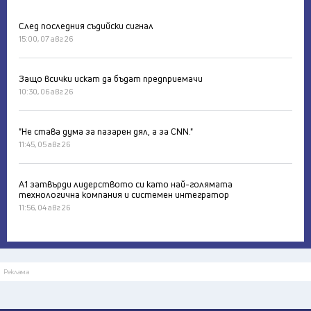
След последния съдийски сигнал
15:00, 07 авг 26
Защо всички искат да бъдат предприемачи
10:30, 06 авг 26
"Не става дума за пазарен дял, а за CNN."
11:45, 05 авг 26
А1 затвърди лидерството си като най-голямата
технологична компания и системен интегратор
11:56, 04 авг 26
Реклама