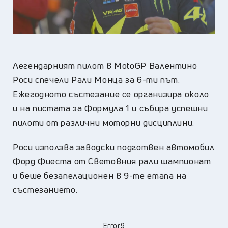
Легендарният пилот в MotoGP Валентино
Роси спечели Рали Монца за 6-ти път.
Ежегодното състезание се организира около
и на пистата за Формула 1 и събира успешни
пилоти от различни моторни дисциплини.
Роси използва заводски подготвен автомобил
Форд Фиеста от Световния рали шампионат
и беше безапелационен в 9-те етапа на
състезанието.
Error9