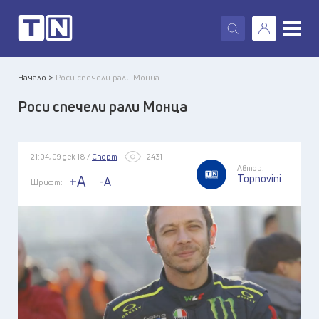
X
Начало >
Роси спечели рали Монца
Роси спечели рали Монца
21:04, 09 дек 18 /
Спорт
2431
Автор:
Topnovini
+A
-A
Шрифт: