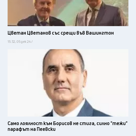
Цветан Цветанов със срещи във Вашингтон
15:32, 05 дек 24 /
Само лоялност към Борисов не стига, силно "тежи"
парафът на Пеевски