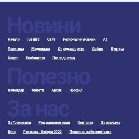
Новини
Начало
Idealisti
Свят
Регионални новини
А1
Политика
Медиякаст
От редакторите
София
Култура
Спорт
Любопитно
Поглед назад
Полезно
Календар
Анкети
Архив
Профил
За нас
За Топновини
Редакционен екип
Контакти
За реклама
Urbo
Реклама - Избори 2022
Политика за бисквитките