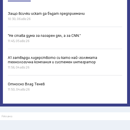
Защо всички искат да бъдат предприемачи
10:30, 06 авг 26
"Не става дума за пазарен дял, а за CNN."
11:45, 05 авг 26
А1 затвърди лидерството си като най-голямата
технологична компания и системен интегратор
11:56, 04 авг 26
Относно Влад Тенев
11:50, 04 авг 26
Реклама