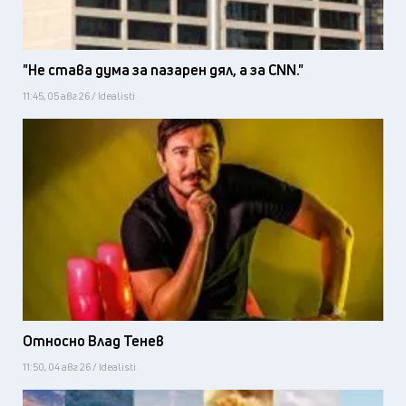
"Не става дума за пазарен дял, а за CNN."
11:45, 05 авг 26 / Idealisti
Относно Влад Тенев
11:50, 04 авг 26 / Idealisti