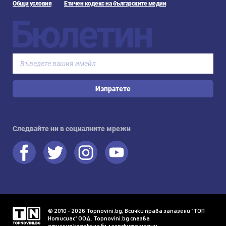
Общи условия
Етичен кодекс на българските медии
Бюлетин
Изпратете
Следвайте ни в социалните мрежи
© 2010 - 2026 Topnovini.bg, Всички права запазени "ТОП
Нотисиас" ООД. Topnovini.bg спазва
етичния кодекс на българските медии
.