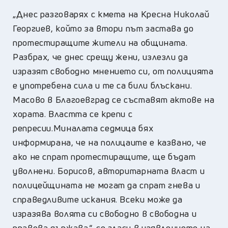
„Днес разговарях с кмета на Кресна Николай
Георгиев, който за втори път застава до
протестиращите жители на общината.
Разбрах, че днес срещу жени, излезли да
изразят свободно мнението си, от полицията
е употребена сила и те са били блъскани.
Масово в Благоевград се съставят актове на
хората. Властта се крепи с
репресии.Миналата седмица бях
информирана, че на полицаите е казвано, че
ако не спрат протестиращите, ще бъдат
уволнени. Борисов, авторитарната власт и
полицейщината не могат да спрат гнева и
справедливите искания. Всеки може да
изразява волята си свободно в свободна и
правова държава.“, се гласи в изявлението на