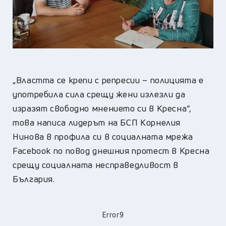
„Властта се крепи с репресии – полицията е
употребила сила срещу жени излезли да
изразят свободно мнението си в Кресна“,
това написа лидерът на БСП Корнелия
Нинова в профила си в социалната мрежа
Facebook по повод днешния протест в Кресна
срещу социалната несправедливост в
България.
Error9