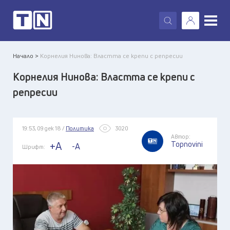
X
Начало >
Корнелия Нинова: Властта се крепи с репресии
Корнелия Нинова: Властта се крепи с
репресии
19:53, 09 дек 18 /
Политика
3020
Автор:
Topnovini
+A
-A
Шрифт: