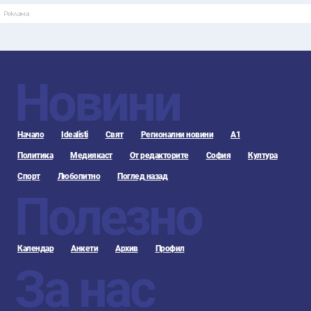
Реклама
Новини
Начало
Idealisti
Свят
Регионални новини
А1
Политика
Медиякаст
От редакторите
София
Култура
Спорт
Любопитно
Поглед назад
Полезно
Календар
Анкети
Архив
Профил
За нас