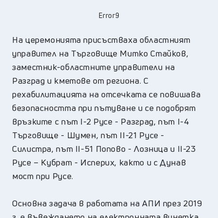
Error9
На церемонията присъстваха областният
управител на Търговище Митко Стайков,
заместник-областните управители на
Разград и кметове от региона. С
рехабилитацията на отсечката се повишава
безопасността при пътуване и се подобрят
връзките с път I-2 Русе - Разград, път I-4
Търговище - Шумен, път II-21 Русе -
Силистра, път ІІ-51 Попово - Лозница и ІІ-23
Русе – Кубрат - Исперих, както и с Дунав
мост при Русе.
Основна задача в работата на АПИ през 2019
г. е въвеждането на електронната винетка