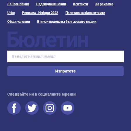
За Топновини
Редакционен екип
Контакти
За реклама
Urbo
Реклама - Избори 2022
Политика за бисквитките
Общи условия
Етичен кодекс на българските медии
Бюлетин
Изпратете
Следвайте ни в социалните мрежи