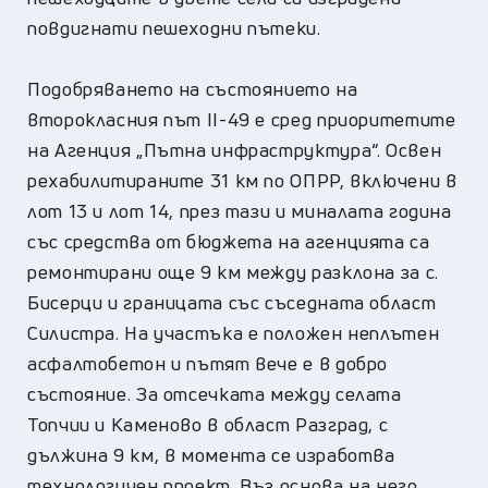
повдигнати пешеходни пътеки.
Подобряването на състоянието на
второкласния път II-49 е сред приоритетите
на Агенция „Пътна инфраструктура“. Освен
рехабилитираните 31 км по ОПРР, включени в
лот 13 и лот 14, през тази и миналата година
със средства от бюджета на агенцията са
ремонтирани още 9 км между разклона за с.
Бисерци и границата със съседната област
Силистра. На участъка е положен неплътен
асфалтобетон и пътят вече е в добро
състояние. За отсечката между селата
Топчии и Каменово в област Разград, с
дължина 9 км, в момента се изработва
технологичен проект. Въз основа на него