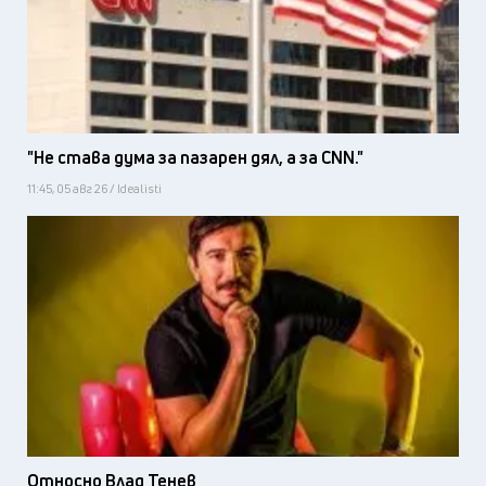
"Не става дума за пазарен дял, а за CNN."
11:45, 05 авг 26 / Idealisti
Относно Влад Тенев