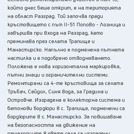
който днес беше открит, е на територията
на област Разград. Той започва преди
кръстовището с път ІІ-51 Попово - Лозница и
завършва при входа на Разград, като
преминава през селата Трапище и
Манастирско. Напълно е подменена пътната
настилка и е подобрено отводняването.
Положена е нова хоризонтална маркировка,
пътни знаци и ограничителни системи.
Ремонтирани са 4-те кръстовища за селата
Тръбач, Сейдол, Синя вода, за Градина и
Островче. Изградена е колекторна система и
бетонови бордюри в с. Трапище, подменени са
бордюрите в с. Манастирско. За повишаване
на безопасността на движение на
пешеходците в двете села са изградени