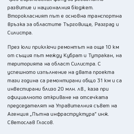
развитие и националния бюджет.
Второкласният път е основна транспортна
връзка за областите Търговище, Разград и
Силистра.
През юли приключи ремонтът на още 10 км
от същия път между Кубрат и Тутракан, на
територията на област Силистра. С
успешното изпълнение на двата проекта
тази година са ремонтирани общо 31 км и са
инвестирани близо 20 млн. лв., каза при
официалното откриване на отсечката
председателят на Управителния съвет на
Агенция „Пътна инфраструктура“ инж.
Светослав Глосов.