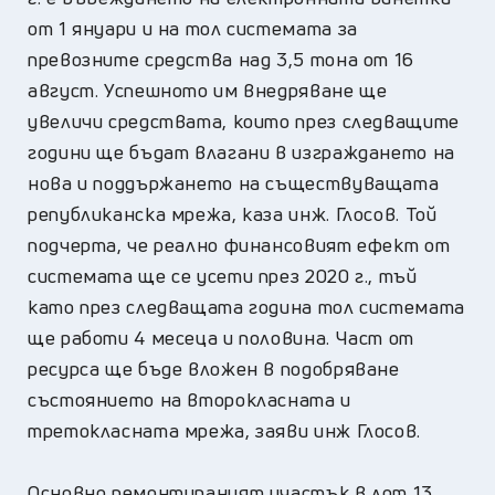
от 1 януари и на тол системата за
превозните средства над 3,5 тона от 16
август. Успешното им внедряване ще
увеличи средствата, които през следващите
години ще бъдат влагани в изграждането на
нова и поддържането на съществуващата
републиканска мрежа, каза инж. Глосов. Той
подчерта, че реално финансовият ефект от
системата ще се усети през 2020 г., тъй
като през следващата година тол системата
ще работи 4 месеца и половина. Част от
ресурса ще бъде вложен в подобряване
състоянието на второкласната и
третокласната мрежа, заяви инж Глосов.
Основно ремонтираният участък в лот 13,