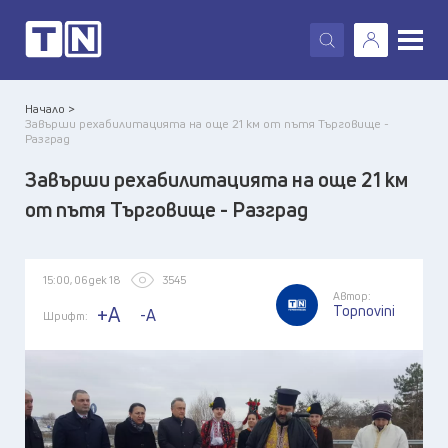
X
Начало >
Завърши рехабилитацията на още 21 км от пътя Търговище -
Разград
Завърши рехабилитацията на още 21 км
от пътя Търговище - Разград
15:00, 06 дек 18
3545
Автор:
Topnovini
+A
-A
Шрифт: