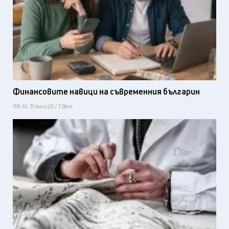
Финансовите навици на съвременния българин
08:41, 31 юли 26 / Свят