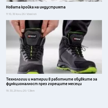
Новата кройка на индустрията
11:10, 30 юли 26 / Idealisti
Технологии и материи в работните обувките за
функционалност през горещите месеци
18:30, 29 юли 26 / Свят