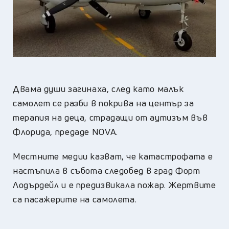
Двама души загинаха, след като малък
самолет се разби в покрива на център за
терапия на деца, страдащи от аутизъм във
Флорида, предаде NOVA.
Местните медии казват, че катастрофата е
настъпила в събота следобед в град Форт
Лодърдейл и е предизвикала пожар. Жертвите
са пасажерите на самолета.