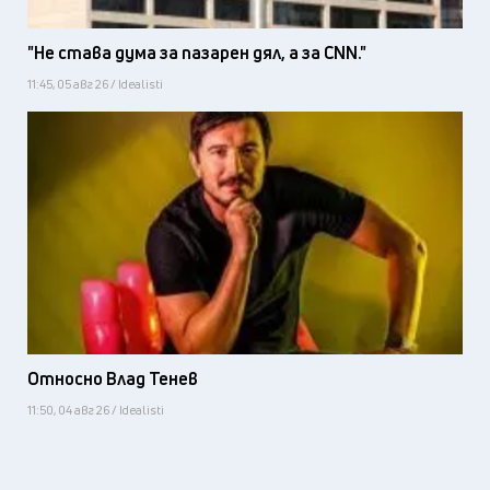
"Не става дума за пазарен дял, а за CNN."
11:45, 05 авг 26 / Idealisti
Относно Влад Тенев
11:50, 04 авг 26 / Idealisti