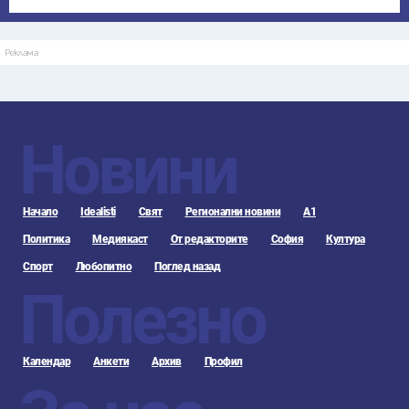
Реклама
Новини
Начало
Idealisti
Свят
Регионални новини
А1
Политика
Медиякаст
От редакторите
София
Култура
Спорт
Любопитно
Поглед назад
Полезно
Календар
Анкети
Архив
Профил