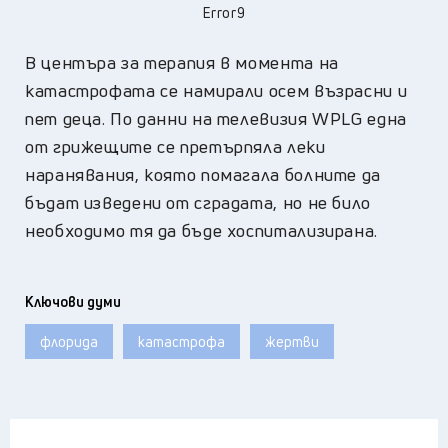
Error9
В центъра за терапия в момента на
катастрофата се намирали осем възрасни и
пет деца. По данни на телевизия WPLG една
от грижещите се претърпяла леки
наранявания, която помагала болните да
бъдат изведени от сградата, но не било
необходимо тя да бъде хоспитализирана.
Ключови думи
флорида
катастрофа
жертви