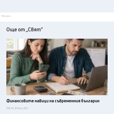
Реклама
Още от „Свят“
Финансовите навици на съвременния българин
08:41, 31 юли 26 /