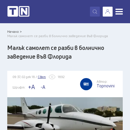
X
Начало >
Малък самолет се разби в болнично заведение във Флорида
Малък самолет се разби в болнично
заведение във Флорида
09:37, 02 дек 18 /
Свят
1892
Автор:
Topnovini
+A
-A
Шрифт: