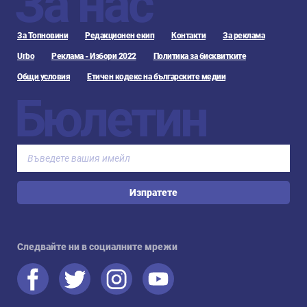
За нас
За Топновини
Редакционен екип
Контакти
За реклама
Urbo
Реклама - Избори 2022
Политика за бисквитките
Общи условия
Етичен кодекс на българските медии
Бюлетин
Изпратете
Следвайте ни в социалните мрежи