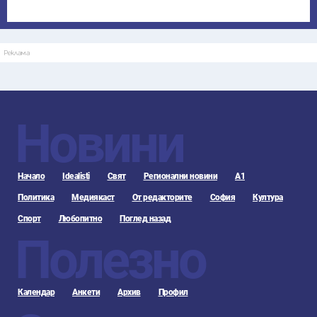
Реклама
Новини
Начало
Idealisti
Свят
Регионални новини
А1
Политика
Медиякаст
От редакторите
София
Култура
Спорт
Любопитно
Поглед назад
Полезно
Календар
Анкети
Архив
Профил