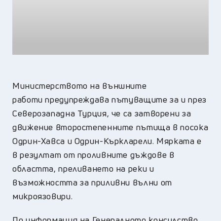
Министерството на външните
работи предупреждава пътуващите за и през
Северозападна Турция, че са затворени за
движение второстепенните пътища в посока
Одрин-Хавса и Одрин-Къркларели. Мярката е
в резултат от проливните дъждове в
областта, преливането на реки и
възможността за приливни вълни от
микроязовири.
По информация на Генералното консулство