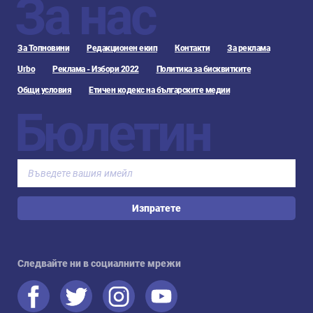
За нас
За Топновини
Редакционен екип
Контакти
За реклама
Urbo
Реклама - Избори 2022
Политика за бисквитките
Общи условия
Етичен кодекс на българските медии
Бюлетин
Изпратете
Следвайте ни в социалните мрежи