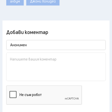
албум
Джони Холидей
Добави коментар