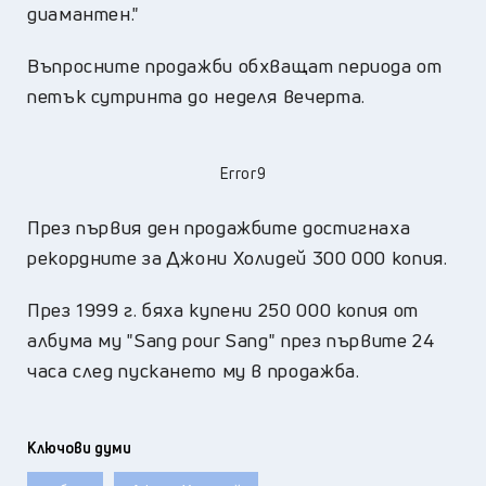
диамантен."
Въпросните продажби обхващат периода от
петък сутринта до неделя вечерта.
Error9
През първия ден продажбите достигнаха
рекордните за Джони Холидей 300 000 копия.
През 1999 г. бяха купени 250 000 копия от
албума му "Sang pour Sang" през първите 24
часа след пускането му в продажба.
Ключови думи