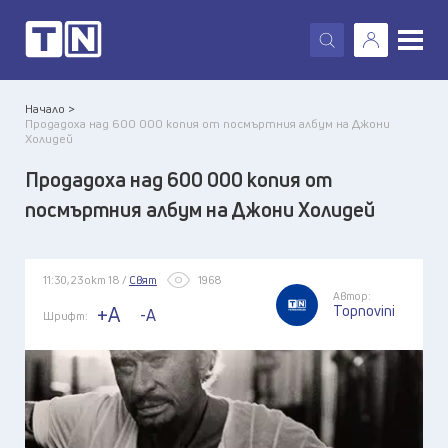
X
Начало >
Продадоха над 600 000 копия от посмъртния албум на Джони
Холидей
Продадоха над 600 000 копия от
посмъртния албум на Джони Холидей
11:30, 23 окт 18 /
Свят
1968
Автор:
Topnovini
+A
-A
Шрифт: