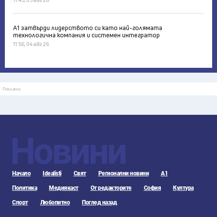
А1 затвърди лидерството си като най-голямата
технологична компания и системен интегратор
11:56, 04 авг 26
Реклама
Новини
Начало
Idealisti
Свят
Регионални новини
А1
Политика
Медиякаст
От редакторите
София
Култура
Спорт
Любопитно
Поглед назад