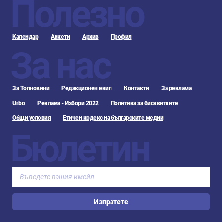
Полезно
Календар
Анкети
Архив
Профил
За нас
За Топновини
Редакционен екип
Контакти
За реклама
Urbo
Реклама - Избори 2022
Политика за бисквитките
Общи условия
Етичен кодекс на българските медии
Бюлетин
Изпратете