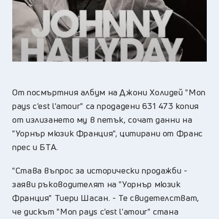
От посмъртния албум на Джони Холидей "Mon
pays c'est l'amour" са продадени 631 473 копия
от излизането му в петък, сочат данни на
"Уорнър мюзик Франция", цитирани от Франс
прес и БТА.
"Става въпрос за исторически продажби -
заяви ръководителят на "Уорнър мюзик
Франция" Тиери Шасан. - Те свидетелстват,
че дискът "Mon pays c'est l'amour" стана