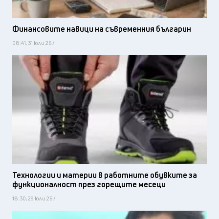
Финансовите навици на съвременния българин
08:41, 31 юли 26 /
Технологии и материи в работните обувките за
функционалност през горещите месеци
18:30, 29 юли 26 /