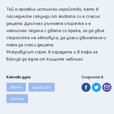
Той е проявил истинско геройство, като в
последните секунди от живота си е спасил
децата. Дръпнал ръчната спирачка и е
натиснал педала с двата си крака, за да убие
скоростта на автобуса, да угаси двигателя и
така да спаси децата.
Микробусът спрял в оградата и в кофа за
боклук до една от къщите наблизо.
Ключови думи
Споделете в:
звание
геройство
кончина