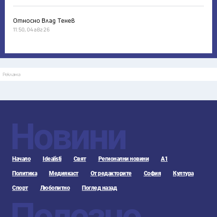
Относно Влад Тенев
11:50, 04 авг 26
Реклама
Новини
Начало
Idealisti
Свят
Регионални новини
А1
Политика
Медиякаст
От редакторите
София
Култура
Спорт
Любопитно
Поглед назад
Полезно