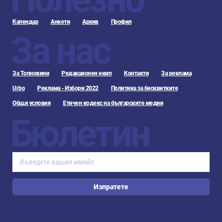
Календар
Анкети
Архив
Профил
За нас
За Топновини
Редакционен екип
Контакти
За реклама
Urbo
Реклама - Избори 2022
Политика за бисквитките
Общи условия
Етичен кодекс на българските медии
Бюлетин
Изпратете