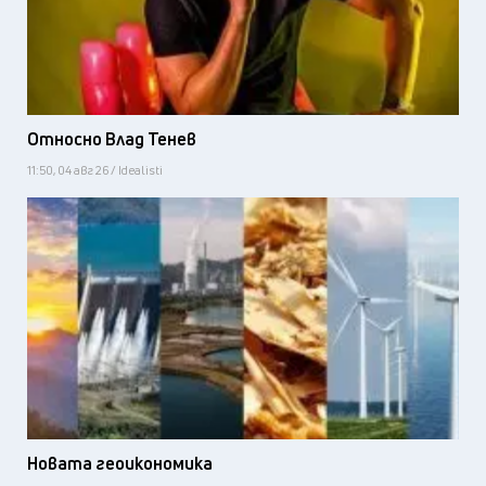
Относно Влад Тенев
11:50, 04 авг 26 / Idealisti
Новата геоикономика