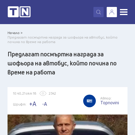
X
Начало >
Предлагат посмъртна награда за шофьора на автобус, който
почина по време на работа
Предлагат посмъртна награда за
шофьора на автобус, който почина по
време на работа
10:40, 21 окт 18
2342
Автор:
Topnovini
+A
-A
Шрифт: