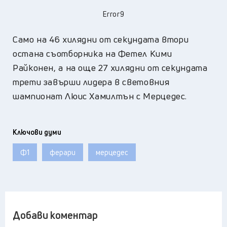
Error9
Само на 46 хилядни от секундата втори
остана съотборника на Фетел Кими
Райконен, а на още 27 хилядни от секундата
трети завърши лидера в световния
шампионат Люис Хамилтън с Мерцедес.
Ключови думи
Ф1
ферари
мерцедес
Добави коментар