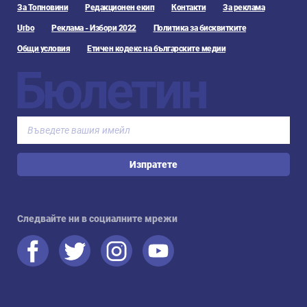
За Топновини
Редакционен екип
Контакти
За реклама
Urbo
Реклама - Избори 2022
Политика за бисквитките
Общи условия
Етичен кодекс на българските медии
Бюлетин
Изпратете
Следвайте ни в социалните мрежи