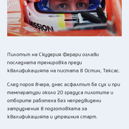
Пилотът на Скудерия Ферари оглави
последната тренировка преди
квалификацията на пистата в Остин, Тексас.
След пороя вчера, днес асфалтът бе сух и при
температури около 20 градуса пилотите и
отборите работеха без непредвидени
затруднения в подготовката за
квалификацията и утрешния старт.