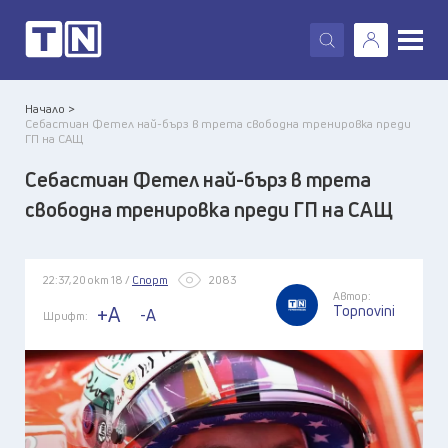
X
Начало >
Себастиан Фетел най-бърз в трета свободна тренировка преди
ГП на САЩ
Себастиан Фетел най-бърз в трета
свободна тренировка преди ГП на САЩ
22:37, 20 окт 18 /
Спорт
2083
Автор:
Topnovini
+A
-A
Шрифт: