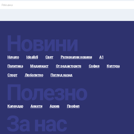
Реклама
Новини
Начало
Idealisti
Свят
Регионални новини
А1
Политика
Медиякаст
От редакторите
София
Култура
Спорт
Любопитно
Поглед назад
Полезно
Календар
Анкети
Архив
Профил
За нас