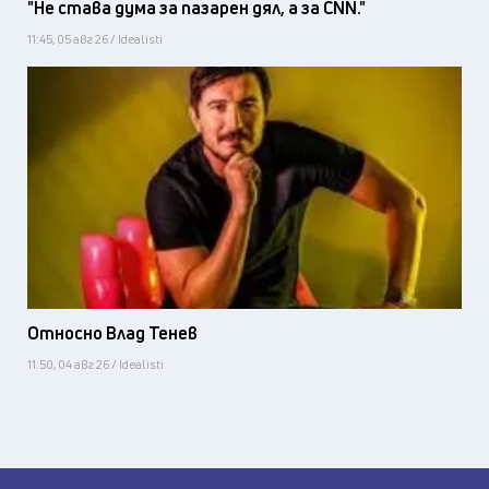
"Не става дума за пазарен дял, а за CNN."
11:45, 05 авг 26 / Idealisti
Относно Влад Тенев
11:50, 04 авг 26 / Idealisti