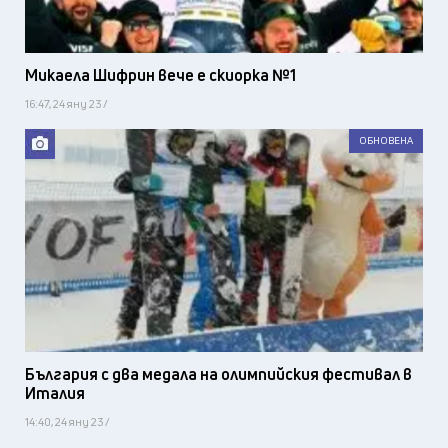
Микаела Шифрин вече е скиорка №1
16:47, 24 яну 23 /
ОБНОВЕНА
България с два медала на олимпийския фестивал в
Италия
14:40, 24 яну 23 /