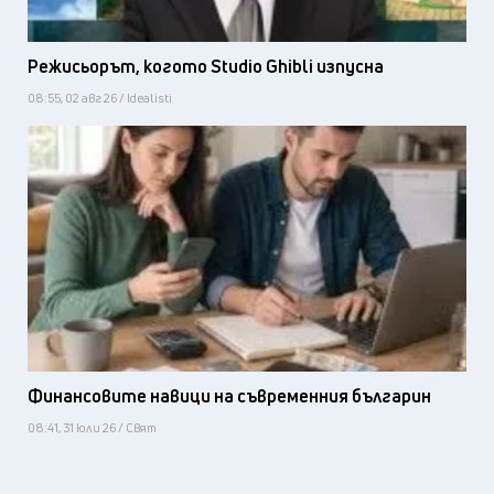
Режисьорът, когото Studio Ghibli изпусна
08:55, 02 авг 26 / Idealisti
Финансовите навици на съвременния българин
08:41, 31 юли 26 / Свят