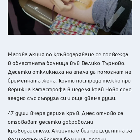
Масова акция по кръводаряване се провежда
в областната болница във Велико Търново.
Десетки откликнаха на апела да помогнат на
бременната жена, която пострада тежко при
верижна катастрофа в неделя край Ново село
заедно със съпруга си и още двама души.
47 души вчера дариха кръв. Днес отново се
отзовават десетки доброволни
кръводарители. Акцията е безпрецедентна за
великотърновската болница, посочи