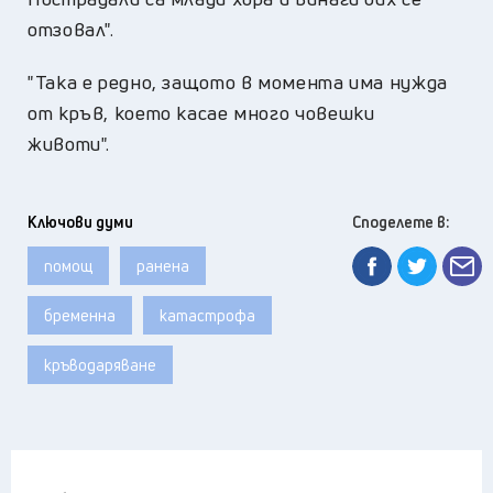
отзовал".
"Така е редно, защото в момента има нужда
от кръв, което касае много човешки
животи".
Ключови думи
Споделете в:
помощ
ранена
бременна
катастрофа
кръводаряване