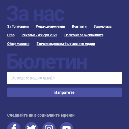
За нас
За Топновини
Редакционен екип
Контакти
За реклама
Urbo
Реклама - Избори 2022
Политика за бисквитките
Общи условия
Етичен кодекс на българските медии
Бюлетин
Изпратете
Следвайте ни в социалните мрежи