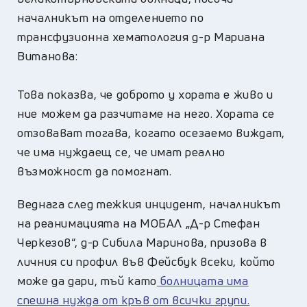
началникът на отделението по
трансфузионна хематология д-р Мариана
Витанова:
Това показва, че доброто у хората е живо и
ние можем да разчитаме на него. Хората се
отзовават тогава, когато осезаемо виждат,
че има нуждаещ се, че имат реално
възможност да помогнат.
Веднага след тежкия инцидент, началникът
на реанимацията на МОБАЛ „Д-р Стефан
Черкезов“, д-р Сибила Маринова, призова в
личния си профил във Фейсбук всеки, който
може да дари, тъй като
болницата има
спешна нужда от кръв от всички групи.