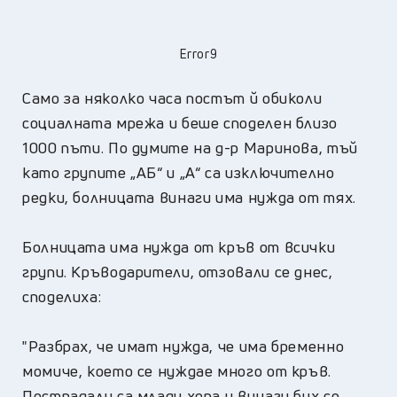
Error9
Само за няколко часа постът й обиколи
социалната мрежа и беше споделен близо
1000 пъти. По думите на д-р Маринова, тъй
като групите „АБ“ и „А“ са изключително
редки, болницата винаги има нужда от тях.
Болницата има нужда от кръв от всички
групи. Кръводарители, отзовали се днес,
споделиха:
"Разбрах, че имат нужда, че има бременно
момиче, което се нуждае много от кръв.
Пострадали са млади хора и винаги бих се