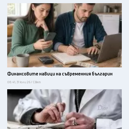
Финансовите навици на съвременния българин
08:41, 31 юли 26 / Свят