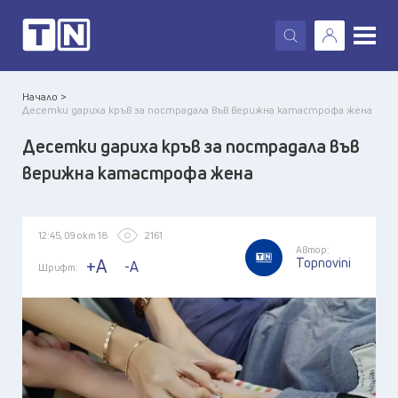
X
Начало >
Десетки дариха кръв за пострадала във верижна катастрофа жена
Десетки дариха кръв за пострадала във
верижна катастрофа жена
12:45, 09 окт 18
2161
Автор:
Topnovini
+A
-A
Шрифт: