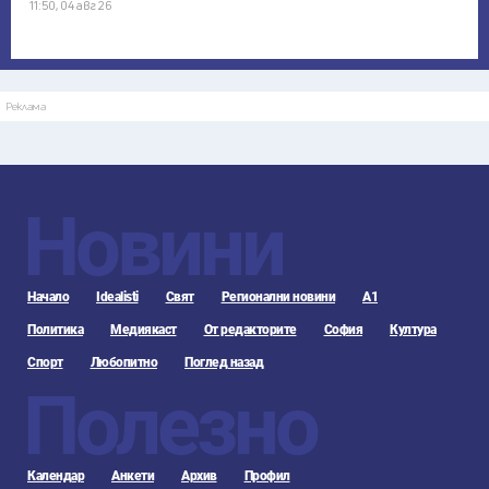
11:50, 04 авг 26
Реклама
Новини
Начало
Idealisti
Свят
Регионални новини
А1
Политика
Медиякаст
От редакторите
София
Култура
Спорт
Любопитно
Поглед назад
Полезно
Календар
Анкети
Архив
Профил