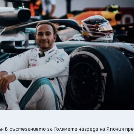
26
°C
Перник
,
27
°C
Плевен
,
27
°C
Пловдив
,
23
°C
Разград
,
28
°C
Русе
,
26
°C
Силистра
,
23
°C
Сливен
,
20
°C
Смолян
,
28
°C
София
,
24
°C
Стара Загора
,
24
°C
Търговище
,
25
°C
Хасково
,
23
°C
Шумен
,
24
°C
Ямбол
,
н в състезанието за Голямата награда на Япония пр