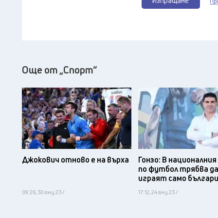
Изпращане
Пр
Още от „Спорт“
Джокович отново е на върха
Гонзо: В национални
по футбол трябва д
играят само българ
09:26, 30 яну 23 /
17:12, 24 яну 23 /