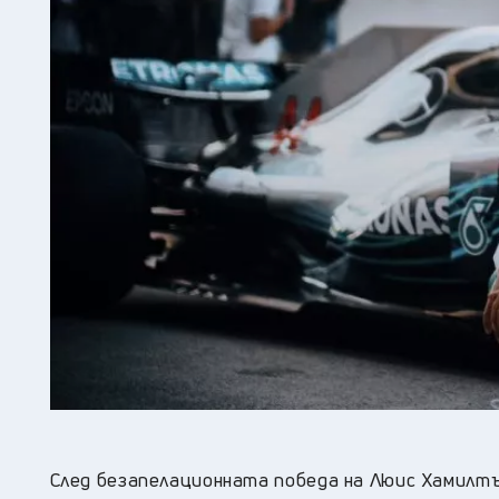
След безапелационната победа на Люис Хамилтъ