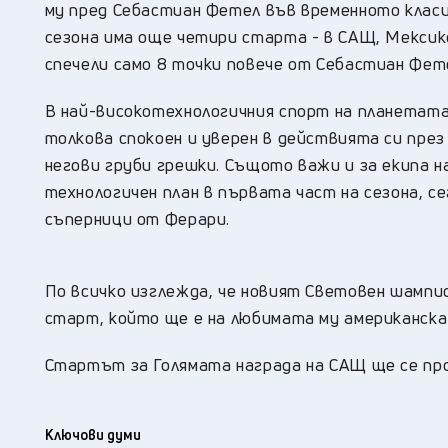
му пред Себастиан Фетел във временното класи
сезона има още четири старта - в САЩ, Мексик
спечели само 8 точки повече от Себастиан Фете
В най-високотехнологичния спорт на планетата 
толкова спокоен и уверен в действията си през
негови груби грешки. Същото важи и за екипа н
технологичен план в първата част на сезона, 
съперници от Ферари.
По всичко изглежда, че новият Световен шампи
старт, който ще е на любимата му американск
Стартът за Голямата награда на САЩ ще се про
Ключови думи