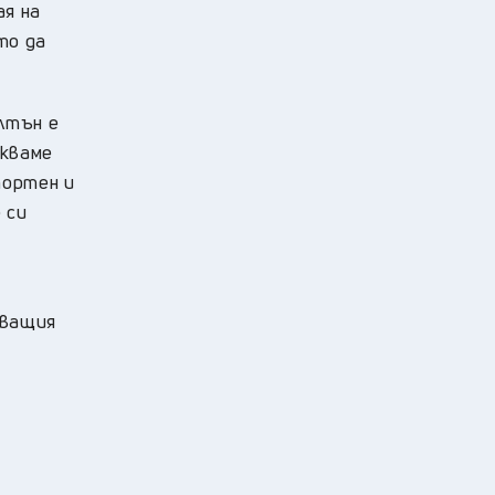
ая на
то да
лтън е
акваме
портен и
 си
дващия
.