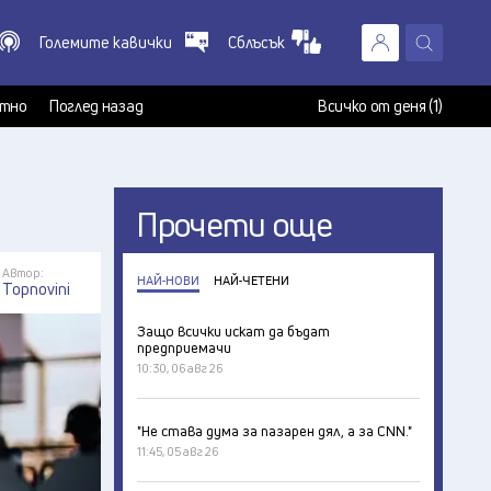
Големите кавички
Сблъсък
X
т
тно
Поглед назад
Всичко от деня (1)
Прочети още
Автор:
НАЙ-НОВИ
НАЙ-ЧЕТЕНИ
Topnovini
Защо всички искат да бъдат
предприемачи
10:30, 06 авг 26
"Не става дума за пазарен дял, а за CNN."
11:45, 05 авг 26