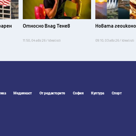
зарен
Относно Влад Тенев
Новата геоикон
11:50, 04 авг 26 / Idealisti
09:10, 03 авг 26 / Idealisti
ика
Медиякаст
От редакторите
София
Култура
Спорт