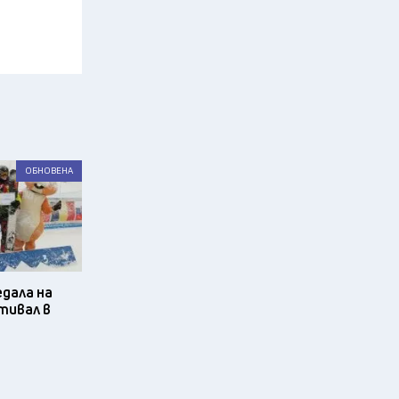
ОБНОВЕНА
едала на
тивал в