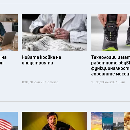
 на
Новата кройка на
Технологии и ма
ин
индустрията
работните обув
функционалност
горещите месец
11:10, 30 юли 26 / Idealisti
18:30, 29 юли 26 / Свят