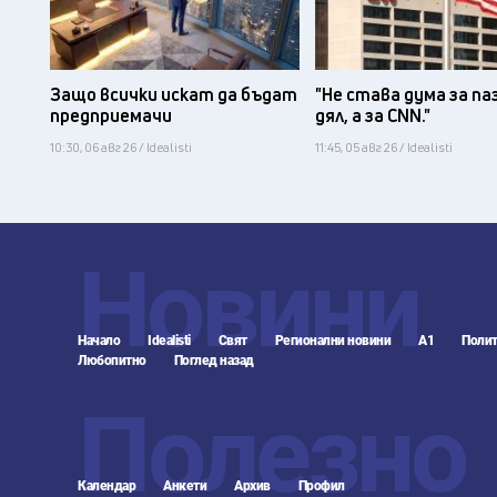
Защо всички искат да бъдат
"Не става дума за па
предприемачи
дял, а за CNN."
10:30, 06 авг 26 / Idealisti
11:45, 05 авг 26 / Idealisti
Новини
Начало
Idealisti
Свят
Регионални новини
А1
Полит
Любопитно
Поглед назад
Полезно
Календар
Анкети
Архив
Профил