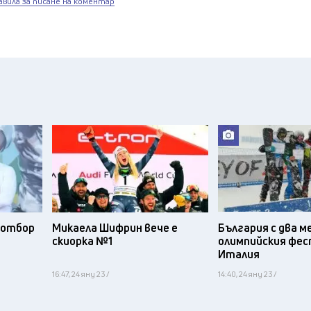
авила за писане на коментар
я отбор
Микаела Шифрин вече е
България с два м
а
скиорка №1
олимпийския фес
и
Италия
16:47, 24 яну 23 /
14:40, 24 яну 23 /