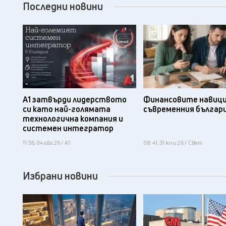
Последни новини
А1 затвърди лидерството
Финансовите навици
си като най-голямата
съвременния българ
технологична компания и
системен интегратор
11:56, 04 авг 26 / А1
08:41, 31 юли 26 / Свят
Избрани новини