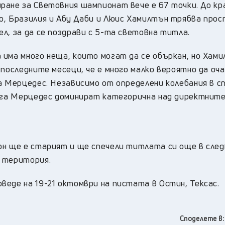
ране за Световния шампионат вече е 67 точки. До кр
о, Бразилия и Абу Даби и Люис Хамилтън трябва прос
л, за да се поздрави с 5-та световна титла.
има много неща, които могат да се объркан, но Хами
 последните месеци, че е много малко вероятно да оч
а Мерцедес. Независимо от определени колебания в с
сега Мерцедес доминират категорична над директните
он ще е старият и ще спечели титлата си още в сле
а територия.
веде на 19-21 октомври на пистата в Остин, Тексас
Споделете в: