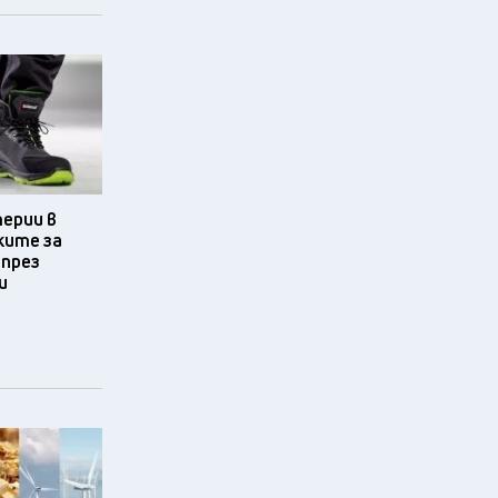
терии в
ките за
 през
и