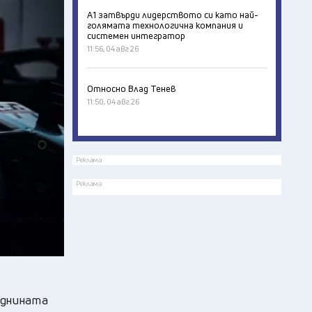
А1 затвърди лидерството си като най-
голямата технологична компания и
системен интегратор
11:56, 04 авг 26
Относно Влад Тенев
11:50, 04 авг 26
Реклама
Реклама
еднината