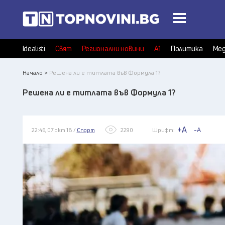
Idealisti
Свят
Регионални новини
А1
Политика
Мед
Начало >
Решена ли е титлата във Формула 1?
Решена ли е титлата във Формула 1?
+A
-A
22:46, 07 окт 18 /
Спорт
2290
Шрифт: