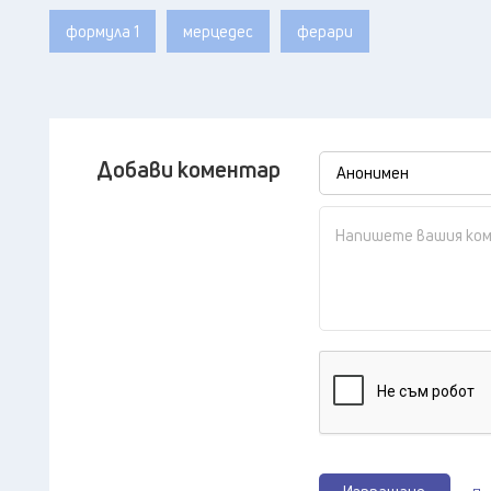
формула 1
мерцедес
ферари
Добави коментар