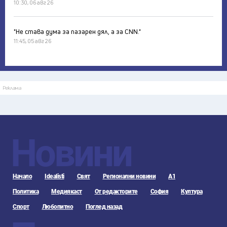
10:30, 06 авг 26
"Не става дума за пазарен дял, а за CNN."
11:45, 05 авг 26
Реклама
Новини
Начало
Idealisti
Свят
Регионални новини
А1
Политика
Медиякаст
От редакторите
София
Култура
Спорт
Любопитно
Поглед назад