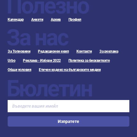
Полезно
Календар
Анкети
Архив
Профил
За нас
За Топновини
Редакционен екип
Контакти
За реклама
Urbo
Реклама - Избори 2022
Политика за бисквитките
Общи условия
Етичен кодекс на българските медии
Бюлетин
Изпратете