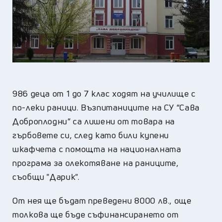
986 деца от 1 до 7 клас ходят на училище с
по-леки раници. Възпитаниците на СУ “Сава
Доброплодни” са лишени от товара на
гърбовете си, след като били купени
шкафчета с помощта на националната
програма за олекотяване на раниците,
съобщи "Дарик".
От нея ще бъдат преведени 8000 лв., още
толкова ще бъде съфинансирането от