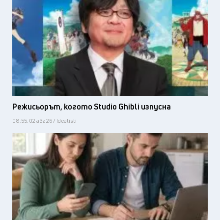
Режисьорът, когото Studio Ghibli изпусна
08:55, 02 авг 26 / Idealisti