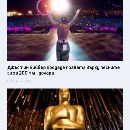
Джъстин Бийбър продаде правата върху песните
си за 200 млн. долара
13:22, 25 яну 23 /