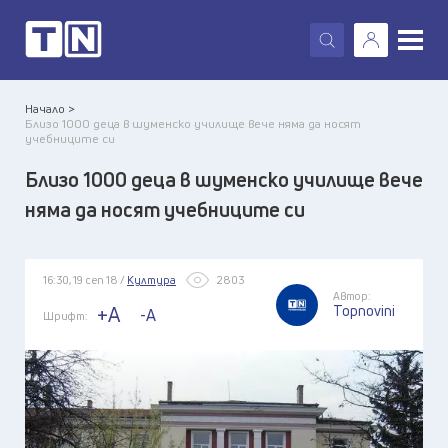
X
Начало >
Близо 1000 деца в шуменско училище вече няма да носят
учебниците си
Близо 1000 деца в шуменско училище вече
няма да носят учебниците си
16:30, 19 сеп 18 /
Култура
2803
Автор:
Topnovini
+A
-A
Шрифт: