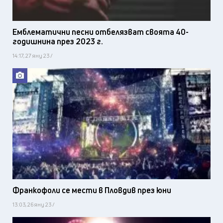
Емблематични песни отбелязват своята 40-
годишнина през 2023 г.
14:17, 27 яну 23 /
Франкофоли се мести в Пловдив през юни
13:03, 26 яну 23 /