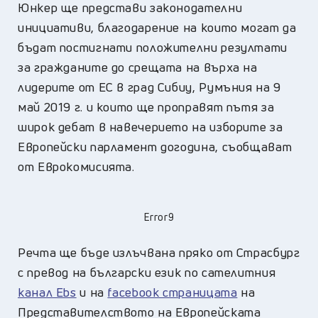
Юнкер ще представи законодателни
инициативи, благодарение на които могат да
бъдат постигнати положителни резултати
за гражданите до срещата на върха на
лидерите от ЕС в град Сибиу, Румъния на 9
май 2019 г. и които ще проправят пътя за
широк дебат в навечерието на изборите за
Европейски парламент догодина, съобщават
от Еврокомисията.
Error9
Речта ще бъде излъчвана пряко от Страсбург
с превод на български език по сателитния
канал Ebs
и на
facebook страницата
на
Представителството на Европейската