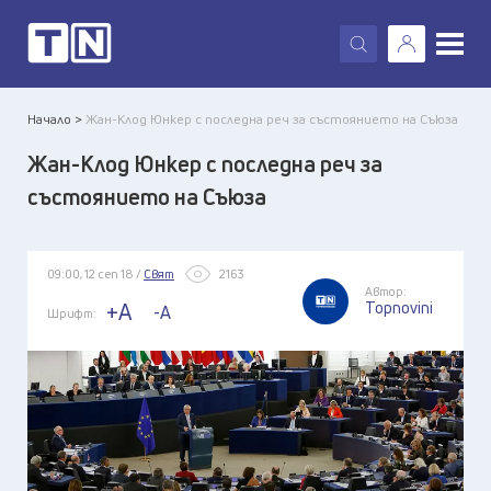
X
Начало >
Жан-Клод Юнкер с последна реч за състоянието на Съюза
Жан-Клод Юнкер с последна реч за
състоянието на Съюза
09:00, 12 сеп 18 /
Свят
2163
Автор:
Topnovini
+A
-A
Шрифт: