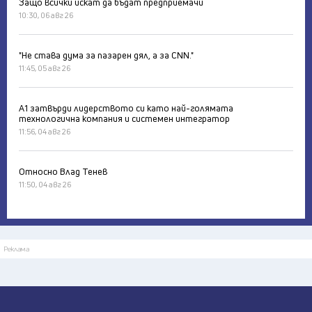
Защо всички искат да бъдат предприемачи
10:30, 06 авг 26
"Не става дума за пазарен дял, а за CNN."
11:45, 05 авг 26
А1 затвърди лидерството си като най-голямата
технологична компания и системен интегратор
11:56, 04 авг 26
Относно Влад Тенев
11:50, 04 авг 26
Реклама