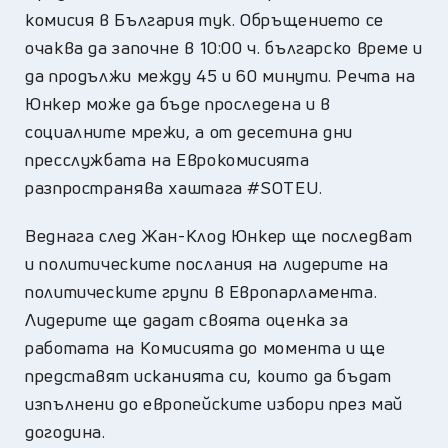
комисия в България тук. Обръщението се
очаква да започне в 10:00 ч. българско време и
да продължи между 45 и 60 минути. Речта на
Юнкер може да бъде проследена и в
социалните мрежи, а от десетина дни
пресслужбата на Еврокомисията
разпространява хаштага #SOTEU.
Веднага след Жан-Клод Юнкер ще последват
и политическите послания на лидерите на
политическите групи в Европарламента.
Лидерите ще дадат своята оценка за
работата на Комисията до момента и ще
представят исканията си, които да бъдат
изпълнени до европейските избори през май
догодина.