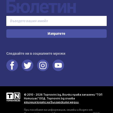
Бюлетин
Изпратете
Следвайте ни в социалните мрежи
© 2010 - 2026 Topnovini.bg, Всички права запазени "ТОП
Нотисиас" ООД. Topnovini.bg спазва
етичния кодекс на българските медии
.
При ползване на информация, снимки и видео от