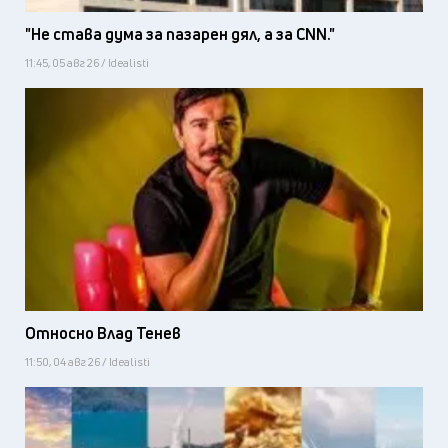
"Не става дума за пазарен дял, а за CNN."
11:45, 05 авг 26 / Idealisti
Относно Влад Тенев
11:50, 04 авг 26 / Idealisti