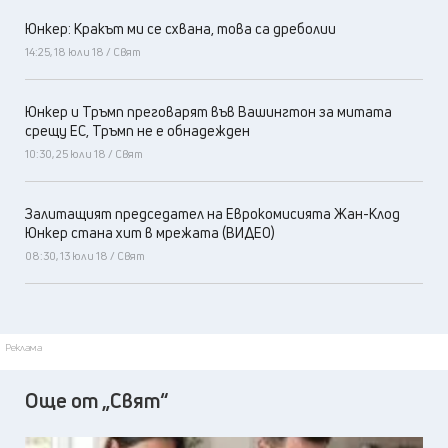
Юнкер: Кракът ми се схвана, това са дреболии
14:25, 18 юли 18 / Свят
Юнкер и Тръмп преговарят във Вашингтон за митата
срещу ЕС, Тръмп не е обнадежден
10:30, 25 юли 18 / Свят
Залитащият председател на Еврокомисията Жан-Клод
Юнкер стана хит в мрежата (ВИДЕО)
08:30, 13 юли 18 / Свят
Реклама
Още от „Свят“