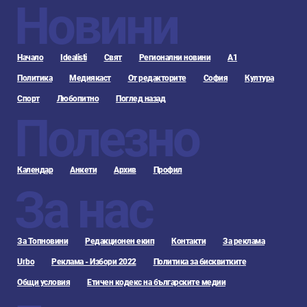
Новини
Начало
Idealisti
Свят
Регионални новини
А1
Политика
Медиякаст
От редакторите
София
Култура
Спорт
Любопитно
Поглед назад
Полезно
Календар
Анкети
Архив
Профил
За нас
За Топновини
Редакционен екип
Контакти
За реклама
Urbo
Реклама - Избори 2022
Политика за бисквитките
Общи условия
Етичен кодекс на българските медии