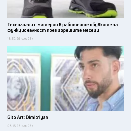
Технологии и материи в работните обувките за
функционалност през горещите месеци
18:30, 29 юли 26 /
Gito Art: Dimitriyan
08:15, 26 юли 26 /