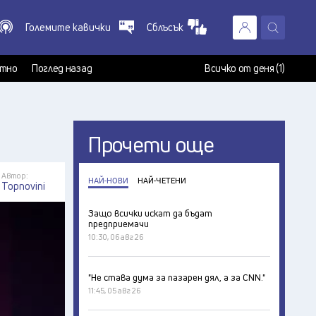
Големите кавички
Сблъсък
X
т
тно
Поглед назад
Всичко от деня (1)
Прочети още
Автор:
НАЙ-НОВИ
НАЙ-ЧЕТЕНИ
Topnovini
Защо всички искат да бъдат
предприемачи
10:30, 06 авг 26
"Не става дума за пазарен дял, а за CNN."
11:45, 05 авг 26