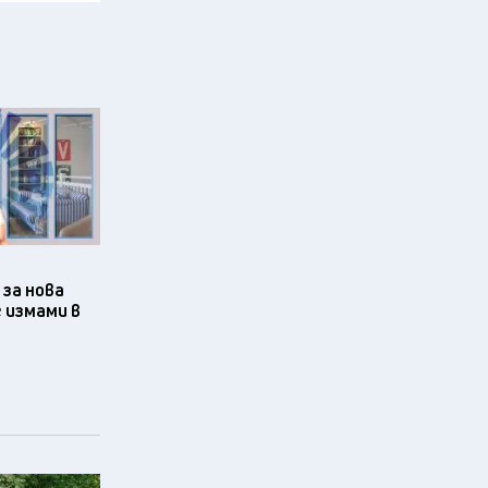
за нова
 измами в