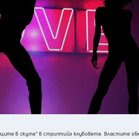
31
°C
Перник
,
35
°C
Плевен
,
34
°C
Пловдив
,
33
°C
Разград
,
35
°C
Русе
,
34
°C
Силистра
,
31
°C
Сливен
,
26
°C
Смолян
,
32
°C
София
,
33
°C
Стара Загора
,
32
°C
Търговище
,
34
°C
Хасково
,
32
°C
Шумен
,
32
°C
Ямбол
,
нците в скута” в стриптийз клубовете. Властите об