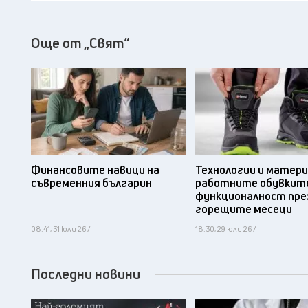
Още от „Свят“
Финансовите навици на
Технологии и матери
съвременния българин
работните обувките
функционалност пре
горещите месеци
08:41, 31 юли 26 /
18:30, 29 юли 26 /
Последни новини