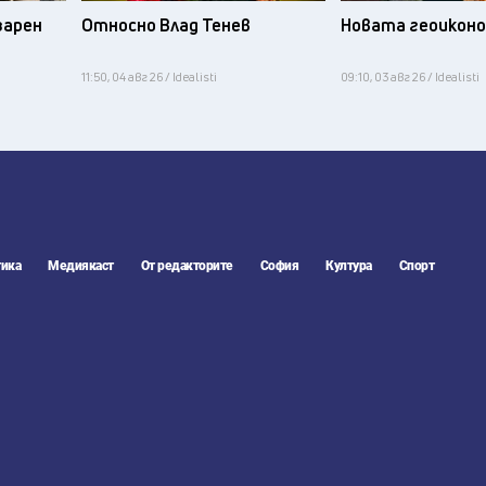
зарен
Относно Влад Тенев
Новата геоикон
11:50, 04 авг 26 / Idealisti
09:10, 03 авг 26 / Idealisti
ика
Медиякаст
От редакторите
София
Култура
Спорт