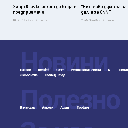
Защо всички искат да бъдат
"Не става дума за па
предприемачи
дял, а за CNN."
10:30, 06 авг 26 / Idealisti
11:45, 05 авг 26 / Idealisti
Новини
Начало
Idealisti
Свят
Регионални новини
А1
Полит
Любопитно
Поглед назад
Полезно
Календар
Анкети
Архив
Профил