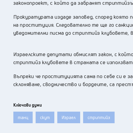
законопроект, с който да забранят стриптийзъ
Прокуратурата издаде заповед, според която 
на проституция. Следователно те ще го санкц
уведомителни писма до стриптийз клубовете, в
Израелските депутати обмислят закон, с който
стриптийз клубовете в страната се използват 
Въпреки че проституцията сама по себе си е за
склоняване, сводничество и бордеите, са прест
Ключови думи
танц
скут
Израел
стриптийз