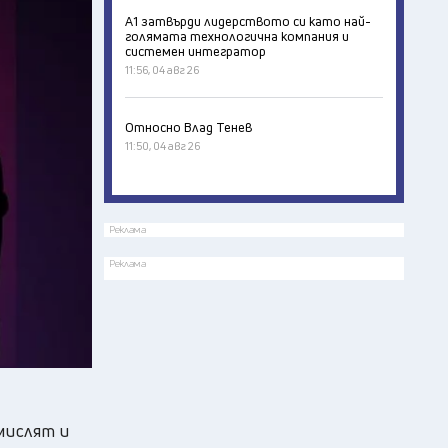
А1 затвърди лидерството си като най-
голямата технологична компания и
системен интегратор
11:56, 04 авг 26
Относно Влад Тенев
11:50, 04 авг 26
Реклама
Реклама
мислят и