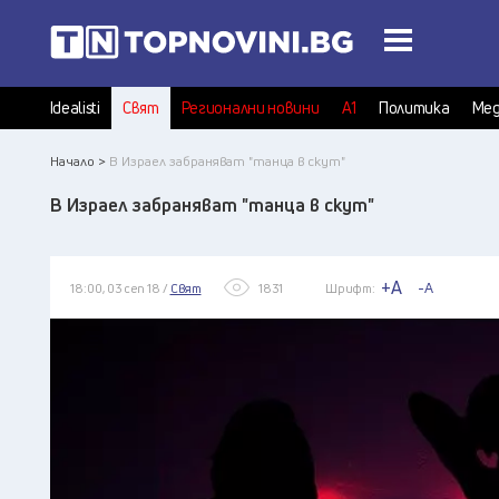
Idealisti
Свят
Регионални новини
А1
Политика
Мед
Начало >
В Израел забраняват "танца в скут"
В Израел забраняват "танца в скут"
+A
-A
18:00, 03 сеп 18 /
Свят
1831
Шрифт: