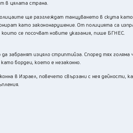
т в цялата страна.
полицаите ще разглеждат танцуването в скута кат
ионират като закононарушение. От полицията са изп
 които се посочват новите указания, пише БГНЕС.
 да забранят изцяло стриптийза. Според тях голяма 
като бордеи, което е незаконно.
конна в Израел, повечето свързани с нея дейности, к
ъпления.