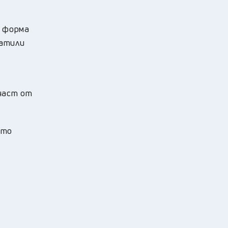
о форма
ратили
част от
ато