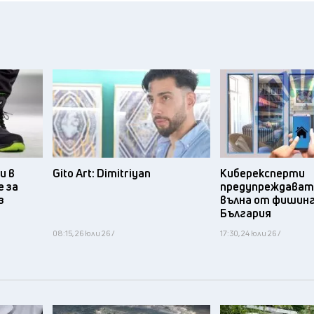
и в
Gito Art: Dimitriyan
Киберексперти
 за
предупреждават 
з
вълна от фишинг
България
08:15, 26 юли 26 /
17:30, 24 юли 26 /