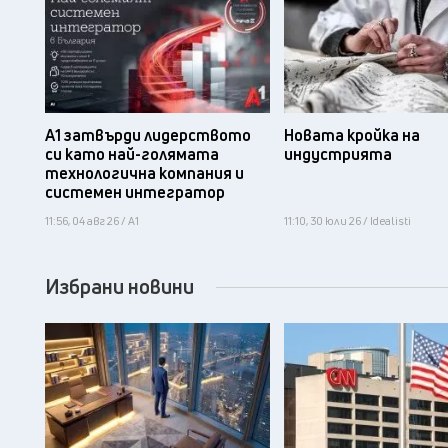
А1 затвърди лидерството
Новата кройка на
си като най-голямата
индустрията
технологична компания и
системен интегратор
11:56, 04 авг 26 / А1
11:10, 30 юли 26 / Idealisti
Избрани новини