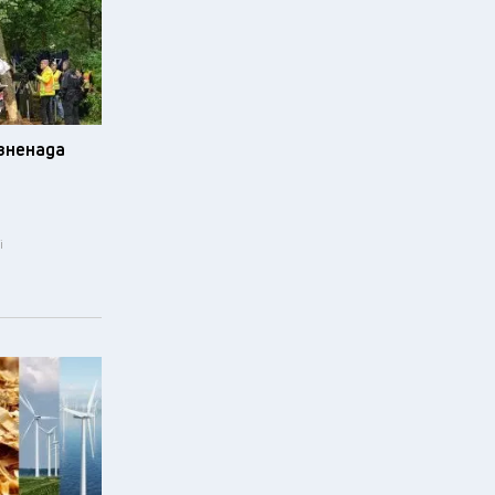
изненада
i