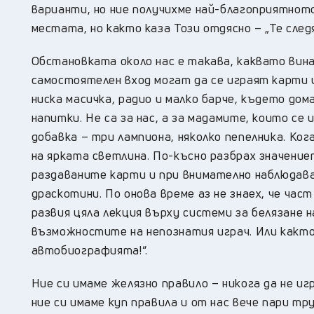
варианти, но ние получихме най-благоприятнот
местата, но както каза Този отдясно – „Те след
Обстановката около нас е такава, каквато вина
самостоятелен вход могат да се играят карти и
ниска масичка, радио и малко барче, където до
напитки. Не са за нас, а за мадамите, които се
добавка – три лампиона, няколко пепелника. Ко
на ярката светлина. По-късно разбрах значение
раздаваните карти и при внимателно наблюдава
драскотини. По онова време аз не знаех, че час
развия цяла лекция върху системи за белязане 
възможностите на непознатия играч. Или както 
автобиографията!“.
Ние си имаме желязно правило – никога да не иг
ние си имаме куп правила и от нас вече пари т