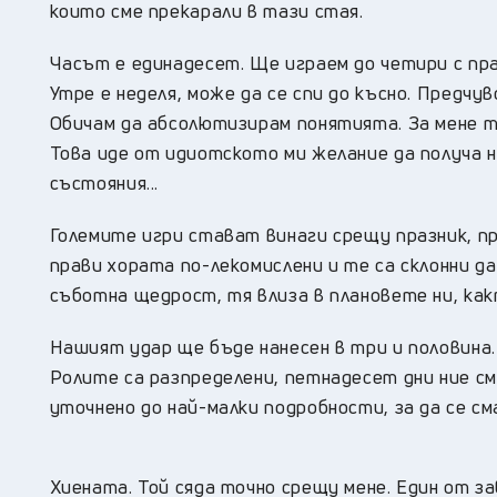
които сме прекарали в тази стая.
Часът е единадесет. Ще играем до четири с пра
Утре е неделя, може да се спи до късно. Предчу
Обичам да абсолютизирам понятията. За мене т
Това иде от идиотското ми желание да получа не
състояния...
Големите игри стават винаги срещу празник, п
прави хората по-лекомислени и те са склонни д
съботна щедрост, тя влиза в плановете ни, как
Нашият удар ще бъде нанесен в три и половина.
Ролите са разпределени, петнадесет дни ние сме
уточнено до най-малки подробности, за да се с
Хиената. Той сяда точно срещу мене. Един от 