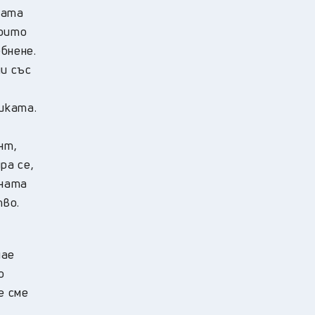
ната
които
бнене.
и със
е
иката.
нт,
ра се,
ената
тво.
нае
о
е сме