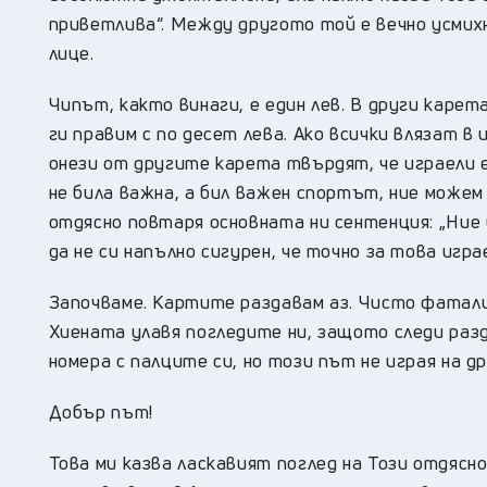
приветлива“. Между другото той е вечно усмих
лице.
Чипът, както винаги, е един лев. В други каре
ги правим с по десет лева. Ако всички влязат в
онези от другите карета твърдят, че играели е
не била важна, а бил важен спортът, ние можем
отдясно повтаря основната ни сентенция: „Ние и
да не си напълно сигурен, че точно за това игр
Започваме. Картите раздавам аз. Чисто фатали
Хиената улавя погледите ни, защото следи разд
номера с палците си, но този път не играя на д
Добър път!
Това ми казва ласкавият поглед на Този отдясно