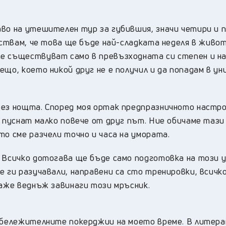
во на утешителен тур за губившия, значи четири и п
вствам, че това ще бъде най-сладката неделя в живот
е съществуват само в превъзходната си степен и на
що, което никой друг не е получил и да попадам в ун
рез нощта. Според моя ортак предпразничното настр
а пуснат малко повече от друг път. Ние обичаме тази
то сме разчели точно и часа на умората.
 Всичко дотогава ще бъде само подготовка на този у
 ги разучавали, направени са сто тренировки, всичко
маже веднъж завинаги този мръсник.
забележителните покерджии на моето време. В лите