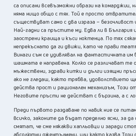
са описани всевъзможни образи на комарджии, н
няма нищо общо с тях. Той е просто отвратител
съществуват само с два израза – безочливост 
Най-гадни са пръстите му. Едва ли в България 
заострени краища и къси ноктенца. По тях сяка
непрекъснато да ги движи, като че прави театъ
Винаги съм се удивлявал на фантастичната им 
шашмата е направена. Колко се различават те о
мъжествени, здрави китки и дълги изящни пръст
ако не гледаш, както трябва, удоволствието щ
действа прост и рационален механизъм, Този от
Неговите пръсти не действат с бързина, а с лов
Преди първото раздаване по навик ние се питам
всичко, законите да бъдат пределно ясни, за д
смятат, че сме някакви хапльовци и заради сто
абсолютни джентълмени, или както казва Този 