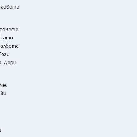
еговото
уровете
докато
чалбата
Този
о. Дори
ме,
иви
е