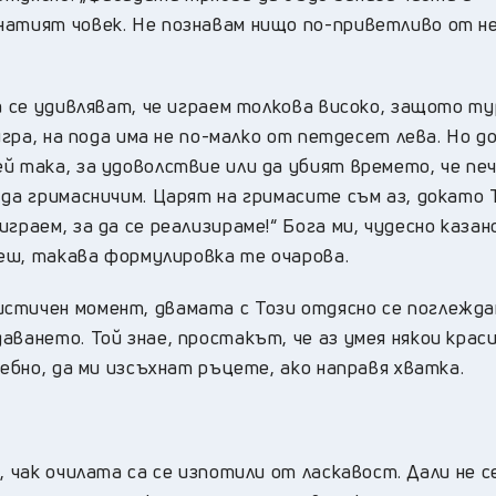
натият човек. Не познавам нищо по-приветливо от н
та се удивляват, че играем толкова високо, защото т
 игра, на пода има не по-малко от петдесет лева. Но 
й така, за удоволствие или да убият времето, че пе
 да гримасничим. Царят на гримасите съм аз, докато 
граем, за да се реализираме!“ Бога ми, чудесно казан
аеш, такава формулировка те очарова.
стичен момент, двамата с Този отдясно се поглежда
аването. Той знае, простакът, че аз умея някои крас
ребно, да ми изсъхнат ръцете, ако направя хватка.
, чак очилата са се изпотили от ласкавост. Дали не с