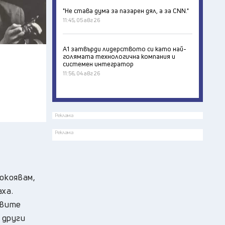
"Не става дума за пазарен дял, а за CNN."
11:45, 05 авг 26
А1 затвърди лидерството си като най-
голямата технологична компания и
системен интегратор
11:56, 04 авг 26
Реклама
Реклама
окоявам,
ха.
овите
 други