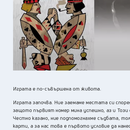
Играта е по-съвършена от живота.
Играта започва. Ние заемаме местата си според
защото първият номер мина успешно, аз и Този 
Честно казано, ние подпомогнахме съдбата, то
карти, а за нас това е първото условие да нане