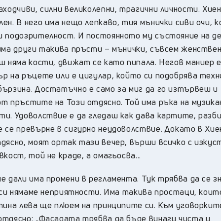
аходчиви, силни великолепни, трагични личности. Хие
ен. В него има нещо лепкаво, тия мънички сиви очи, 
и подозрителност. И постоянното му състояние на де
има други такива пръсти – мънички, съвсем женствен
ш няма кости, движат се като пипала. Негов маниер 
р на ръцете или е цигулар, който си подобрява техн
бързина. Достатъчно е само за миг да го изтървеш и
т пръстите на Този отдясно. Той има ръка на музика
и. Удоволствие е да гледаш как дава картите, разби
е се превърне в сигурно неудоволствие. Докато в Хи
дясно, моят ортак тази вечер, върши всичко с изкус
кост, той не краде, а омагьосва...
е дали има промени в регламента. Тук трябва да се з
а си нямаме неприятности. Има такива простаци, коит
тина лева ще плюем на принципите си. Към уговоркит
отдясно: „Фасадата трябва да бъде винаги чиста и