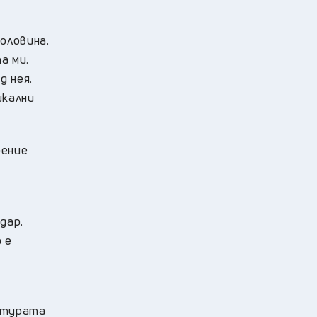
оловина.
а ми.
д нея.
икални
оение
дар.
 е
ратурата