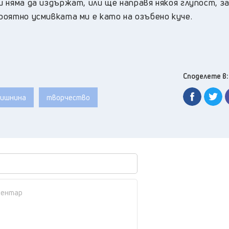
ми няма да издържат, или ще направя някоя глупост, за
ероятно усмивката ми е като на озъбено куче.
Споделете в:
дишнина
творчество