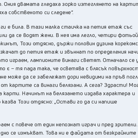
о. Ония двамата гледаха зорко изтеглянето на карти
яха собственото си следене“.
ги е била. В тази малка стаичка на петия етаж със
ли да се водят жени. В нея има легло, четири фотьой
макинът, Този отдясно, държи половин дузина кореком
 изкачат до петия етаж и звъннат по определения начи
гато играем, лампионите винаги светят. Отначало се 
то є – тя пада така, че осветява с блясък повърхнос
не може да се забележат дори невидими на пръв пог
т от картите са винаги белязани. А сега? Здрасти! Мо
на карти. Начинът на белязането издава характера и
казва Този отдясно: „Остави го да си напише
раем с повече от един непознат играч и пред зрители
рудно се измъкват. Това ни е файдата от безкрайните