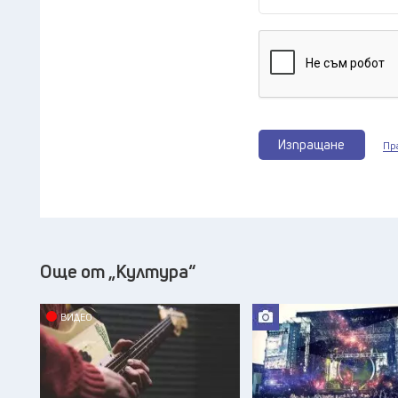
Изпращане
Пр
Още от „Култура“
ВИДЕО