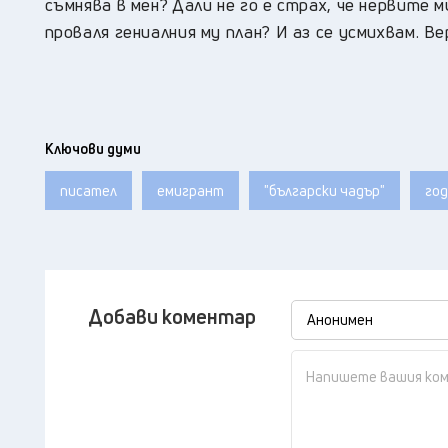
съмнява в мен? Дали не го е страх, че нервите 
проваля гениалния му план? И аз се усмихвам. В
Ключови думи
писател
емигрант
"български чадър"
го
Добави коментар