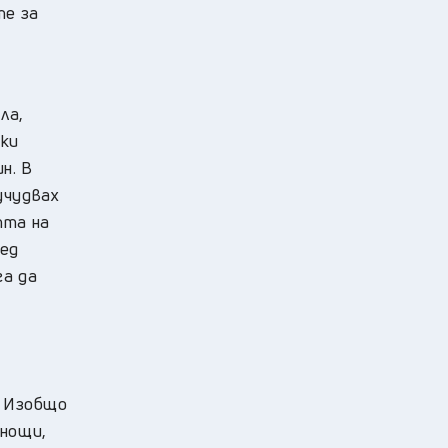
те за
ла,
ски
н. В
учудвах
тта на
лед
га да
. Изобщо
 нощи,