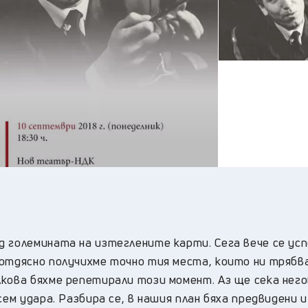
22
°C
Плевен
,
24
°C
Пловдив
,
21
°C
Разград
,
25
°C
Русе
,
23
°C
Силистра
,
23
°C
Сливен
,
18
°C
Смолян
,
20
°C
София
,
22
°C
Стара Загора
,
22
°C
Търговище
,
22
°C
Хасково
,
22
°C
Шумен
,
25
°C
Ямбол
,
 големината на изтеглените карти. Сега вече се усп
отдясно получихме точно тия места, които ни трябва
лкова бяхме репетирали този момент. Аз ще сека нег
сем удара. Разбира се, в нашия план бяха предвидени и