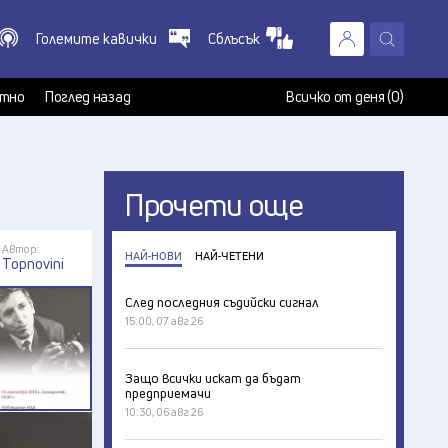
Големите кавички
Сблъсък
X
т
тно
Поглед назад
Всичко от деня (0)
Прочети още
Автор:
НАЙ-НОВИ
НАЙ-ЧЕТЕНИ
Topnovini
След последния съдийски сигнал
15:00, 07 авг 26
Защо всички искат да бъдат
предприемачи
10:30, 06 авг 26