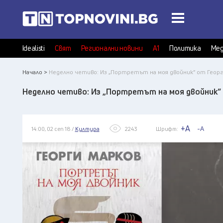
Idealisti
Свят
Регионални новини
А1
Политика
Мед
Начало >
Неделно четиво: Из „Портретът на моя двойник” от Георг
Неделно четиво: Из „Портретът на моя двойник”
+A
-A
14:00, 02 сеп 18 /
Култура
2243
Шрифт: