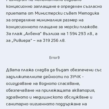
концесионно заплащане е определен съгласно
приетата от Министерски съвет Методика
за определяне минималния размер на
концесионното плащане за морски плажове.
За плаж „Албена“ възлиза на 1 594 293 лв., а
за „Ривиера“ – на 319 256 лв.
Error9
Двата плажа следва да бъдат обезпечени със
задължителните дейности по ЗУЧК -
осигуряване на водното спасяване,
обезпечаване на прилежащата акватория,
здравното и медицинското обслужване и
санитарно-хигиенното поддържане на