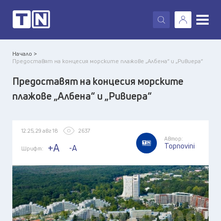
X
Начало >
Предоставят на концесия морските плажове „Албена“ и „Ривиера“
Предоставят на концесия морските
плажове „Албена“ и „Ривиера“
12:25, 29 авг 18
2637
Автор:
Topnovini
+A
-A
Шрифт: