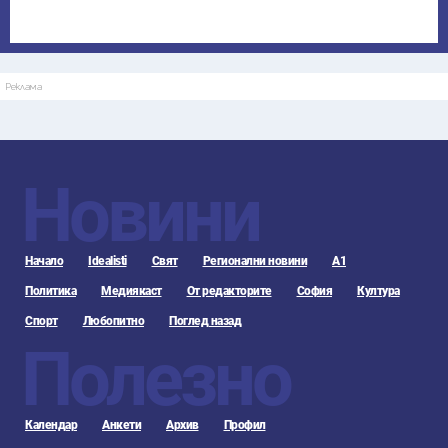
Реклама
Новини
Начало
Idealisti
Свят
Регионални новини
А1
Политика
Медиякаст
От редакторите
София
Култура
Спорт
Любопитно
Поглед назад
Полезно
Календар
Анкети
Архив
Профил