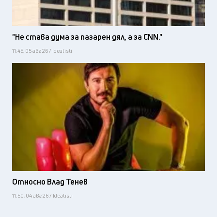
"Не става дума за пазарен дял, а за CNN."
11:45, 05 авг 26 / Idealisti
Относно Влад Тенев
11:50, 04 авг 26 / Idealisti