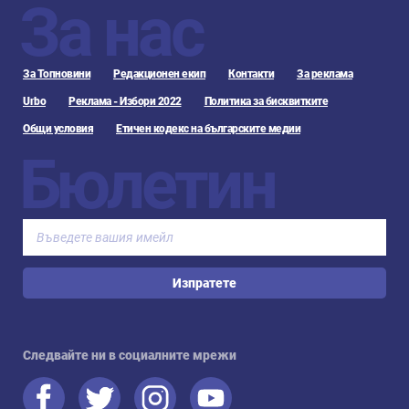
За нас
За Топновини
Редакционен екип
Контакти
За реклама
Urbo
Реклама - Избори 2022
Политика за бисквитките
Общи условия
Етичен кодекс на българските медии
Бюлетин
Изпратете
Следвайте ни в социалните мрежи