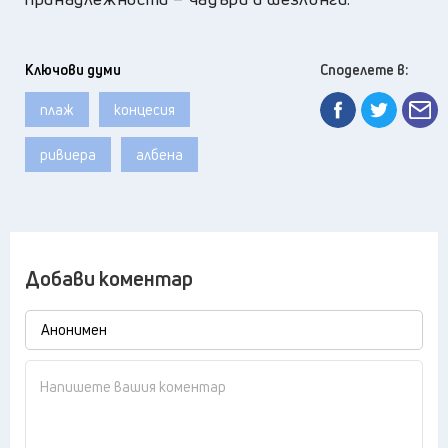
Ключови думи
Споделете в:
плаж
концесия
ривиера
албена
Добави коментар