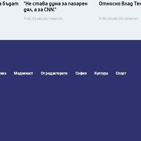
а бъдат
"Не става дума за пазарен
Относно Влад Те
дял, а за CNN."
11:45, 05 авг 26 / Idealisti
11:50, 04 авг 26 / Idealisti
ика
Медиякаст
От редакторите
София
Култура
Спорт