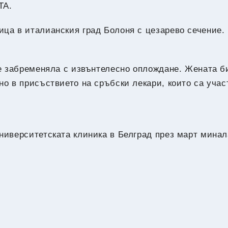
ТА.
ица в италианския град Болоня с цезарево сечение.
 е забременяла с извънтелесно оплождане. Жената б
но в присъствието на сръбски лекари, които са учас
ниверситетската клиника в Белград през март минал