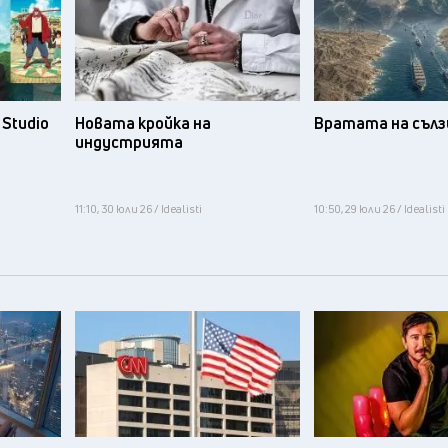
Studio
Новата кройка на
Вратата на съл
индустрията
11:10, 30 юли 26 / Idealisti
10:50, 29 юли 26 / Idealisti