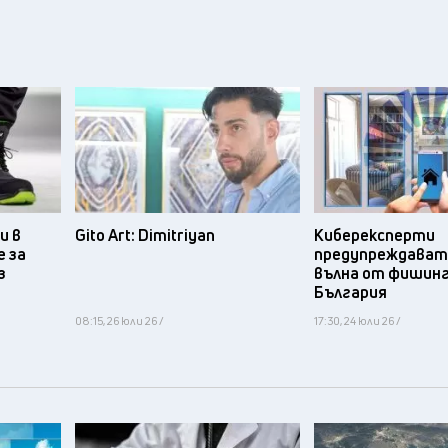
и в
Gito Art: Dimitriyan
Киберексперти
 за
предупреждават 
з
вълна от фишинг
България
08:15, 26 юли 26 /
17:30, 24 юли 26 /