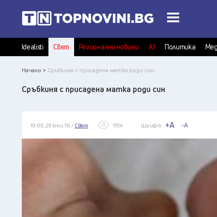
Idealisti
Свят
Регионални новини
А1
Политика
Мед
Начало >
Сръбкиня с присадена матка роди син
Сръбкиня с присадена матка роди син
+A
-A
19:00, 29 юни 18 /
Свят
1514
Шрифт: