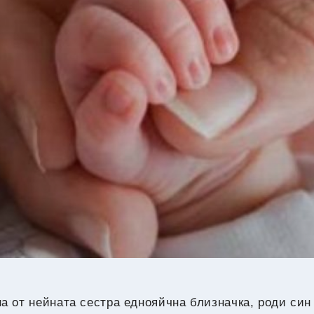
21
°C
Перник
,
25
°C
Плевен
,
24
°C
Пловдив
,
23
°C
Разград
,
25
°C
Русе
,
23
°C
Силистра
,
23
°C
Сливен
,
18
°C
Смолян
,
20
°C
София
,
22
°C
Стара Загора
,
22
°C
Търговище
,
25
°C
Хасково
,
22
°C
Шумен
,
25
°C
Ямбол
,
а от нейната сестра еднояйчна близначка, роди син 