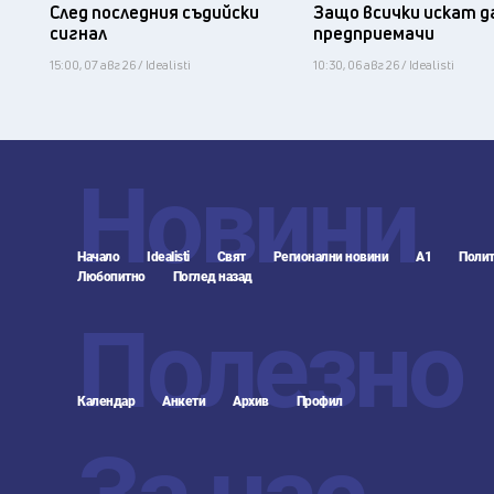
След последния съдийски
Защо всички искат д
сигнал
предприемачи
15:00, 07 авг 26 / Idealisti
10:30, 06 авг 26 / Idealisti
Новини
Начало
Idealisti
Свят
Регионални новини
А1
Полит
Любопитно
Поглед назад
Полезно
Календар
Анкети
Архив
Профил