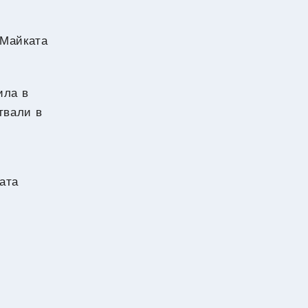
 Майката
ила в
твали в
ата