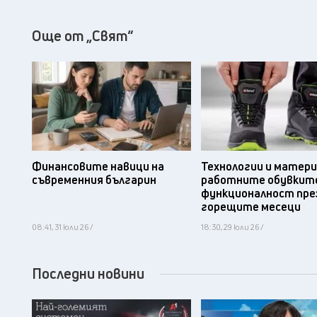
Още от „Свят“
Финансовите навици на
Технологии и матери
съвременния българин
работните обувките
функционалност пре
горещите месеци
08:41, 31 юли 26 /
18:30, 29 юли 26 /
Последни новини