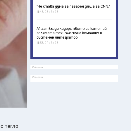
"Не става дума за пазарен дял, а за CNN."
11:45, 05 авг 26
А1 затвърди лидерството си като най-
голямата технологична компания и
системен интегратор
11:56, 04 авг 26
Реклама
Реклама
с тегло