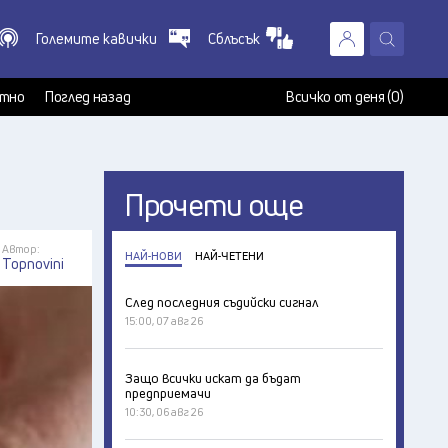
Големите кавички
Сблъсък
X
т
тно
Поглед назад
Всичко от деня (0)
Прочети още
Автор:
НАЙ-НОВИ
НАЙ-ЧЕТЕНИ
Topnovini
След последния съдийски сигнал
15:00, 07 авг 26
Защо всички искат да бъдат
предприемачи
10:30, 06 авг 26