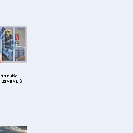
за нова
 измами в