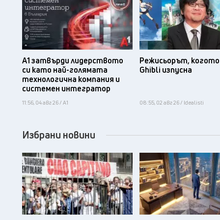
А1 затвърди лидерството
Режисьорът, когото 
си като най-голямата
Ghibli изпусна
технологична компания и
системен интегратор
11:56, 04 авг 26 / А1
08:55, 02 авг 26 / Idealisti
Избрани новини