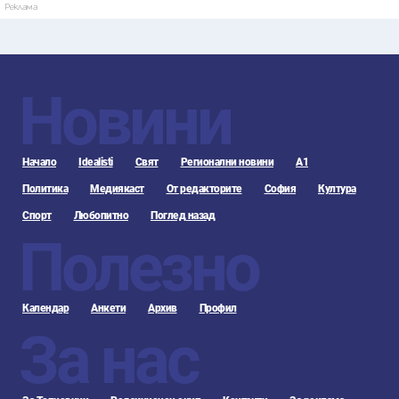
Реклама
Новини
Начало
Idealisti
Свят
Регионални новини
А1
Политика
Медиякаст
От редакторите
София
Култура
Спорт
Любопитно
Поглед назад
Полезно
Календар
Анкети
Архив
Профил
За нас