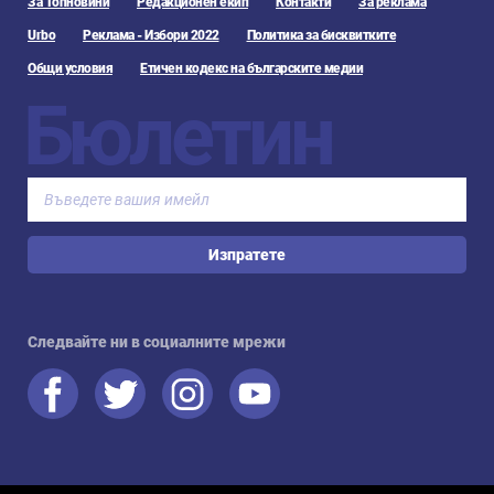
За Топновини
Редакционен екип
Контакти
За реклама
Urbo
Реклама - Избори 2022
Политика за бисквитките
Общи условия
Етичен кодекс на българските медии
Бюлетин
Изпратете
Следвайте ни в социалните мрежи