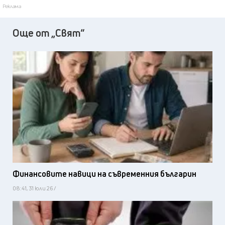
Реклама
Още от „Свят“
Финансовите навици на съвременния българин
08:41, 31 юли 26 /