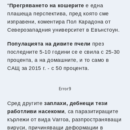
"
Прегряването на кошерите
е една
плашеща перспектива, пред която сме
изправени, коментира Пол Карадона от
Северозападния университет в Евънстоун.
Популацията на дивите пчели
през
последните 5-10 години се е свила с 25-30
процента, а на домашните, и то само в
САЩ за 2015 г. - с 50 процента.
Error9
Сред другите
заплахи, дебнещи тези
работливи насекоми
, са паразитиращите
кърлежи от вида Varroa, разпространяващи
вируси, причиняващи деформации в