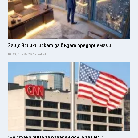
Защо всички искат да бъдат предприемачи
10:30, 06 авг 26 / Idealisti
"Не става дума за пазарен дял, а за CNN."