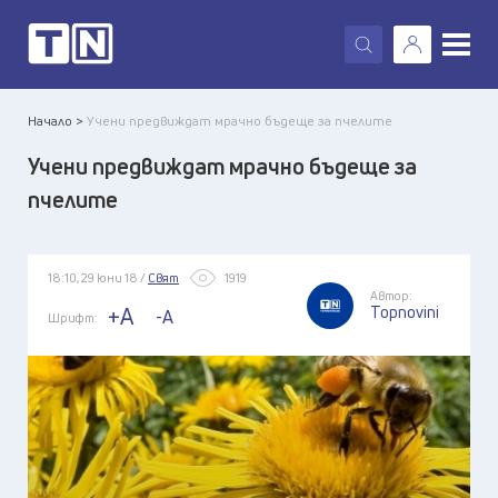
X
Начало >
Учени предвиждат мрачно бъдеще за пчелите
Учени предвиждат мрачно бъдеще за
пчелите
18:10, 29 юни 18 /
Свят
1919
Автор:
Topnovini
+A
-A
Шрифт: