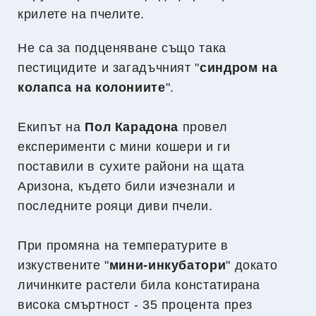
крилете на пчелите.
Не са за подценяване също така
пестицидите и загадъчният "
синдром на
колапса на колониите
".
Екипът на
Пол Карадона
провел
експерименти с мини кошери и ги
поставили в сухите райони на щата
Аризона, където били изчезнали и
последните рояци диви пчели.
При промяна на температурите в
изкуствените "
мини-инкубатори
" докато
личинките растели била констатирана
висока смъртност - 35 процента през