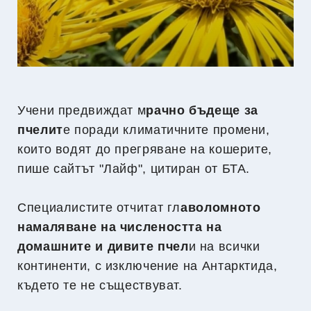
Учени предвиждат м
рачно бъдеще за
пчелит
е поради климатичните промени,
които водят до прегряване на кошерите,
пише сайтът "Лайф", цитиран от БТА.
Специалистите отчитат гл
аволомното
намаляване на числеността на
домашните и дивите пчел
и на всички
континенти, с изключение на Антарктида,
където те не съществуват.