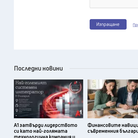
Изпращане
Пр
Последни новини
А1 затвърди лидерството
Финансовите навици
си като най-голямата
съвременния българ
технологична компания и