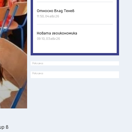
Относно Влад Тенев
11:50, 04 авг 26
Новата геоикономика
09:10, 03 авг 26
Реклама
Реклама
ир в