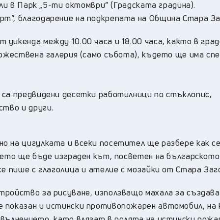
юли в Парк „5-ти октомври” (Градската градина).
т“, благодарение на подкрепата на Община Стара За
уикенда между 10.00 часа и 18.00 часа, както в гра
дожествена галерия (само събота), където ще има сп
 са предвидени десетки работилници по стъклопис,
ство и други.
о на цигулката и всеки посетител ще разбере как се
ието ще бъде изграден кът, посветен на българското
се пише с глаголица и ателие с мозайки от Стара Заг
тройство за рисуване, използващо махала за създав
е показан и истински противопожарен автомобил, на
 вълнението, като влязат в ролята на истински пожа