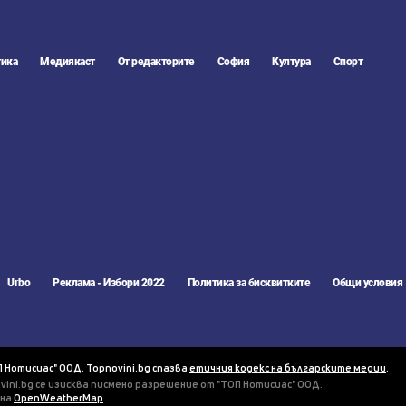
ика
Медиякаст
От редакторите
София
Култура
Спорт
Urbo
Реклама - Избори 2022
Политика за бисквитките
Общи условия
П Нотисиас" ООД. Topnovini.bg спазва
етичния кодекс на българските медии
.
vini.bg се изисква писмено разрешение от "ТОП Нотисиас" ООД.
 на
OpenWeatherMap
.