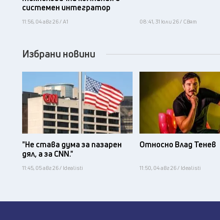
системен интегратор
11:56, 04 авг 26 / А1
08:41, 31 юли 26 / Свят
Избрани новини
"Не става дума за пазарен
Относно Влад Тенев
дял, а за CNN."
11:45, 05 авг 26 / Idealisti
11:50, 04 авг 26 / Idealisti