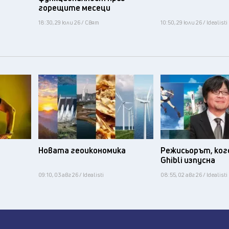
горещите месеци
18:30, 29 юли 26 / Свят
10:50, 29 юли 26 / Idealisti
Новата геоикономика
Режисьорът, ког
Ghibli изпусна
09:10, 03 авг 26 / Idealisti
08:55, 02 авг 26 / Idealisti