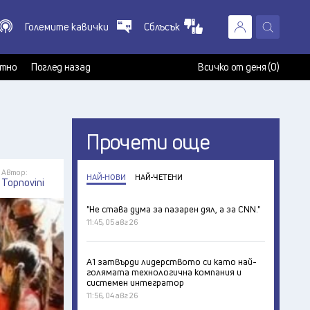
Големите кавички
Сблъсък
X
т
тно
Поглед назад
Всичко от деня (0)
Прочети още
Автор:
НАЙ-НОВИ
НАЙ-ЧЕТЕНИ
Topnovini
"Не става дума за пазарен дял, а за CNN."
11:45, 05 авг 26
А1 затвърди лидерството си като най-
голямата технологична компания и
системен интегратор
11:56, 04 авг 26