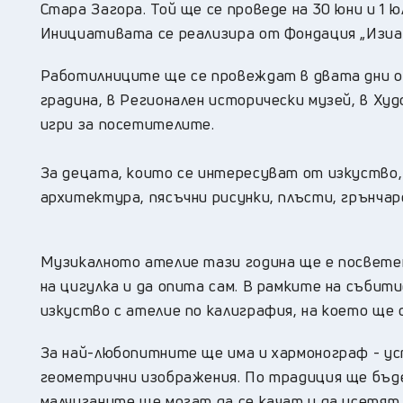
Стара Загора. Той ще се проведе на 30 юни и 1 
Инициативата се реализира от Фондация „Изиар
Работилниците ще се провеждат в двата дни от 
градина, в Регионален исторически музей, в Ху
игри за посетителите.
За децата, които се интересуват от изкуство,
архитектура, пясъчни рисунки, плъсти, грънчар
Музикалното ателие тази година ще е посветен
на цигулка и да опита сам. В рамките на събит
изкуство с ателие по калиграфия, на което ще 
За най-любопитните ще има и хармонограф - ус
геометрични изображения. По традиция ще бъд
малчуганите ще могат да се качат и да усетят