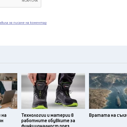
авила за писане на коментар
 на
Технологии и материи в
Вратата на съл
ин
работните обувките за
функционалност през