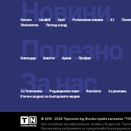
Новини
Начало
Idealisti
Свят
Регионални новини
А1
Полит
Любопитно
Поглед назад
Полезно
Календар
Анкети
Архив
Профил
За нас
За Топновини
Редакционен екип
Контакти
За реклама
Етичен кодекс на българските медии
© 2010 - 2026 Topnovini.bg, Всички права запазени "ТО
При ползване на информация, снимки и видео от Topno
Прогнозата за времето се предоставя благодарение