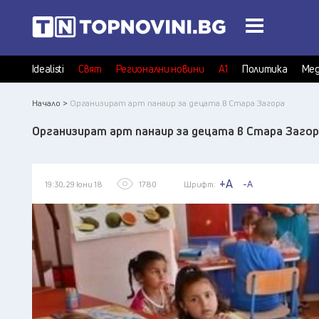
Idealisti
Свят
Регионални новини
А1
Политика
Мед
Начало >
Организират арт панаир за децата в Стара Загора
Организират арт панаир за децата в Стара Загор
+A
-A
19:30, 29 юни 18
1780
Шрифт: