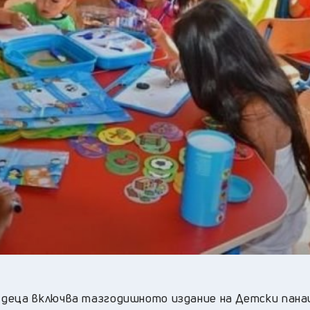
22
°C
Перник
,
26
°C
Плевен
,
27
°C
Пловдив
,
24
°C
Разград
,
28
°C
Русе
,
26
°C
Силистра
,
25
°C
Сливен
,
20
°C
Смолян
,
23
°C
София
,
23
°C
Стара Загора
,
26
°C
Търговище
,
22
°C
Хасково
,
26
°C
Шумен
,
26
°C
Ямбол
,
 деца включва тазгодишното издание на Детски пана