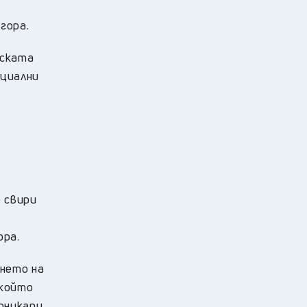
гора.
дската
ециални
 свири
ора.
ането на
 който
рникари.