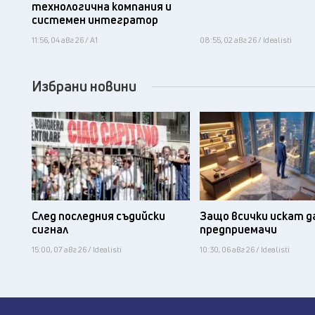
технологична компания и
системен интегратор
11:56, 04 авг 26 / А1
08:55, 02 авг 26 / Idealisti
Избрани новини
След последния съдийски
Защо всички искат д
сигнал
предприемачи
15:00, 07 авг 26 / Idealisti
10:30, 06 авг 26 / Idealisti