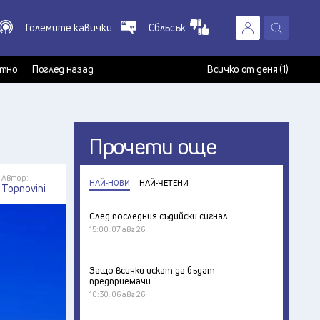
Големите кавички
Сблъсък
X
т
тно
Поглед назад
Всичко от деня (1)
Прочети още
Автор:
НАЙ-НОВИ
НАЙ-ЧЕТЕНИ
Topnovini
След последния съдийски сигнал
15:00, 07 авг 26
Защо всички искат да бъдат
предприемачи
10:30, 06 авг 26