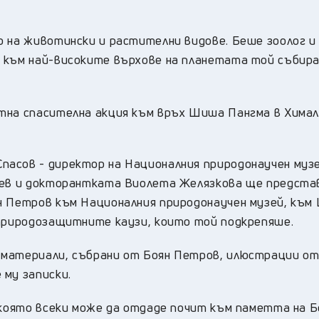
о на животински и растителни видове. Беше зоолог и
и към най-високите върхове на планетата той събир
тна спасителна акция към връх Шиша Пангма в Хима
асов - директор на Националния природонаучен музе
тоев и докторантката Виолета Желязкова ще предст
н Петров към Националния природонаучен музей, към
 природозащитните каузи, които той подкрепяше.
 материали, събрани от Боян Петров, илюстрации о
 му записки.
 която всеки може да отдаде почит към паметта на Б