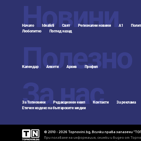
Новини
Начало
Idealisti
Свят
Регионални новини
А1
Полит
Любопитно
Поглед назад
Полезно
Календар
Анкети
Архив
Профил
За нас
За Топновини
Редакционен екип
Контакти
За реклама
Етичен кодекс на българските медии
© 2010 - 2026 Topnovini.bg, Всички права запазени "ТО
При ползване на информация, снимки и видео от Topno