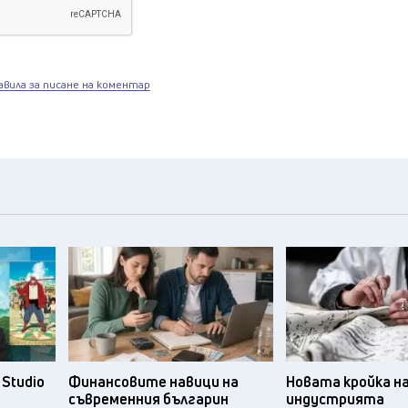
авила за писане на коментар
Studio
Финансовите навици на
Новата кройка н
съвременния българин
индустрията