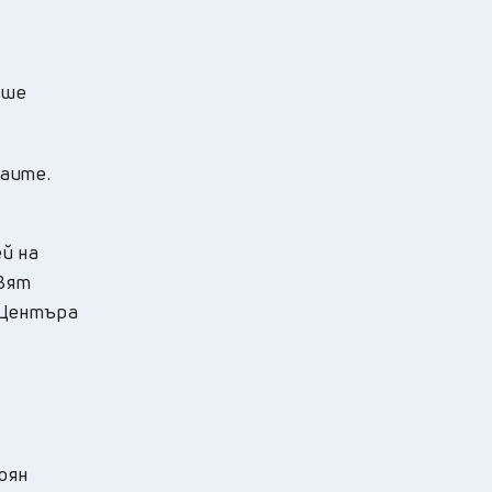
аше
лаите.
й на
авят
 Центъра
т
оян