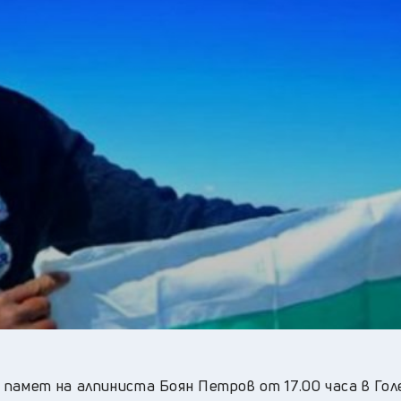
28
°C
Перник
,
36
°C
Плевен
,
35
°C
Пловдив
,
32
°C
Разград
,
34
°C
Русе
,
34
°C
Силистра
,
32
°C
Сливен
,
25
°C
Смолян
,
28
°C
София
,
33
°C
Стара Загора
,
33
°C
Търговище
,
34
°C
Хасково
,
32
°C
Шумен
,
33
°C
Ямбол
,
памет на алпиниста Боян Петров от 17.00 часа в Гол