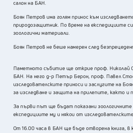
салон на БАН.
Боян Петров има голям принос към изследванет
природозащитник. По време на експедициите с
зоологични материали.
Боян Петров не беше намерен след безпрецеден
Паметното събитие ще открие проф. Николай Сп
БАН. На него д-р Петър Берон, проф. Павел С
изследователските приноси и заслугите на Боя
за изследване и защита на прилепите, както и
За първи път ще бъдат показани зоологичните
експедициите му и някои от изследователските
От 16.00 часа в БАН ще бъде отворена книга, в