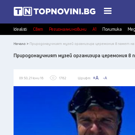
Idealisti
Свят
Регионални новини
А1
Политика
Мед
Начало >
Природонаучният музей организира церемония в памет на
Природонаучният музей организира церемония в 
+A
-A
09:50, 21 юни 18
1782
Шрифт: