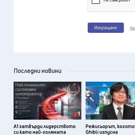
Изпращане
Пр
Последни новини
А1 затвърди лидерството
Режисьорът, когото 
си като най-голямата
Ghibli изпусна