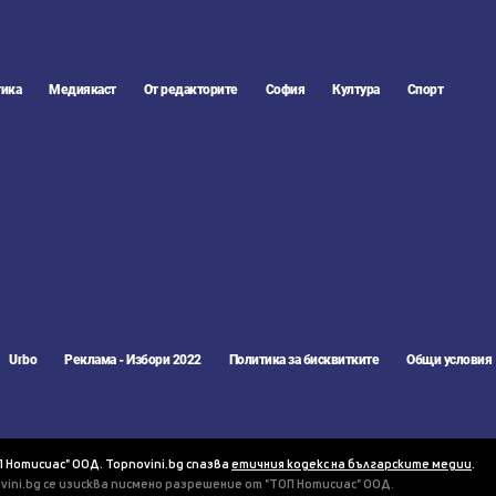
ика
Медиякаст
От редакторите
София
Култура
Спорт
Urbo
Реклама - Избори 2022
Политика за бисквитките
Общи условия
П Нотисиас" ООД. Topnovini.bg спазва
етичния кодекс на българските медии
.
vini.bg се изисква писмено разрешение от "ТОП Нотисиас" ООД.