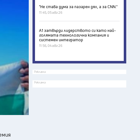
"Не става дума за пазарен дял, а за CNN."
11:45, 05 авг 26
А1 затвърди лидерството си като най-
голямата технологична компания и
системен интегратор
11:56, 04 авг 26
Реклама
Реклама
емия