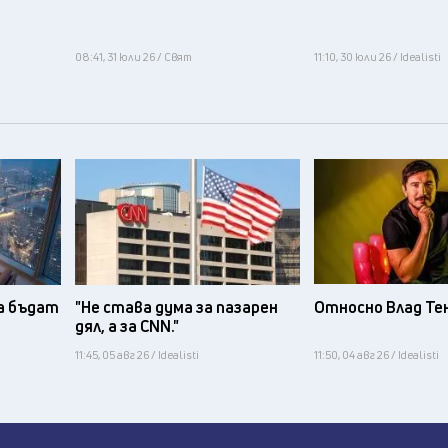
08:41, 31 юли 26 / Свят
11:10, 30 юли 26 / Idealisti
а бъдат
"Не става дума за пазарен
Относно Влад Те
дял, а за CNN."
11:45, 05 авг 26 / Idealisti
11:50, 04 авг 26 / Idealisti