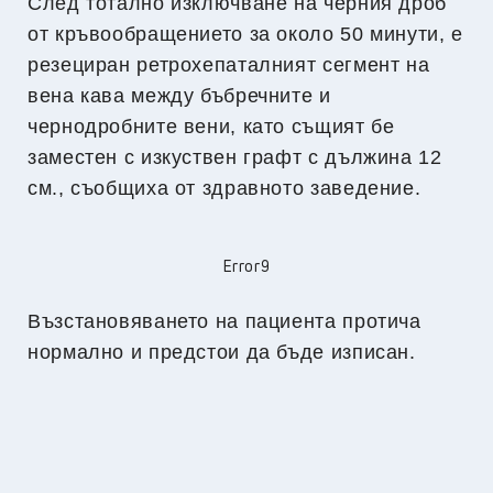
След тотално изключване на черния дроб
от кръвообращението за около 50 минути, е
резециран ретрохепаталният сегмент на
вена кава между бъбречните и
чернодробните вени, като същият бе
заместен с изкуствен графт с дължина 12
см., съобщиха от здравното заведение.
Error9
Възстановяването на пациента протича
нормално и предстои да бъде изписан.