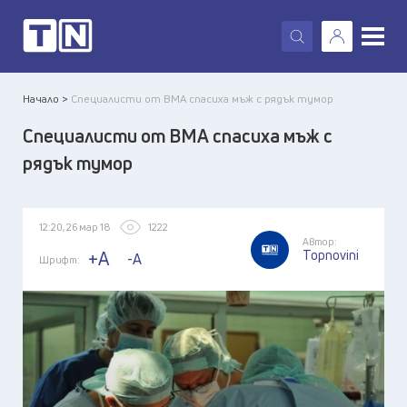
X
Начало >
Специалисти от ВМА спасиха мъж с рядък тумор
Специалисти от ВМА спасиха мъж с
рядък тумор
12:20, 26 мар 18
1222
Автор:
Topnovini
+A
-A
Шрифт: