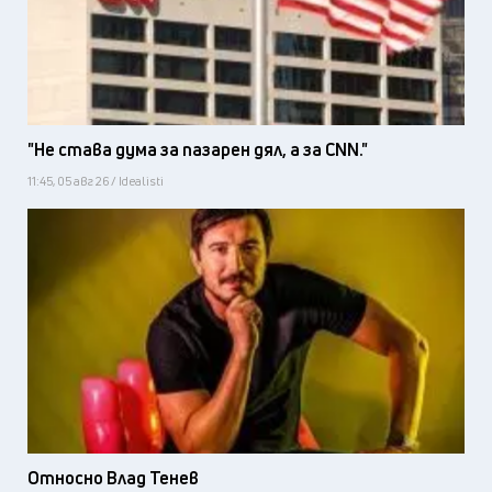
"Не става дума за пазарен дял, а за CNN."
11:45, 05 авг 26 / Idealisti
Относно Влад Тенев