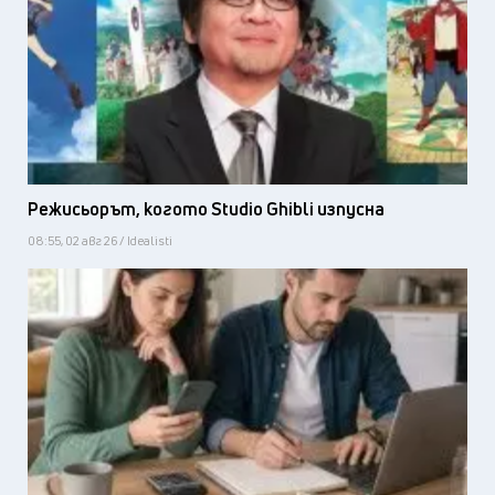
Режисьорът, когото Studio Ghibli изпусна
08:55, 02 авг 26 / Idealisti