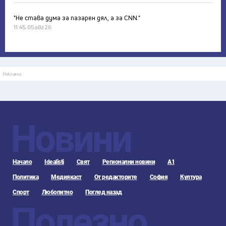
"Не става дума за пазарен дял, а за CNN."
11:45, 05 авг 26
Реклама
Новини
Начало
Idealisti
Свят
Регионални новини
А1
Политика
Медиякаст
От редакторите
София
Култура
Спорт
Любопитно
Поглед назад
Полезно