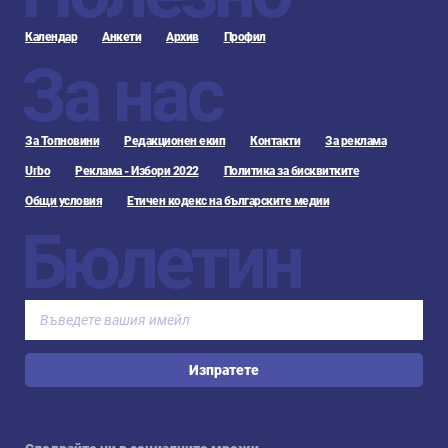
Календар
Анкети
Архив
Профил
За нас
За Топновини
Редакционен екип
Контакти
За реклама
Urbo
Реклама - Избори 2022
Политика за бисквитките
Общи условия
Етичен кодекс на българските медии
Бюлетин
Изпратете