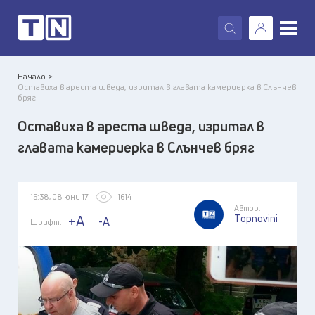
X
Начало >
Оставиха в ареста шведа, изритал в главата камериерка в Слънчев
бряг
Оставиха в ареста шведа, изритал в
главата камериерка в Слънчев бряг
15:38, 08 юни 17
1614
Автор:
Topnovini
+A
-A
Шрифт: