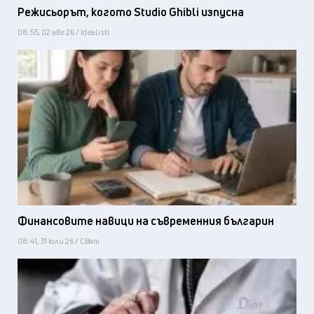
Режисьорът, когото Studio Ghibli изпусна
08:55, 02 авг 26 / Idealisti
Финансовите навици на съвременния българин
08:41, 31 юли 26 / Свят