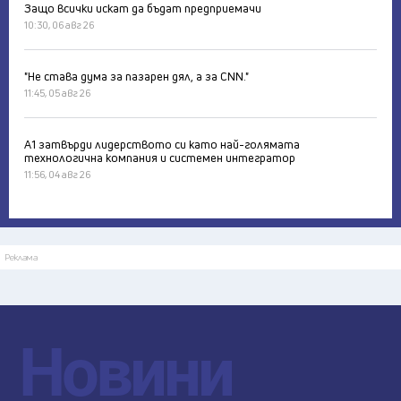
Защо всички искат да бъдат предприемачи
10:30, 06 авг 26
"Не става дума за пазарен дял, а за CNN."
11:45, 05 авг 26
А1 затвърди лидерството си като най-голямата
технологична компания и системен интегратор
11:56, 04 авг 26
Реклама
Новини