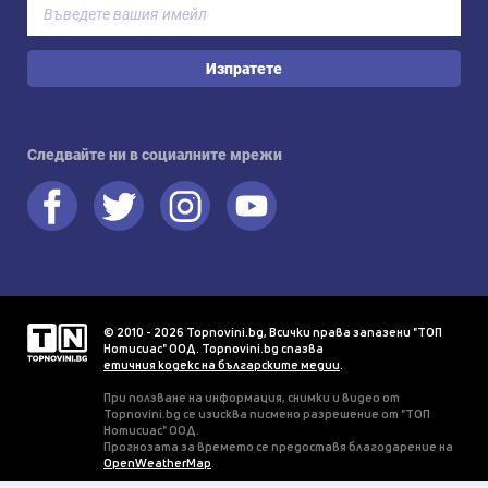
Изпратете
Следвайте ни в социалните мрежи
© 2010 - 2026 Topnovini.bg, Всички права запазени "ТОП
Нотисиас" ООД. Topnovini.bg спазва
етичния кодекс на българските медии
.
При ползване на информация, снимки и видео от
Topnovini.bg се изисква писмено разрешение от "ТОП
Нотисиас" ООД.
Прогнозата за времето се предоставя благодарение на
OpenWeatherMap
.