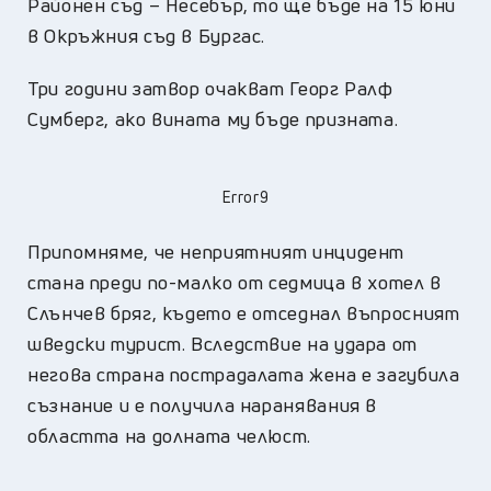
Районен съд – Несебър, то ще бъде на 15 юни
в Окръжния съд в Бургас.
Три години затвор очакват Георг Ралф
Сумберг, ако вината му бъде призната.
Error9
Припомняме, че неприятният инцидент
стана преди по-малко от седмица в хотел в
Слънчев бряг, където е отседнал въпросният
шведски турист. Вследствие на удара от
негова страна пострадалата жена е загубила
съзнание и е получила наранявания в
областта на долната челюст.