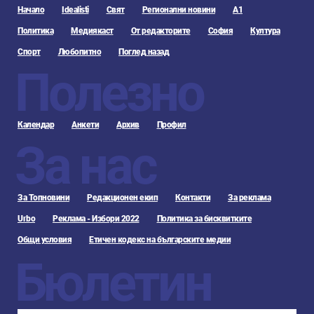
Начало
Idealisti
Свят
Регионални новини
А1
Политика
Медиякаст
От редакторите
София
Култура
Спорт
Любопитно
Поглед назад
Полезно
Календар
Анкети
Архив
Профил
За нас
За Топновини
Редакционен екип
Контакти
За реклама
Urbo
Реклама - Избори 2022
Политика за бисквитките
Общи условия
Етичен кодекс на българските медии
Бюлетин