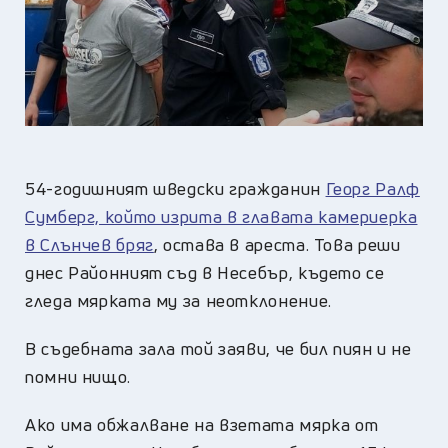
54-годишният шведски гражданин
Георг Ралф
Сумберг, който изрита в главата камериерка
в Слънчев бряг
, остава в ареста. Това реши
днес Районният съд в Несебър, където се
гледа мярката му за неотклонение.
В съдебната зала той заяви, че бил пиян и не
помни нищо.
Ако има обжалване на взетата мярка от