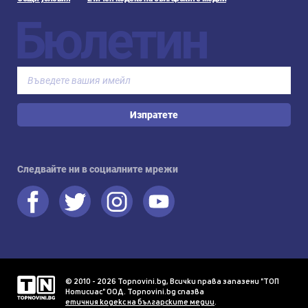
Бюлетин
Изпратете
Следвайте ни в социалните мрежи
© 2010 - 2026 Topnovini.bg, Всички права запазени "ТОП
Нотисиас" ООД. Topnovini.bg спазва
етичния кодекс на българските медии
.