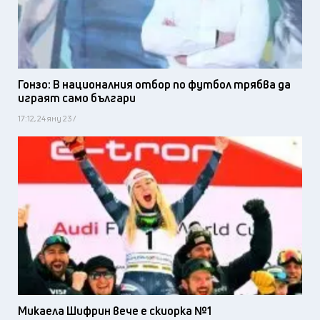
Гонзо: В националния отбор по футбол трябва да
играят само българи
17:12, 24 яну 23 /
Микаела Шифрин вече е скиорка №1