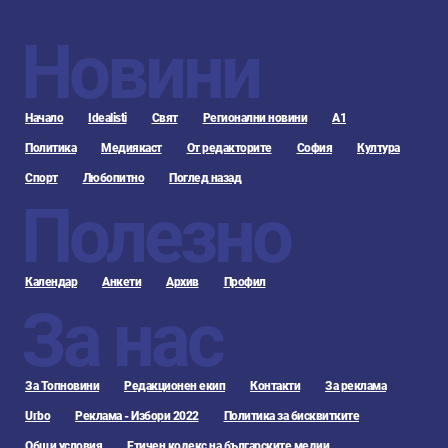
Новини
Начало
Idealisti
Свят
Регионални новини
А1
Политика
Медиякаст
От редакторите
София
Култура
Спорт
Любопитно
Поглед назад
Полезно
Календар
Анкети
Архив
Профил
За нас
За Топновини
Редакционен екип
Контакти
За реклама
Urbo
Реклама - Избори 2022
Политика за бисквитките
Общи условия
Етичен кодекс на българските медии