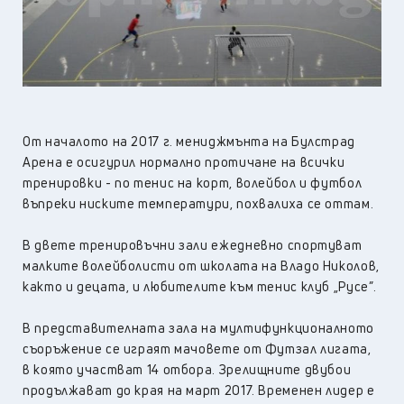
От началото на 2017 г. мениджмънта на Булстрад
Арена е осигурил нормално протичане на всички
тренировки - по тенис на корт, волейбол и футбол
въпреки ниските температури, похвалиха се оттам.
В двете тренировъчни зали ежедневно спортуват
малките волейболисти от школата на Владо Николов,
както и децата, и любителите към тенис клуб „Русе”.
В представителната зала на мултифункционалното
съоръжение се играят мачовете от Футзал лигата,
в която участват 14 отбора. Зрелищните двубои
продължават до края на март 2017. Временен лидер е