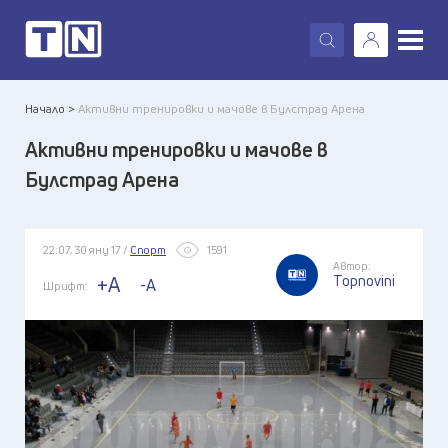
X
Начало >
Активни тренировки и мачове в Булстрад Арена
Активни тренировки и мачове в
Булстрад Арена
22:07, 30 яну 17 /
Спорт
1591
Автор:
Topnovini
+A
-A
Шрифт: