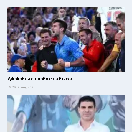
Джокович отново е на върха
09:26, 30 яну 23 /