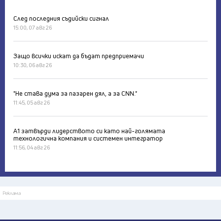
След последния съдийски сигнал
15:00, 07 авг 26
Защо всички искат да бъдат предприемачи
10:30, 06 авг 26
"Не става дума за пазарен дял, а за CNN."
11:45, 05 авг 26
А1 затвърди лидерството си като най-голямата
технологична компания и системен интегратор
11:56, 04 авг 26
Реклама