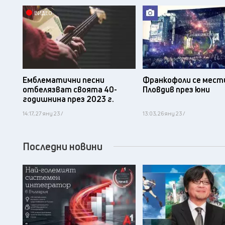
ВИДЕО
Емблематични песни
Франкофоли се мест
отбелязват своята 40-
Пловдив през юни
годишнина през 2023 г.
14:17, 27 яну 23 /
13:03, 26 яну 23 /
Последни новини