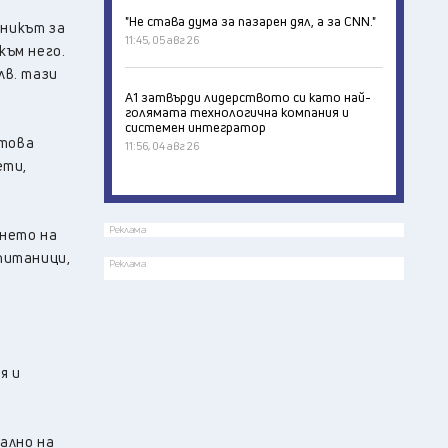
"Не става дума за пазарен дял, а за CNN."
зникът за
11:45, 05 авг 26
към него.
лв. тази
А1 затвърди лидерството си като най-
голямата технологична компания и
системен интегратор
/това
11:56, 04 авг 26
ети,
Реклама
ането на
питаници,
Реклама
л
я и
ално на