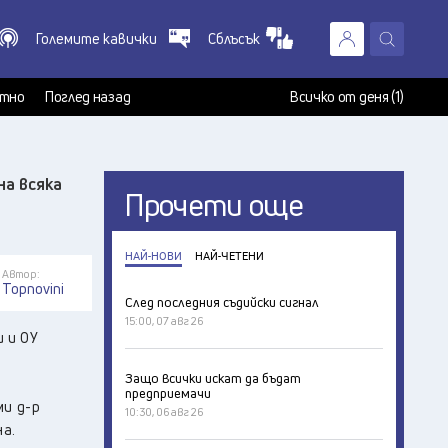
Големите кавички
Сблъсък
X
т
тно
Поглед назад
Всичко от деня (1)
на всяка
Прочети още
НАЙ-НОВИ
НАЙ-ЧЕТЕНИ
Автор:
Topnovini
След последния съдийски сигнал
15:00, 07 авг 26
 и ОУ
Защо всички искат да бъдат
предприемачи
ми д-р
10:30, 06 авг 26
а.