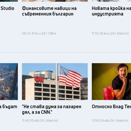
Studio
Финансовите навици на
Новата кройка н
съвременния българин
индустрията
08:41, 31 юли 26 / Свят
11:10, 30 юли 26 / Idealisti
а бъдат
"Не става дума за пазарен
Относно Влад Те
дял, а за CNN."
11:45, 05 авг 26 / Idealisti
11:50, 04 авг 26 / Idealisti