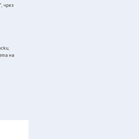
, чрез
ски,
ета на