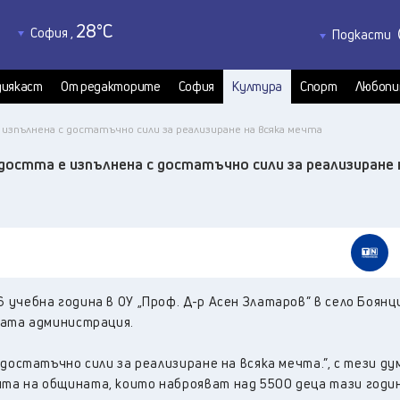
28
°C
София
,
Подкасти
32
°C
Благоевград
,
Политкаст
34
°C
КултурКас
Бургас
,
иякаст
От редакторите
София
Култура
Спорт
Любопи
30
°C
Медиякаст
Варна
,
 изпълнена с достатъчно сили за реализиране на всяка мечта
Велико Търново
,
33
°C
достта е изпълнена с достатъчно сили за реализиране 
37
°C
Видин
,
35
°C
Враца
,
33
°C
Габрово
,
31
°C
Добрич
,
32
°C
Кърджали
,
учебна година в ОУ „Проф. Д-р Асен Златаров” в село Боянци
32
°C
Кюстендил
,
ката администрация.
35
°C
Ловеч
,
36
°C
Монтана
,
достатъчно сили за реализиране на всяка мечта.”, с тези ду
32
°C
Пазарджик
,
та на общината, които наброяват над 5500 деца тази годин