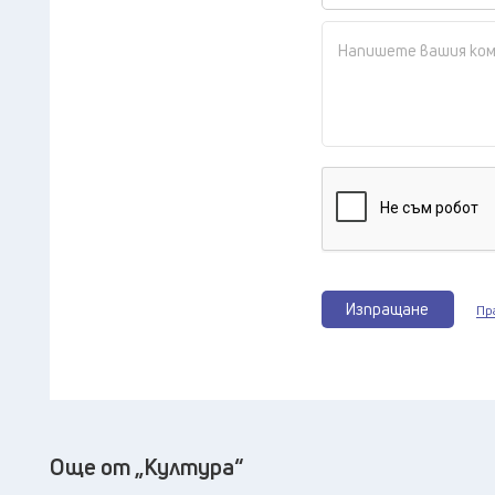
Изпращане
Пр
Още от „Култура“