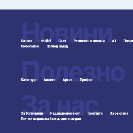
Новини
Начало
Idealisti
Свят
Регионални новини
А1
Полит
Любопитно
Поглед назад
Полезно
Календар
Анкети
Архив
Профил
За нас
За Топновини
Редакционен екип
Контакти
За реклама
Етичен кодекс на българските медии