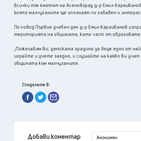
всички тях кметът на Асеновград д-р Емил Караивано
която малчуганите ще опознаят по забавен и интересе
По повод Първия учебен ден д-р Емил Караиванов изпр
територията на общината, като част от образовате
„Пожелавам Ви, детската градина да бъде едно от на
играйте и учете заедно, и слушайте на какво Ви учат
общината към малчуганите.
Споделете в:
Добави коментар