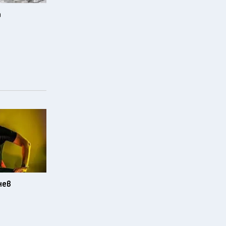
а
нев