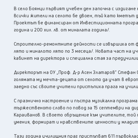
В село Боянци първият учебен ден започна с издигане 
всички жители на селото бе двоен, тъй като кметът 
Проектът бе финансиран от Инвестиционната програма 
година и 200 хил. лв. от миналата година/.
Строително-ремонтните дейности се извършиха от фи
лято и миналото лято по 3 месеца/. Новата част на у
кабинет на директора и специална стая за предучили
Директорът на ОУ „Проф. Д-р Асен Златаров” Стефан 
голямата му мечта-децата от селото да учат в европ
заедно със своите учители пристъпиха прага на учил
С празнично настроение и пъстра музикална програма 
тържественото слово по повод за 15 септември на ди
Караиванов. В своето обръщение към учителите, той 
умения, формират и нравствените ценности у младит
Тази година училищния праг пристъпват 611 първокла