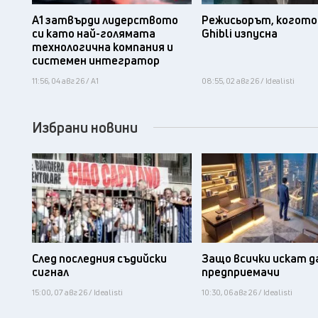
А1 затвърди лидерството
Режисьорът, когото 
си като най-голямата
Ghibli изпусна
технологична компания и
системен интегратор
11:56, 04 авг 26 / А1
08:55, 02 авг 26 / Idealisti
Избрани новини
След последния съдийски
Защо всички искат д
сигнал
предприемачи
15:00, 07 авг 26 / Idealisti
10:30, 06 авг 26 / Idealisti