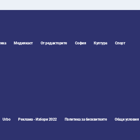
ика
Медиякаст
От редакторите
София
Култура
Спорт
Urbo
Реклама - Избори 2022
Политика за бисквитките
Общи условия