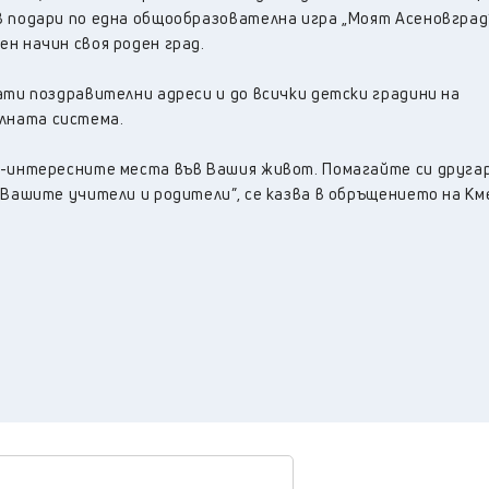
в подари по една общообразователна игра „Моят Асеновград”
н начин своя роден град.
ати поздравителни адреси и до всички детски градини на
лната система.
й-интересните места във Вашия живот. Помагайте си другар
 Вашите учители и родители”, се казва в обръщението на Км