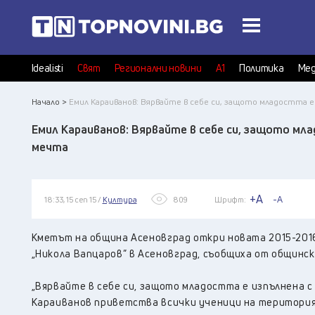
Idealisti
Свят
Регионални новини
А1
Политика
Мед
Начало >
Емил Караиванов: Вярвайте в себе си, защото младостта е
Емил Караиванов: Вярвайте в себе си, защото мла
мечта
+A
-A
18:33, 15 сеп 15 /
Култура
809
Шрифт:
Кметът на община Асеновград откри новата 2015-2016 
„Никола Вапцаров” в Асеновград, съобщиха от общинс
„Вярвайте в себе си, защото младостта е изпълнена с 
Караиванов приветства всички ученици на територия