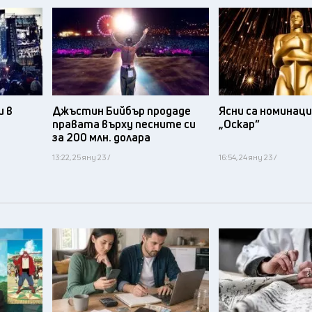
и в
Джъстин Бийбър продаде
Ясни са номинац
правата върху песните си
„Оскар“
за 200 млн. долара
13:22, 25 яну 23 /
16:54, 24 яну 23 /