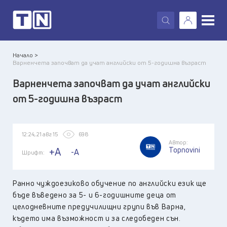
X
Начало >
Варненчета започват да учат английски от 5-годишна възраст
Варненчета започват да учат английски
от 5-годишна възраст
12:24, 21 авг 15
698
Автор:
Topnovini
+A
-A
Шрифт:
Ранно чуждоезиково обучение по английски език ще
бъде въведено за 5- и 6-годишните деца от
целодневните предучилищни групи във Варна,
където има възможност и за следобеден сън.