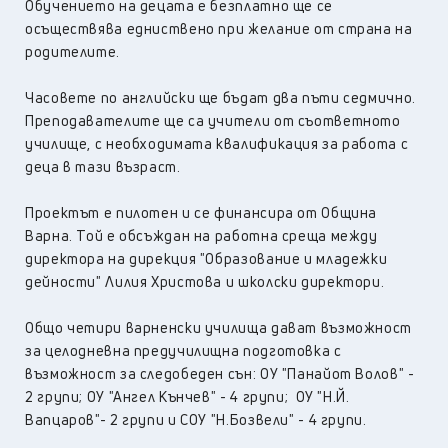
Обучението на децата е безплатно ще се
осъществява едниствено при желание от страна на
родителите.
Часовете по английски ще бъдат два пъти седмично.
Преподавателите ще са учители от съответното
училище, с необходимата квалификация за работа с
деца в тази възраст.
Проектът е пилотен и се финансира от Община
Варна. Той е обсъждан на работна среща между
директора на дирекция "Образование и младежки
дейности" Лилия Христова и школски директори.
Общо четири варненски училища дават възможност
за целодневна предучилищна подготовка с
възможност за следобеден сън: ОУ "Панайот Волов" -
2 групи; ОУ "Ангел Кънчев" - 4 групи; ОУ "Н.Й.
Вапцаров"- 2 групи и СОУ "Н.Бозвели" - 4 групи.