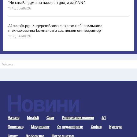
"Не става дума за пазарен дял, а за CNN."
11:45, 05 авг 26
А1 затвърди лидерството си като най-голямата
технологична компания и системен интегратор
11:56, 04 авг 26
Реклама
Новини
Начало
Idealisti
Свят
Регионални новини
А1
Политика
Медиякаст
От редакторите
София
Култура
Спорт
Любопитно
Поглед назад