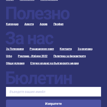
Полезно
Календар
Анкети
Архив
Профил
За нас
За Топновини
Редакционен екип
Контакти
За реклама
Urbo
Реклама - Избори 2022
Политика за бисквитките
Общи условия
Етичен кодекс на българските медии
Бюлетин
Изпратете