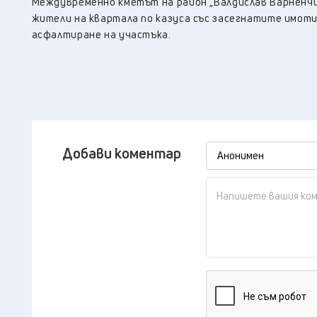
Междувременно кметът на район „Валдислав Варненчик
жители на квартала по казуса със засегнатите имоти.
асфалтиране на участъка.
Добави коментар