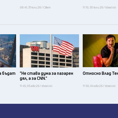
08:41, 31 юли 26 / Свят
11:10, 30 юли 26 / Idealisti
а бъдат
"Не става дума за пазарен
Относно Влад Те
дял, а за CNN."
11:45, 05 авг 26 / Idealisti
11:50, 04 авг 26 / Idealisti