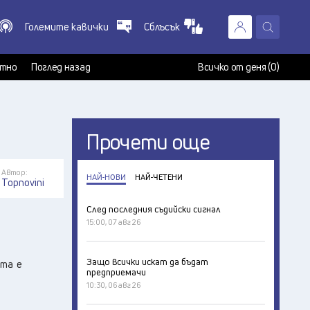
Големите кавички
Сблъсък
X
т
тно
Поглед назад
Всичко от деня (0)
Прочети още
Автор:
НАЙ-НОВИ
НАЙ-ЧЕТЕНИ
Topnovini
След последния съдийски сигнал
15:00, 07 авг 26
Защо всички искат да бъдат
та е
предприемачи
10:30, 06 авг 26