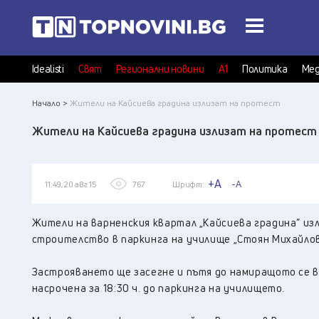
Idealisti
Свят
Регионални новини
А1
Политика
Мед
Начало >
Жители на Кайсиева градина излизат на протест
Жители на Кайсиева градина излизат на протест
+A
-A
11:49, 20 авг 15
767
Шрифт:
Жители на варненския квартал „Кайсиева градина” из
строителство в паркинга на училище „Стоян Михайлов
Застрояването ще засегне и пътя до намиращото се 
насрочена за 18:30 ч. до паркинга на училището.