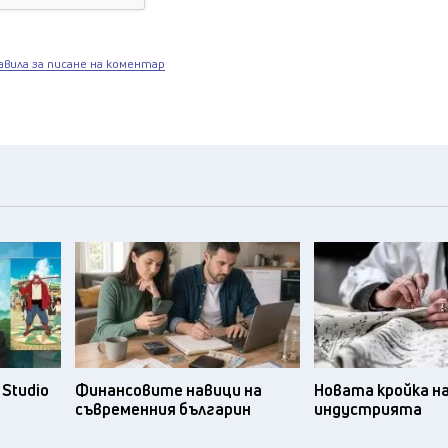
авила за писане на коментар
Studio
Финансовите навици на
Новата кройка н
съвременния българин
индустрията