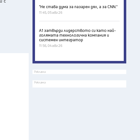
и с
"Не става дума за пазарен дял, а за CNN."
11:45, 05 авг 26
А1 затвърди лидерството си като най-
голямата технологична компания и
системен интегратор
11:56, 04 авг 26
Реклама
Реклама