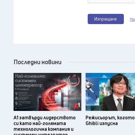
Изпращане
Пр
Последни новини
А1 затвърди лидерството
Режисьорът, когото 
си като най-голямата
Ghibli изпусна
технологична компания и
системен интегратор