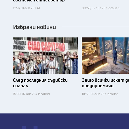
11:56, 04 авг 26 / А1
08:55, 02 авг 26 / Idealisti
Избрани новини
След последния съдийски
Защо всички искат д
сигнал
предприемачи
15:00, 07 авг 26 / Idealisti
10:30, 06 авг 26 / Idealisti