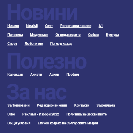
Новини
Начало
Idealisti
Свят
Регионални новини
А1
Политика
Медиякаст
От редакторите
София
Култура
Спорт
Любопитно
Поглед назад
Полезно
Календар
Анкети
Архив
Профил
За нас
За Топновини
Редакционен екип
Контакти
За реклама
Urbo
Реклама - Избори 2022
Политика за бисквитките
Общи условия
Етичен кодекс на българските медии