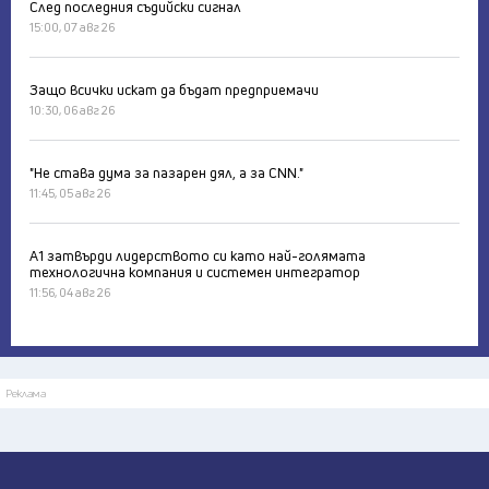
След последния съдийски сигнал
15:00, 07 авг 26
Защо всички искат да бъдат предприемачи
10:30, 06 авг 26
"Не става дума за пазарен дял, а за CNN."
11:45, 05 авг 26
А1 затвърди лидерството си като най-голямата
технологична компания и системен интегратор
11:56, 04 авг 26
Реклама