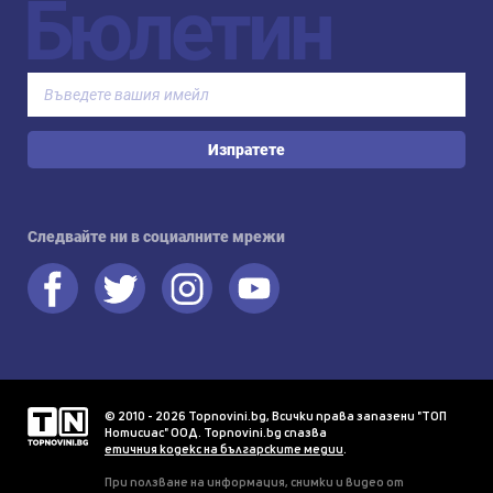
Бюлетин
Изпратете
Следвайте ни в социалните мрежи
© 2010 - 2026 Topnovini.bg, Всички права запазени "ТОП
Нотисиас" ООД. Topnovini.bg спазва
етичния кодекс на българските медии
.
При ползване на информация, снимки и видео от