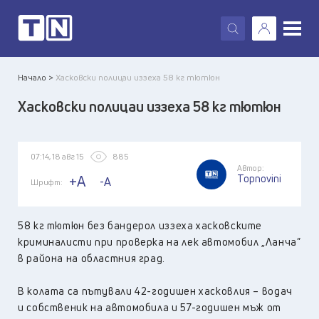
X
Начало >
Хасковски полицаи иззеха 58 кг тютюн
Хасковски полицаи иззеха 58 кг тютюн
07:14, 18 авг 15
885
Автор:
Topnovini
+A
-A
Шрифт:
58 кг тютюн без бандерол иззеха хасковските
криминалисти при проверка на лек автомобил „Ланча”
в района на областния град.
В колата са пътували 42-годишен хасковлия – водач
и собственик на автомобила и 57-годишен мъж от