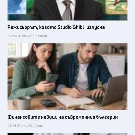
Режисьорът, когото Studio Ghibli изпусна
08:55, 02 авг 26 / Idealisti
Финансовите навици на съвременния българин
08:41, 31 юли 26 / Свят