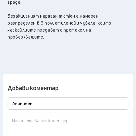
града.
Безакцизният нарязан тютюн е намерен,
разпределен в 6 полиетиленови чувала, които
хасковлиите предават с протокол на
проверяващите.
Добави коментар