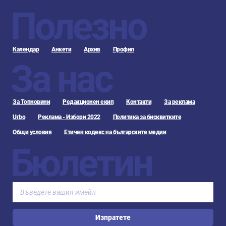
Полезно
Календар
Анкети
Архив
Профил
За нас
За Топновини
Редакционен екип
Контакти
За реклама
Urbo
Реклама - Избори 2022
Политика за бисквитките
Общи условия
Етичен кодекс на българските медии
Бюлетин
Изпратете