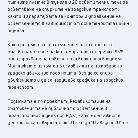
пътните платна в тунела и 20 осветителни тела за
осветяване на спирките на градския транспорт,
както и апаратурата за контрол и управление на
осветлението в зависимост от осветеността извън
тунела.
Като резултат от изпълнението на проект се
очаква намаление на консумираната енергия с 95%
при утрояване на нивото на осветеност в тунела.
Монтажът е изпълнен в условията на натоварено
градско движение през нощта, без да се спира
движението и да се нарушава графика на градския
транспорт.
Подмяната е по проектът „Рехабилитация на
съоръженията на публичното осветление в
транспортния тунел под НДК“, като монтажните
дейности са извършени от 31 юли до 10 август 2015 г.