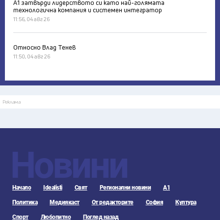
А1 затвърди лидерството си като най-голямата
технологична компания и системен интегратор
11:56, 04 авг 26
Относно Влад Тенев
11:50, 04 авг 26
Реклама
Новини
Начало
Idealisti
Свят
Регионални новини
А1
Политика
Медиякаст
От редакторите
София
Култура
Спорт
Любопитно
Поглед назад