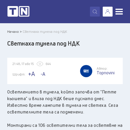
X
Начало >
Светнаха тунела под НДК
Светнаха тунела под НДК
21:48, 17 авг 15
644
Автор:
Topnovini
+A
-A
Шрифт:
Осветлението в тунела, който започва от "Петте
кьошета" и влиза под НДК беше пуснато днес.
Известно време лампите в тунела не светеха. Сега
осветителните тела са подменени.
Монтирани са 106 осветителни тела за осветявне на