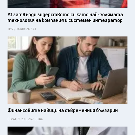
А1 затвърди лидерството си като най-голямата
технологична компания и системен интегратор
11:56, 04 авг 26 / А1
Финансовите навици на съвременния българин
08:41, 31 юли 26 / Свят