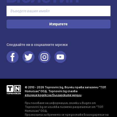
Изпратете
Следвайте ни в социалните мрежи
© 2010 - 2026 Topnovini.bg, Всички права запазени "ТОП
Нотисиас" ООД. Topnovini.bg спазва
етичния кодекс на българските медии
.
При ползване на информация, снимки и видео от
Topnovini.bg се изисква писмено разрешение от "ТОП
Нотисиас" ООД.
Прогнозата за времето се предоставя благодарение на