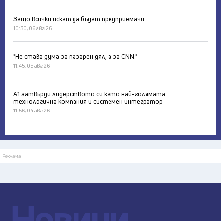
Защо всички искат да бъдат предприемачи
10:30, 06 авг 26
"Не става дума за пазарен дял, а за CNN."
11:45, 05 авг 26
А1 затвърди лидерството си като най-голямата
технологична компания и системен интегратор
11:56, 04 авг 26
Реклама
Новини