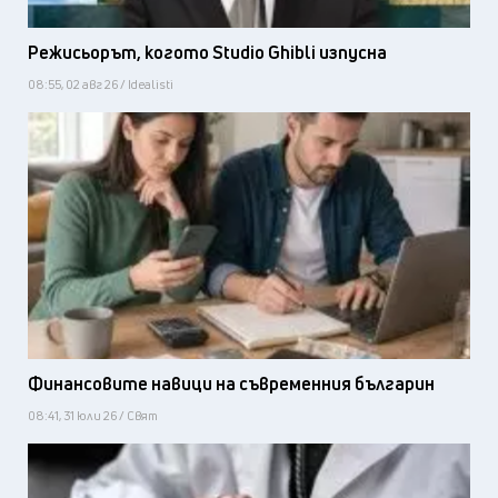
Режисьорът, когото Studio Ghibli изпусна
08:55, 02 авг 26 / Idealisti
Финансовите навици на съвременния българин
08:41, 31 юли 26 / Свят