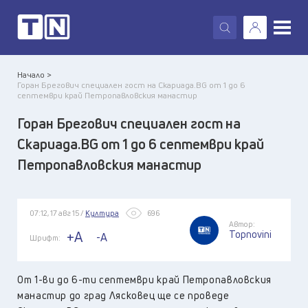
X
Начало >
Горан Брегович специален гост на Скариада.BG от 1 до 6
септември край Петропавловския манастир
Горан Брегович специален гост на
Скариада.BG от 1 до 6 септември край
Петропавловския манастир
07:12, 17 авг 15 /
Култура
696
Автор:
Topnovini
+A
-A
Шрифт:
От 1-ви до 6-ти септември край Петропавловския
манастир до град Лясковец ще се проведе