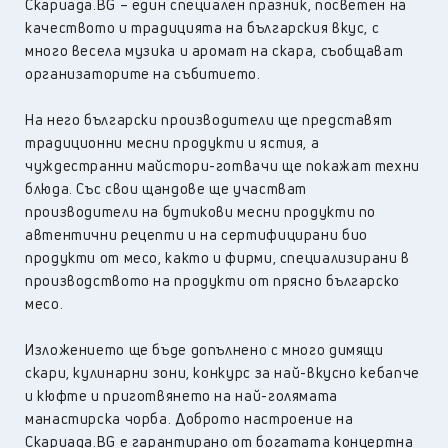
Скариада.BG – един специален празник, посветен на
качеството и традицията на българския вкус, с
много весела музика и аромат на скара, съобщават
организаторите на събитието.
На него български производители ще представят
традиционни месни продукти и ястия, а
чуждестранни майстори-готвачи ще покажат техни
блюда. Със свои щандове ще участват
производители на бутикови месни продукти по
автентични рецепти и на сертифицирани био
продукти от месо, както и фирми, специализирани в
производството на продукти от прясно българско
месо.
Изложението ще бъде допълнено с много димящи
скари, кулинарни зони, конкурс за най-вкусно кебапче
и кюфте и приготвянето на най-голямата
манастирска чорба. Доброто настроение на
Скариада.BG е гарантирано от богатата концертна