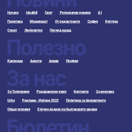
Начало
Idealisti
Свят
Регионални новини
А1
Политика
Медиякаст
От редакторите
София
Култура
Спорт
Любопитно
Поглед назад
Полезно
Календар
Анкети
Архив
Профил
За нас
За Топновини
Редакционен екип
Контакти
За реклама
Urbo
Реклама - Избори 2022
Политика за бисквитките
Общи условия
Етичен кодекс на българските медии
Бюлетин