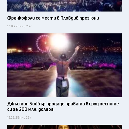
Франкофоли се мести в Пловдив през юни
13:03, 26 яну 23 /
Джъстин Бийбър продаде правата върху песните
си за 200 млн. долара
13:22, 25 яну 23 /