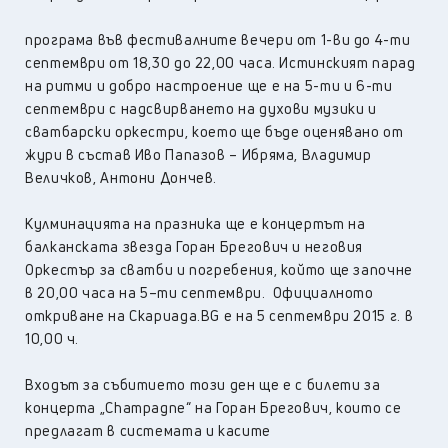
програма във фестивалните вечери от 1-ви до 4-ти
септември от 18,30 до 22,00 часа. Истинският парад
на ритми и добро настроение ще е на 5-ти и 6-ти
септември с надсвирването на духови музики и
сватбарски оркестри, което ще бъде оценявано от
жури в състав Иво Папазов – Ибряма, Владимир
Величков, Антони Дончев.
Кулминацията на празника ще е концертът на
балканската звезда Горан Брегович и неговия
Оркестър за сватби и погребения, който ще започне
в 20,00 часа на 5–ти септември. Официалното
откриване на Скариада.BG е на 5 септември 2015 г. в
10,00 ч.
Входът за събитието този ден ще е с билети за
концерта „Champagne“ на Горан Брегович, които се
предлагат в системата и касите