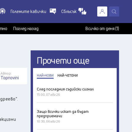
Големите кавички
Сблъсък
X
т
тно
Поглед назад
Всичко от деня (1)
Прочети още
Автор:
НАЙ-НОВИ
НАЙ-ЧЕТЕНИ
Topnovini
След последния съдийски сигнал
15:00, 07 авг 26
ндреево”.
Защо всички искат да бъдат
предприемачи
акцизни
10:30, 06 авг 26