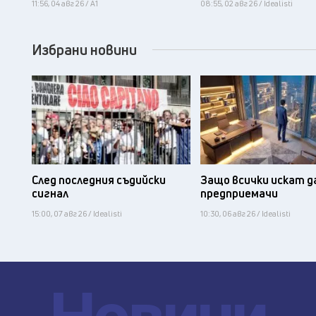
11:56, 04 авг 26 / А1
08:55, 02 авг 26 / Idealisti
Избрани новини
След последния съдийски
Защо всички искат д
сигнал
предприемачи
15:00, 07 авг 26 / Idealisti
10:30, 06 авг 26 / Idealisti