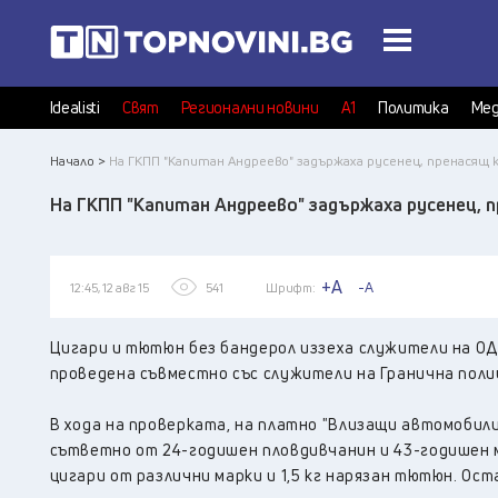
Idealisti
Свят
Регионални новини
А1
Политика
Мед
Начало >
На ГКПП "Капитан Андреево" задържаха русенец, пренасящ
На ГКПП "Капитан Андреево" задържаха русенец, 
+A
-A
12:45, 12 авг 15
541
Шрифт:
Цигари и тютюн без бандерол иззеха служители на О
проведена съвместно със служители на Гранична поли
В хода на проверката, на платно "Влизащи автомобили
сътветно от 24-годишен пловдивчанин и 43-годишен м
цигари от различни марки и 1,5 кг нарязан тютюн. Ос