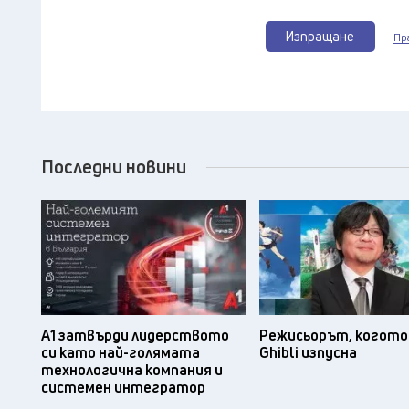
Изпращане
Пр
Последни новини
А1 затвърди лидерството
Режисьорът, когото 
си като най-голямата
Ghibli изпусна
технологична компания и
системен интегратор