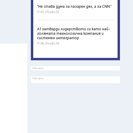
"Не става дума за пазарен дял, а за CNN."
11:45, 05 авг 26
А1 затвърди лидерството си като най-
голямата технологична компания и
системен интегратор
11:56, 04 авг 26
Реклама
Реклама