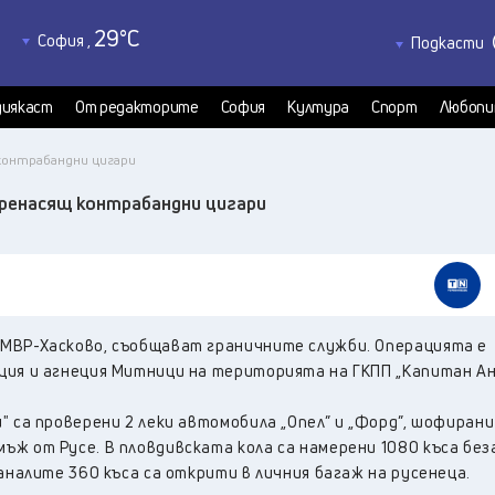
29
°C
София
,
Подкасти
30
°C
Благоевград
,
Политкаст
28
°C
КултурКас
Бургас
,
иякаст
От редакторите
София
Култура
Спорт
Любопи
28
°C
Медиякаст
Варна
,
31
°C
 контрабандни цигари
Велико Търново
,
30
°C
Видин
,
пренасящ контрабандни цигари
30
°C
Враца
,
28
°C
Габрово
,
29
°C
Добрич
,
30
°C
Кърджали
,
ДМВР-Хасково, съобщават граничните служби. Операцията е
29
°C
Кюстендил
,
ция и агнеция Митници на територията на ГКПП „Капитан А
33
°C
Ловеч
,
33
°C
Монтана
,
" са проверени 2 леки автомобила „Опел” и „Форд”, шофирани
31
°C
Пазарджик
,
ъж от Русе. В пловдивската кола са намерени 1080 къса без
27
°C
таналите 360 къса са открити в личния багаж на русенеца.
Перник
,