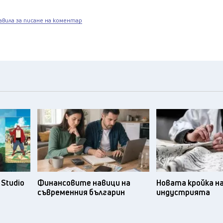
авила за писане на коментар
Studio
Финансовите навици на
Новата кройка н
съвременния българин
индустрията