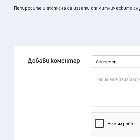
Папиросите и тютюна са иззети от митническите слу
Добави коментар