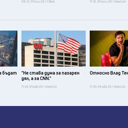
08:41, 31 юли 26 / Свят
11:10, 30 юли 26 / Idealisti
а бъдат
"Не става дума за пазарен
Относно Влад Те
дял, а за CNN."
11:45, 05 авг 26 / Idealisti
11:50, 04 авг 26 / Idealisti