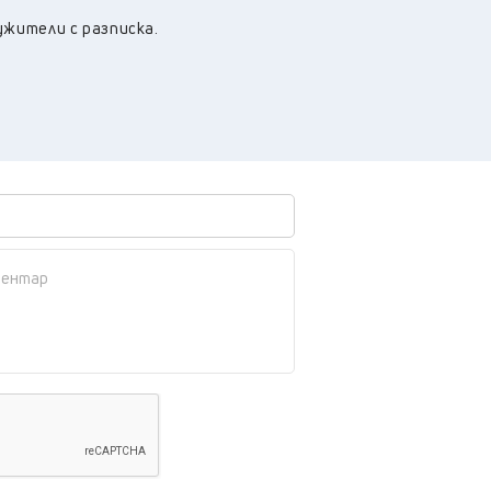
34
°C
Плевен
,
жители с разписка.
32
°C
Пловдив
,
30
°C
Разград
,
31
°C
Русе
,
29
°C
Силистра
,
29
°C
Сливен
,
23
°C
Смолян
,
29
°C
София
,
29
°C
Стара Загора
,
28
°C
Търговище
,
31
°C
Хасково
,
27
°C
Шумен
,
28
°C
Ямбол
,