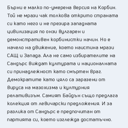
Бърни е малко по-умерена версия на Корбин.
Той не мрази чак толкова открито страната
си като него и не презира западната
цивилизация по онзи вулгарен и
демонстративен корбинистки начин. Но е
начело на движение, което наистина мрази
САЩ и Запада. Ала не само избирателите на
Сандърс виждат културата и националната
си принадлежност като смъртен враг.
Демократите като цяло са заразени от
вируса на мазохизма и културния
релативизъм. Самият Байдън също предлага
колекция от левичарски предложения. И за
разлика от Сандърс е предпочитан от
партията си, което изглежда достатъчно.