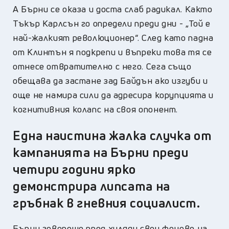
А Бърни се оказа и доста слаб радикал. Както
Тъкър Карлсън го определи преди дни - „Той е
най-жалкият революционер“. След като падна
от Клинтън я подкрепи и въпреки това тя се
отнесе отвратително с него. Сега също
обещава да застане зад Байдън ако изгуби и
още не намира сили да адресира корупцията и
когнитивния колапс на своя опонент.
Една наистина жалка случка от
кампанията на Бърни преди
четири години ярко
демонстрира липсата на
гръбнак в гневния социалист.
Бърни говореше пред хиляди свои фенове на