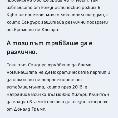
избягалите от комунистическия режим в
Куба не приемат много леко топлите думи, с
които Сандърс защитава различни програми
от времето на Кастро.
А този път трябваше да е
различно.
Този път Сандърс трябваше да вземе
номинацията на Демократическата партия и
да отмъсти на апаратчиците от
естаблишмънта, които през 2016-а
направиха всичко възможно Хилъри Клинтън
да получи възможността да изгуби изборите
от Доналд Тръмп.