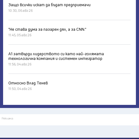
Защо всички искат да бъдат предприемачи
10:30, 06 авг 26
"Не става дума за пазарен дял, а за CNN."
11:45, 05 авг 26
А1 затвърди лидерството си като най-голямата
технологична компания и системен интегратор
11:56, 04 авг 26
Относно Влад Тенев
11:50, 04 авг 26
Реклама