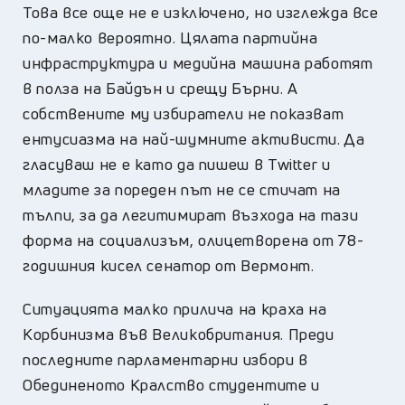
Това все още не е изключено, но изглежда все
по-малко вероятно. Цялата партийна
инфраструктура и медийна машина работят
в полза на Байдън и срещу Бърни. А
собствените му избиратели не показват
ентусиазма на най-шумните активисти. Да
гласуваш не е като да пишеш в Twitter и
младите за пореден път не се стичат на
тълпи, за да легитимират възхода на тази
форма на социализъм, олицетворена от 78-
годишния кисел сенатор от Вермонт.
Ситуацията малко прилича на краха на
Корбинизма във Великобритания. Преди
последните парламентарни избори в
Обединеното Кралство студентите и