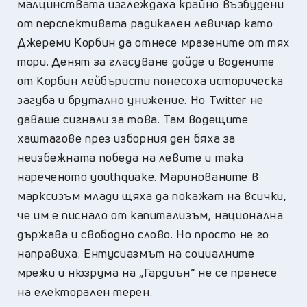
малцинствата изглеждаха крайно възбудени
от перспективата радикален левичар като
Джереми Корбин да отнесе мразените от тях
тори. Денят за гласуване дойде и водените
от Корбин лейбъристи понесоха историческа
загуба и брутално унижение. Но Twitter не
даваше сигнали за това. Там водещите
хаштагове през изборния ден бяха за
неизбежната победа на левите и така
нареченото youthquake. Маринованите в
марксизъм млади щяха да покажат на всички,
че им е писнало от капитализъм, национална
държава и свободно слово. Но просто не го
направиха. Ентусиазмът на социалните
мрежи и нюзрума на „Гардиън“ не се пренесе
на електорален терен.