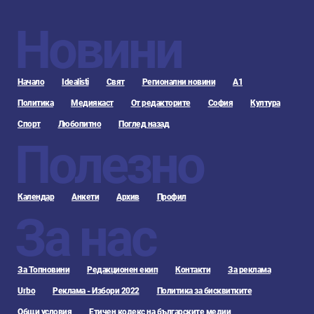
Новини
Начало
Idealisti
Свят
Регионални новини
А1
Политика
Медиякаст
От редакторите
София
Култура
Спорт
Любопитно
Поглед назад
Полезно
Календар
Анкети
Архив
Профил
За нас
За Топновини
Редакционен екип
Контакти
За реклама
Urbo
Реклама - Избори 2022
Политика за бисквитките
Общи условия
Етичен кодекс на българските медии