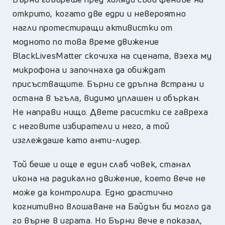
открито, когато две едри и невероятно
нагли протестиращи активистки от
модното по това време движение
BlackLivesMatter скочиха на сцената, взеха му
микрофона и започнаха да обиждат
присъстващите. Бърни се дръпна встрани и
остана в ъгъла, видимо уплашен и объркан.
Не направи нищо. Двете расистки се гавреха
с неговите избиратели и него, а той
изглеждаше като анти-лидер.
Той беше и още е един слаб човек, станал
икона на радикално движение, което вече не
може да контролира. Едно драстично
когнитивно влошаване на Байдън би могло да
го върне в играта. Но Бърни вече е показал,