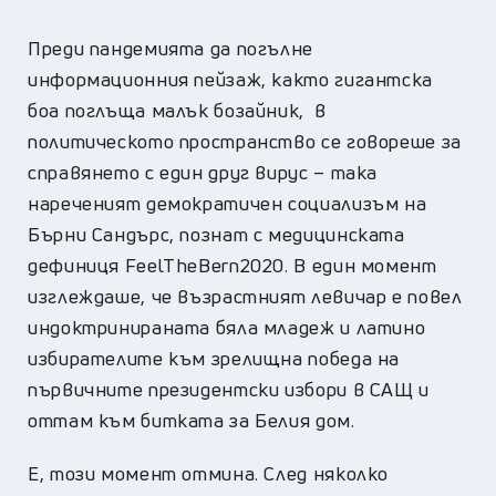
Преди пандемията да погълне
информационния пейзаж, както гигантска
боа поглъща малък бозайник, в
политическото пространство се говореше за
справянето с един друг вирус – така
нареченият демократичен социализъм на
Бърни Сандърс, познат с медицинската
дефиниця FeelTheBern2020. В един момент
изглеждаше, че възрастният левичар е повел
индоктринираната бяла младеж и латино
избирателите към зрелищна победа на
първичните президентски избори в САЩ и
оттам към битката за Белия дом.
Е, този момент отмина. След няколко