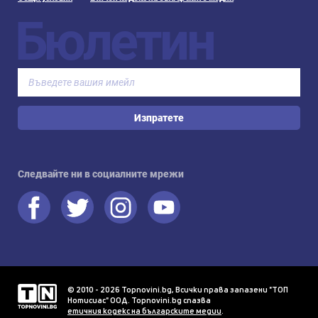
Бюлетин
Изпратете
Следвайте ни в социалните мрежи
© 2010 - 2026 Topnovini.bg, Всички права запазени "ТОП
Нотисиас" ООД. Topnovini.bg спазва
етичния кодекс на българските медии
.