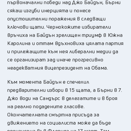
първоначални победи над Джо Байдън, Бърни
сякаш изгуби инерцията и понесе
опустошителни поражения в следващи
ключови щати. Чернокожите избиратели
връчиха на Байдън зрелищен триумф в Южна
Каролина и оттам вдъхновиха цялата партия
и прилежащите към нея либерални медии да
се организират зад иначе прогресивно
неадекватния вицепрезидент на Обама.
Към момента Байдън е спечелил
предварителни избори в 15 щата, а Бърни в 7.
Джо води на Сандърс в делегатите и в броя
на реално подадените гласове.
Окончателната смъртна присъда за
движението на социалиста може да бъде
произнсена във Флорида на 17 март. Там