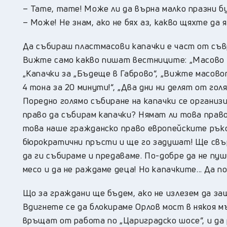
– Тате, тате! Може ли да върна малко празни бу
– Може! Не знам, ако не бях аз, какво щяхте да 
Да събираш пластмасови капачки е част от съв
Вижте само какво пишат вестниците: „Масово съ
„Капачки за „Бъдеще в Габрово“, „Вижте масово
4 тона за 20 минути!“, „Два дни ни делят от го
Поредно голямо събиране на капачки се организи
право да събирам капачки? Нямат ли това прав
това наше гражданско право европейските ръко
бюрократични пръсти и ще го задушат! Ще свъ
да ги събираме и предаваме. По-добре да не пуш
месо и да не раждаме деца! Но капачките... Да 
Що за граждани ще бъдем, ако не излезем да за
Вдигнете се да блокираме Орлов мост в някоя м
връщат от работа по „Цариградско шосе“, и да