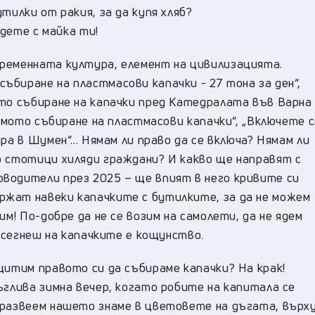
тилки от ракия, за да купя хляб?
ядете с майка ти!
ременната култура, елемент на цивилизацията.
биране на пластмасови капачки - 27 тона за ден“,
то събиране на капачки пред Катедралата във Варна 
лямото събиране на пластмасови капачки“, „Включете с
ра в Шумен“... Нямам ли право да се включа? Нямам ли
о стотици хиляди граждани? И какво ще направят с
водители през 2025 – ще впият в него кривите си
ржат навеки капачките с бутилките, за да не можем
им! По-добре да не се возим на самолети, да не ядем
посегнеш на капачките е кощунство.
щитим правото си да събираме капачки? На крак!
ъглива зимна вечер, когато робите на капитала се
 развеем нашето знаме в цветовете на дъгата, върх