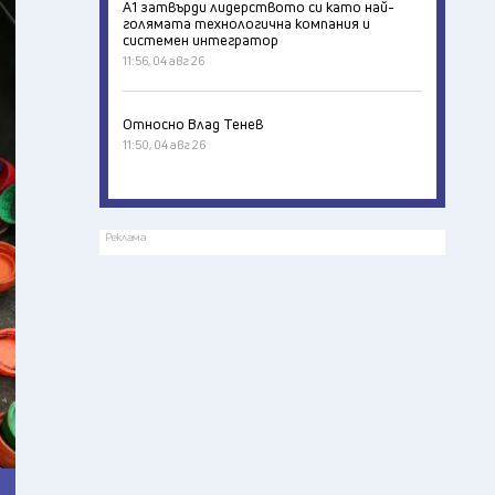
А1 затвърди лидерството си като най-
голямата технологична компания и
системен интегратор
11:56, 04 авг 26
Относно Влад Тенев
11:50, 04 авг 26
Реклама