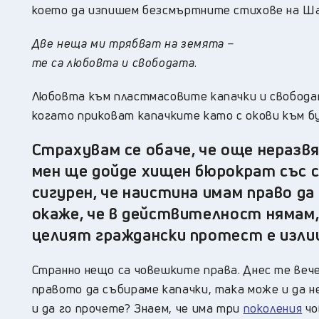
което да изпишем безсмъртните стихове на Ш
Две неща ми трябват на земята –
те са любовта и свободата
.
Любовта към пластмасовите капачки и свободат
когато приковат капачките като с окови към 
Страхувам се обаче, че още неразв
мен ще дойде хищен бюрократ със 
сигурен, че наистина имам право да
окаже, че в действителност нямам,
целият граждански протест е изли
Странно нещо са човешките права. Днес те вече
правото да събираме капачки, така може и да не
и да го прочете? Знаем, че има три
поколения
чо