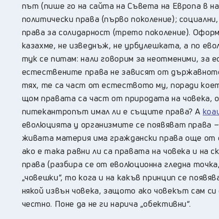
път (пише го на сайта на Съвета на Европа в на
политически права (първо поколение); социални,
права за солидарност (трето поколение). Оформ
казахме, не изведнъж, не урбулешката, а по ево
тук се питам: нали говорим за неотменими, за
естествените права не зависят от държавното
тях, те са част от естеството му, поради коет
щом правата са част от природата на човека, о
питекантропът имал ли е същите права? А
коа
еволюцията у организмите се появяват права – 
живата материя има граждански права още от 
ако е така равни ли са правата на човека и на 
права (разбира се от еволюционна гледна точка,
„човешки“, то кога и на какъв принцип се появяв
някой извън човека, защото ако човекът сам си
честно. Поне да не ги нарича „обективни“.