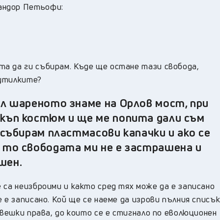
андор Петьофи:
а да ги събирам. Къде ще остане тази свобода,
бутилките?
ял шареното знаме на Орлов мост, при
скъп костюм и ще ме попита дали съм
 събирам пластмасови капачки и ако се
 то свободата ми не е застрашена и
шен.
 са неизброими и както сред тях може да е записано
 е записано. Кой ще се наеме да изрови пълния списъ
вешки права, до които се е стигнало по еволюционен