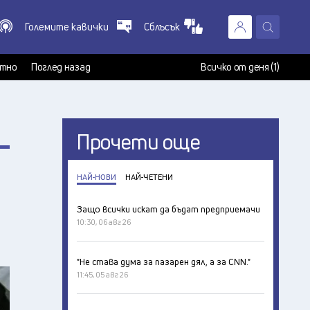
Големите кавички
Сблъсък
X
т
тно
Поглед назад
Всичко от деня (1)
Прочети още
НАЙ-НОВИ
НАЙ-ЧЕТЕНИ
Защо всички искат да бъдат предприемачи
10:30, 06 авг 26
"Не става дума за пазарен дял, а за CNN."
11:45, 05 авг 26