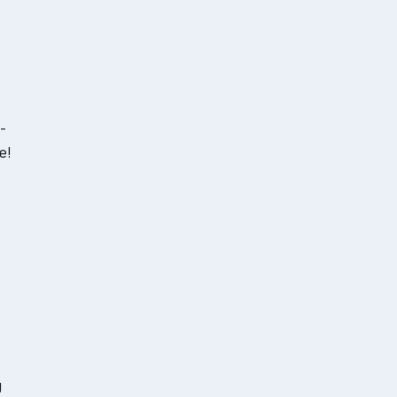
-
е!
у