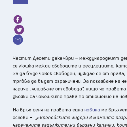
Честит Десети декември – международният ден
се люшка между свободите и регулациите, кат
За да бъде човек свободен, нуждае се от права,
трябва да бъдат ограничени. За погазване на н
нарича „лишаване от свобода“, нищо че правата
двояки са човешките права по отношение на чо
На връх деня на правата една
новина
ме връхлет
основи – „
Европейските лидери в момента разра
наречените задължителни вързани капачки, кои