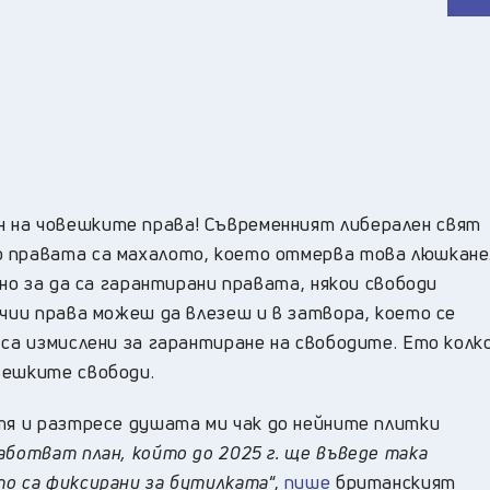
 на човешките права! Съвременният либерален свят
о правата са махалото, което отмерва това люшкане
 но за да са гарантирани правата, някои свободи
ечии права можеш да влезеш и в затвора, което се
 са измислени за гарантиране на свободите. Ето колк
вешките свободи.
я и разтресе душата ми чак до нейните плитки
ботват план, който до 2025 г. ще въведе така
то са фиксирани за бутилката
“,
пише
британският