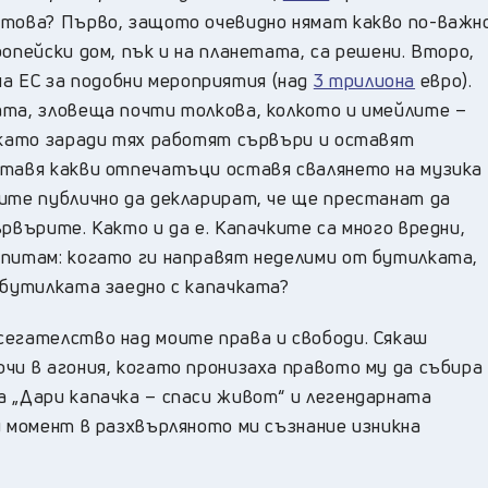
 това? Първо, защото очевидно нямат какво по-важн
опейски дом, пък и на планетата, са решени. Второ,
 ЕС за подобни мероприятия (над
3 трилиона
евро).
ата, зловеща почти толкова, колкото и имейлите –
 като заради тях работят сървъри и оставят
ставя какви отпечатъци оставя свалянето на музика
тите публично да декларират, че ще престанат да
рвърите. Както и да е. Капачките са много вредни,
 питам: когато ги направят неделими от бутилката,
 бутилката заедно с капачката?
сегателство над моите права и свободи. Сякаш
чи в агония, когато пронизаха правото му да събира
а „Дари капачка – спаси живот“ и легендарната
и момент в разхвърляното ми съзнание изникна