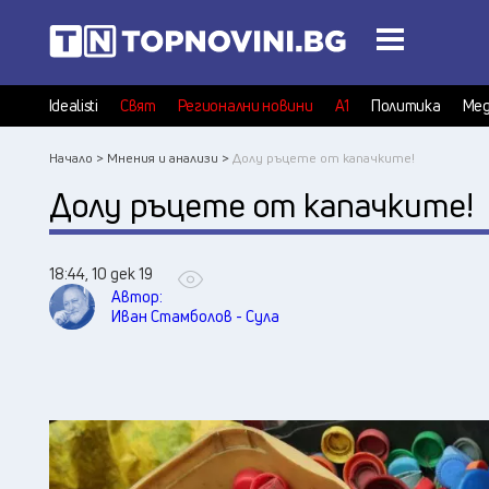
Idealisti
Свят
Регионални новини
А1
Политика
Мед
Начало >
Мнения и анализи >
Долу ръцете от капачките!
Долу ръцете от капачките!
18:44, 10 дек 19
Автор:
Иван Стамболов - Сула