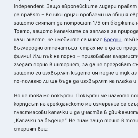
Independent. Защо европейските лидери правят
да правят – всички други проблеми на общия евр
защото смятат да потрошат 1/5 от бюджета на
Трето, защото капачките са заплаха за природ
нали знаете, че имейлите са много
вредни
, тъй
въглеродни отпечатъци; страх ме е да си пред
филми! Или пък на порно – призовавам алармис
гледат порно в интернет, за да не прегряват съ
защото ги изхвърлят където им падне и тук аз
по-полезно ли ще бъде да изхвърлят на плажа и
Но не това ме покърти. Покърти ме наглото по
корпусът на гражданското ми измерение се сгър
пластмасови капачки и да участва в движеният
„Капачки за бъдеще“. Не знам защо точно в тоз
старият виц: