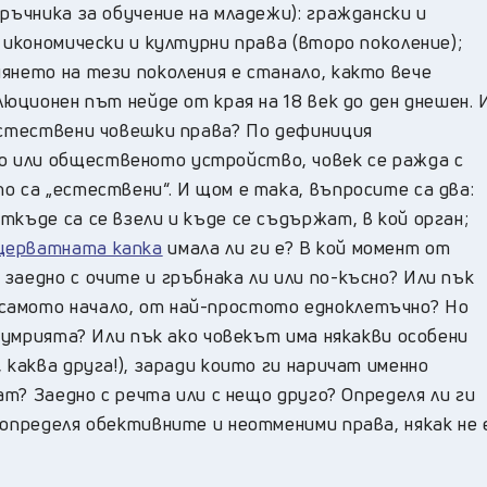
ръчника за обучение на младежи): граждански и
 икономически и културни права (второ поколение);
янето на тези поколения е станало, както вече
люционен път нейде от края на 18 век до ден днешен. 
 естествени човешки права? По дефиниция
 или общественото устройство, човек се ражда с
о са „естествени“. И щом е така, въпросите са два:
ткъде са се взели и къде се съдържат, в кой орган;
церватната капка
имала ли ги е? В кой момент от
заедно с очите и гръбнака ли или по-късно? Или пък
самото начало, от най-простото едноклетъчно? Но
скумрията? Или пък ако човекът има някакви особени
 каква друга!), заради които ги наричат именно
ат? Заедно с речта или с нещо друго? Определя ли ги
 определя обективните и неотменими права, някак не 