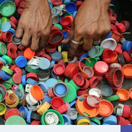
26
°C
Перник
,
28
°C
Плевен
,
27
°C
Пловдив
,
25
°C
Разград
,
28
°C
Русе
,
26
°C
Силистра
,
23
°C
Сливен
,
20
°C
Смолян
,
28
°C
София
,
25
°C
Стара Загора
,
24
°C
Търговище
,
28
°C
Хасково
,
23
°C
Шумен
,
24
°C
Ямбол
,