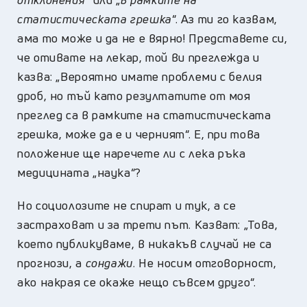
статистическата грешка
“. Аз ти го казвам,
ама то може и да не е вярно! Представете си,
че отивате на лекар, той ви преглежда и
казва: „Вероятно имате проблеми с белия
дроб, но тъй като резултатите от моя
преглед са в рамките на статистическата
грешка, може да е и черният“. Е, при това
положение ще наречете ли с лека ръка
медицината „наука“?
Но социолозите не спират и тук, а се
застраховат и за трети път. Казват: „Това,
което публикуваме, в никакъв случай не са
прогнози, а
сондажи
. Не носим отговорност,
ако накрая се окаже нещо съвсем друго“.