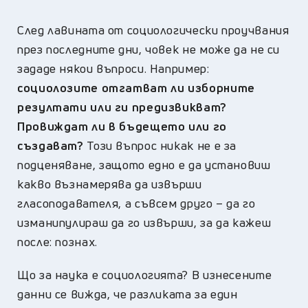
След лавината от социологически проучвания
през последните дни, човек не може да не си
зададе някои въпроси. Например:
социолозите отгатват ли изборните
резултати или ги предизвикват?
Провиждат ли в бъдещето или го
създават?
Този въпрос никак не е за
подценяване, защото едно е да установиш
какво възнамерява да извърши
гласоподавателя, а съвсем друго – да го
изманипулираш да го извърши, за да кажеш
после: познах.
Що за наука е социологията? В изнесените
данни се вижда, че разликата за един