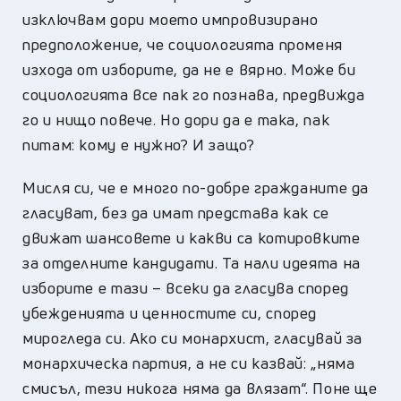
изключвам дори моето импровизирано
предположение, че социологията променя
изхода от изборите, да не е вярно. Може би
социологията все пак го познава, предвижда
го и нищо повече. Но дори да е така, пак
питам: кому е нужно? И защо?
Мисля си, че е много по-добре гражданите да
гласуват, без да имат представа как се
движат шансовете и какви са котировките
за отделните кандидати. Та нали идеята на
изборите е тази – всеки да гласува според
убежденията и ценностите си, според
мирогледа си. Ако си монархист, гласувай за
монархическа партия, а не си казвай: „няма
смисъл, тези никога няма да влязат“. Поне ще