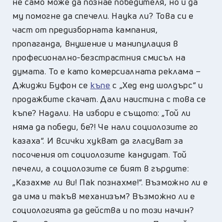
не само може да познае победителя, но и да
му помогне да спечели. Наука ли? Това си е
част от предизборната кампания,
пропаганда, внушение и манипулация в
професионално-безстрастния смисъл на
думата. То е като комерсиалната реклама –
Джиджи Буфон се
къпе
с „Хед енд шолдърс“ и
продажбите скачат. Дали наистина с това се
къпе? Надали. На избори е същото: „Той ли
няма да победи, бе?! Че нали социолозите го
казаха“. И всички хукват да гласуват за
посочения от социолозите кандидат. Той
печели, а социолозите се бият в гърдите:
„Казахме ли ви! Пак познахме!“. Възможно ли е
да има и такъв механизъм? Възможно ли е
социологията да действа и по този начин?