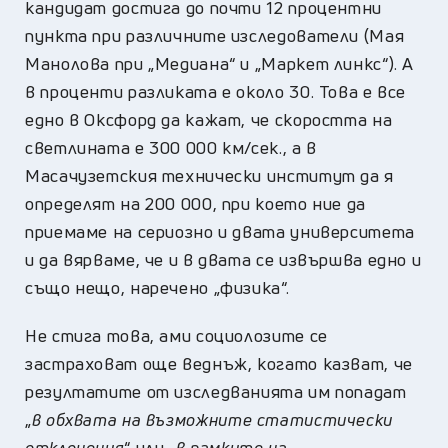
кандидат достига до почти 12 процентни
пункта при различните изследователи (Мая
Манолова при „Медиана“ и „Маркет линкс“). А
в проценти разликата е около 30. Това е все
едно в Оксфорд да кажат, че скоростта на
светлината е 300 000 км/сек., а в
Масачузетския технически институт да я
определят на 200 000, при което ние да
приемаме на сериозно и двата университета
и да вярваме, че и в двата се извършва едно и
също нещо, наречено „физика“.
Не стига това, ами социолозите се
застраховат още веднъж, когато казват, че
резултатите от изследванията им попадат
„
в обхвата на възможните статистически
отклонения
“ или „
в рамките на