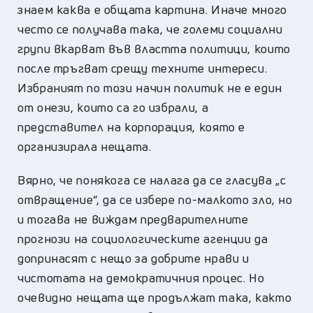
знаем каква е общата картина. Иначе много
често се получава така, че големи социални
групи вкарват във властта политици, които
после тръгват срещу техните интереси.
Избраният по този начин политик не е един
от онези, които са го избрали, а
представител на корпорация, която е
организирала нещата.
Вярно, че понякога се налага да се гласува „с
отвращение“, да се избере по-малкото зло, но
и тогава не виждам предварителните
прогнози на социологическите агенции да
допринасят с нещо за добрите нрави и
чистотата на демократичния процес. Но
очевидно нещата ще продължат така, както