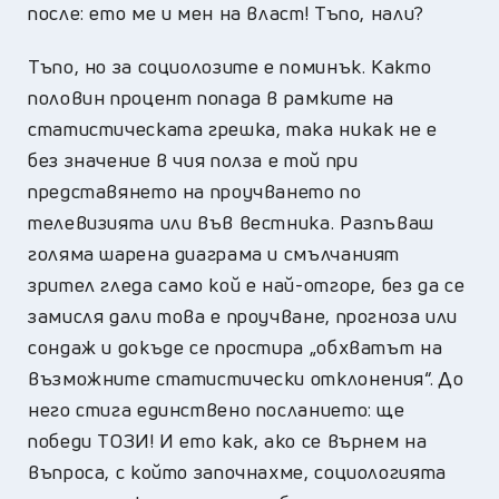
после: ето ме и мен на власт! Тъпо, нали?
Тъпо, но за социолозите е поминък. Както
половин процент попада в рамките на
статистическата грешка, така никак не е
без значение в чия полза е той при
представянето на проучването по
телевизията или във вестника. Разпъваш
голяма шарена диаграма и смълчаният
зрител гледа само кой е най-отгоре, без да се
замисля дали това е проучване, прогноза или
сондаж и докъде се простира „обхватът на
възможните статистически отклонения“. До
него стига единствено посланието: ще
победи ТОЗИ! И ето как, ако се върнем на
въпроса, с който започнахме, социологията