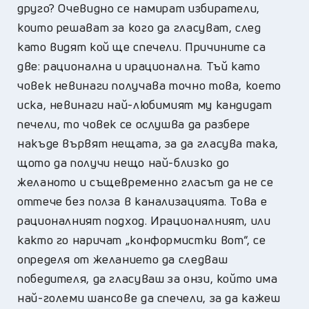
друго? Очевидно се намират избиратели,
които решават за кого да гласуват, след
като видят кой ще спечели. Причините са
две: рационална и ирационална. Тъй като
човек невинаги получава точно това, което
иска, невинаги най-любимият му кандидат
печели, то човек се ослушва да разбере
накъде вървят нещата, за да гласува така,
щото да получи нещо най-близко до
желаното и същевременно гласът да не се
оттече без полза в канализацията. Това е
рационалният подход. Ирационалният, или
както го наричат „конформистки вот“, се
определя от желанието да следваш
победителя, да гласуваш за онзи, който има
най-големи шансове да спечели, за да кажеш