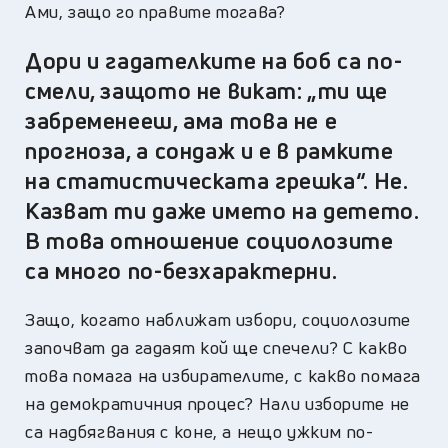
Ами, защо го правите тогава?
Дори и гадателките на боб са по-
смели, защото не викат: „ти ще
забременееш, ама това не е
прогноза, а сондаж и е в рамките
на статистическата грешка“. Не.
Казват ти даже името на детето.
В това отношение социолозите
са много по-безхарактерни.
Защо, когато наближат избори, социолозите
започват да гадаят кой ще спечели? С какво
това помага на избирателите, с какво помага
на демократичния процес? Нали изборите не
са надбягвания с коне, а нещо ужким по-