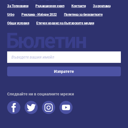
За Топновини
Редакционен екип
Контакти
За реклама
Urbo
Реклама - Избори 2022
Политика за бисквитките
Общи условия
Етичен кодекс на българските медии
Бюлетин
Изпратете
Следвайте ни в социалните мрежи