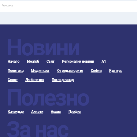
Реклама
Новини
Начало
Idealisti
Свят
Регионални новини
А1
Политика
Медиякаст
От редакторите
София
Култура
Спорт
Любопитно
Поглед назад
Полезно
Календар
Анкети
Архив
Профил
За нас