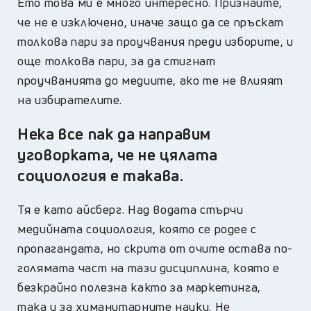
Ето това ми е много интересно. Признайте,
че не е изключено, иначе защо да се пръскат
толкова пари за проучвания преди изборите, и
още толкова пари, за да стигнат
проучванията до медиите, ако те не влияят
на избирателите.
Нека все пак да направим
уговорката, че не цялата
социология е такава.
Тя е като айсберг. Над водата стърчи
медийната социология, която се родее с
пропагандата, но скрита от очите остава по-
голямата част на тази дисциплина, която е
безкрайно полезна както за маркетинга,
така и за хуманитарните науки. Не