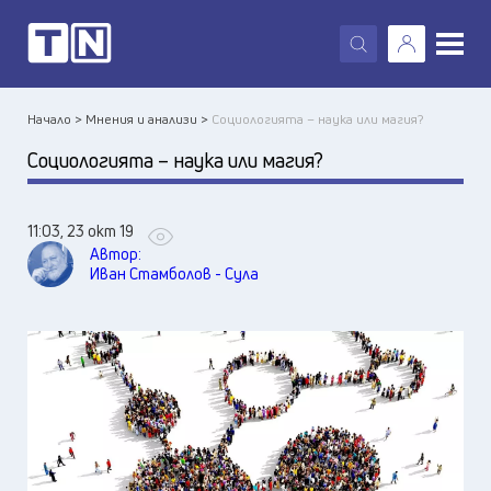
X
Начало >
Мнения и анализи >
Социологията – наука или магия?
Социологията – наука или магия?
11:03, 23 окт 19
Автор:
Иван Стамболов - Сула