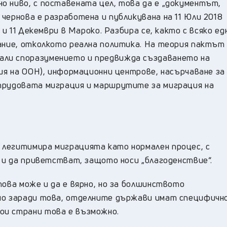
о ниво, с поставената цел, това да е „документът,
чернова е разработена и публикувана на 11 Юли 2018
 и 11 Декември в Мароко. Разбира се, както с всяко ед
лание, отколкото реална политика. На теория пактът
али споразумението и предвижда създаването на
ция на ООН), информационни центрове, насърчаване за
 трудовата миграция и маршрутите за миграция на
 легитимира миграцията като нормален процес, с
о и да приветстват, защото носи „благоденствие“.
това може и да е вярно, но за болшинството
чно заради това, отделните държави имат специфичн
ои страни това е възможно.