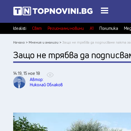
Idealisti
Свят
Регионални новини
А1
Политика
Мед
Начало >
Мнения и анализи >
Защо не трябва да подписваме пакта з
Защо не трябва да подписва
14:19, 15 ное 18
Автор:
Николай Облаков