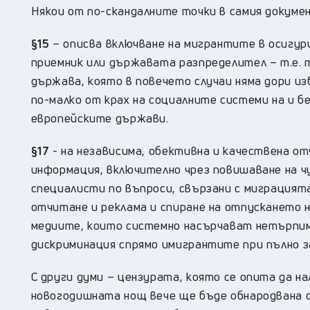
Някои от по-скандалните точки в самия докум
§15
– описва включване на мигрантите в осигу
приемник или държавата разпределител – т.е
държава, която в повечето случаи няма дори изб
по-малко от крах на социалните системи на и б
европейските държави.
§17
- на независима, обективна и качествена о
информация, включително чрез повишаване на 
специалисти по въпроси, свързани с миграцият
отчитане и реклама и спиране на отпускането 
медиите, които системно насърчават нетърпим
дискриминация спрямо имигрантите при пълно з
С други думи – цензурата, която се опита да н
новогодишната нощ вече ще бъде обнародвана с 