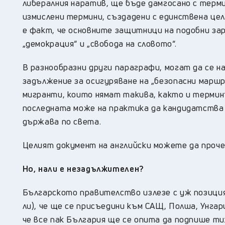
либералния наратив, ще бъде дамгосано с терми
измислени термини, създадени с единствена це
е факт, че основните защитници на подобни за
„демокрация“ и „свобода на словото“.
В разнообразни други параграфи, могат да се н
задължение за осигуряване на „безопасни маршр
мигранти, които нямат такива, както и термин
последната може на практика да кандидатства 
държава по света.
Целият документ на английски можете да проч
Но, нали е незадължителен?
Българското правителство излезе с уж позиция
ли), че ще се присъедини към САЩ, Полша, Унгар
че все пак България ще се опита да подпише ти