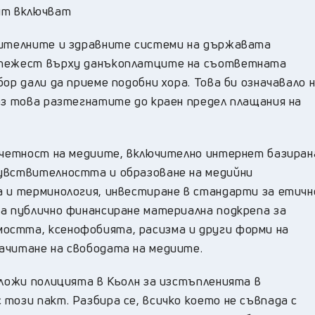
ент включват
рителните и здравните системи на държавата
. тежест върху данъкоплатците на съответната
ор дали да приеме подобни хора. Това би означавало 
ез това разтегнатите до краен предел плащания на
тчетност на медиите, включително интернет базиран
чувствителността и образоване на медийни
а и терминология, инвестиране в стандарти за етичн
на публично финансиране материална подкрепа за
остта, ксенофобията, расизма и други форми на
ачитане на свободата на медиите.
аложи полицията в Кьолн за изстъпленията в
този пакт. Разбира се, всичко което не съвпада с