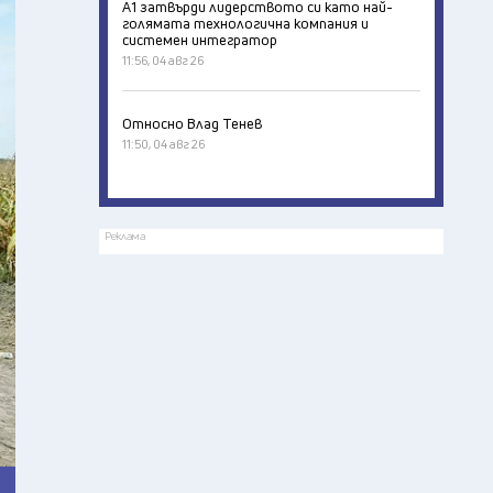
А1 затвърди лидерството си като най-
голямата технологична компания и
системен интегратор
11:56, 04 авг 26
Относно Влад Тенев
11:50, 04 авг 26
Реклама