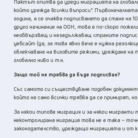
Пактът опитва да уреди миграцията на глобалн
който урежда всички въпроси“. Първоначалната 
година, а се очаква подписването да стане на 10
друго начинание на ООН, това е по-скоро поже
необвързващ и незадължаващ страните подпис
уебсайт (да, за това явно вече е нужна резолю
облекчаване на визовите режими, уреждане на
глобално ниво и т.н.
Защо той не трябва да бъде подписван?
Със самото си съществуване подобен документ
който не само всички трябва да се примирят, н
За някои типове миграция и за някои мигранти 
неконтролирана миграция това не е така – то
законодателство, уреждащо миграцията и от к