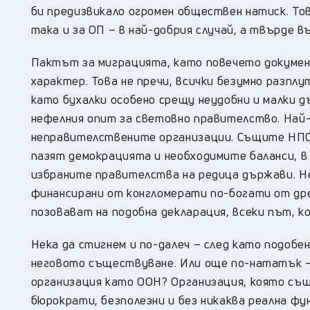
би предизвикало огромен обществен натиск. Тов
така и за ОП – в най-добрия случай, а твърде 
Пактът за миграцията, като повечето докуме
характер. Това не пречи, всички безумно разпл
като бухалки особено срещу неудобни и малки д
нефелния опит за световно правителство. Най-
неправителствените организации. Същите НПО-
пазят демокрацията и необходимите баланси, в
избраните правителства на редица държави. Н
финансирани от конгломерати по-богати от др
позовават на подобна декларация, всеки път, ко
Нека да стигнем и по-далеч – след като подобе
неговото съществуване. Или още по-нататък 
организация като ООН? Организация, която същ
бюрократи, безполезни и без никаква реална фун