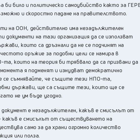
а би било и политическо самоубийство както за ГЕР
възможно и скоростно падане на правителството.
нти на ООН, действително има незадължителен
ути документи на тази организация да се използват
ържави, които са дръзнали да не се подчинят на
честото оръжие за подобни цели се намира в
та, които на теория би трябвало да са призвани да
 момента я подменят и изнудват демократично
е се съмнявайте, че същите тези НПО-та,
ебни държави, ще са същите тези, които ще се
гато не ум бъде угодно.
н документ е незадължителен, какъв е смисълът от
– какъв е смисълът от съществуването на
ествува само за да храни огромно количество
кция или полза.