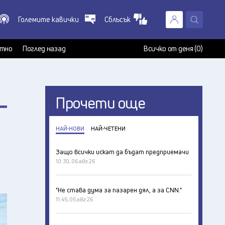
Големите кавички
Сблъсък
X
т
тно
Поглед назад
Всичко от деня (0)
Прочети още
НАЙ-НОВИ
НАЙ-ЧЕТЕНИ
Защо всички искат да бъдат предприемачи
10:30, 06 авг 26
"Не става дума за пазарен дял, а за CNN."
11:45, 05 авг 26