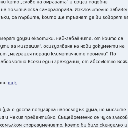
ни като „слово на омразата“ и други подобни
л на политическа саморазправа. Изключително забаве
ръки, са първите, които ще тръгнат да ви говорят з
амерят други екзотики, най-забавните, от които са
ути за миграция“, осигуряване на нови документи на
ът „миграция поради климатичните промени“. По
абсолютно всеки един гражданин, от абсолютно всяк
ете
тук
.
 (уж е доста популярна напоследък дума, не мислите
ия и Чехия превантивно. Същевременно се чуха гласов
хомълком споразумението, което би било скандално и