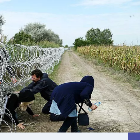
22
°C
Перник
,
27
°C
Плевен
,
27
°C
Пловдив
,
26
°C
Разград
,
27
°C
Русе
,
27
°C
Силистра
,
25
°C
Сливен
,
20
°C
Смолян
,
23
°C
София
,
25
°C
Стара Загора
,
26
°C
Търговище
,
24
°C
Хасково
,
26
°C
Шумен
,
26
°C
Ямбол
,