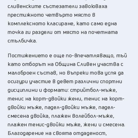
сливенските състезатели завоюваха
престижното четвърто място в
комплексното класиране, като само една
точка ги раздели от място на почетната
стълбичка.
Постижението е още по-впечатляващо, тъй
като отборът на Община Сливен участва с
малоброен състав, но въпреки това успя да
осигури участие в девет различни спортни
дисциплини и формати: стрийтбол-мъже,
тенис на корт-двойки жени, тенис на корт-
двойки мъже, падел-двойки мъже, падел-
смесена двойка, плажен волейбол-мъже,
плажен тенис-двойки мъже, жени и смесена.
Благодарение на своята отдаденост,