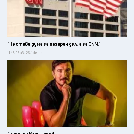
"Не става дума за пазарен дял, а за CNN."
11:45, 05 авг 26 / Idealisti
Относно Влад Тенев