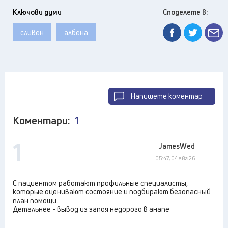
Ключови думи
Споделете в:
сливен
албена
Напишете коментар
Коментари:
1
1
JamesWed
05:47, 04 авг 26
С пациентом работают профильные специалисты,
которые оценивают состояние и подбирают безопасный
план помощи.
Детальнее - вывод из запоя недорого в анапе