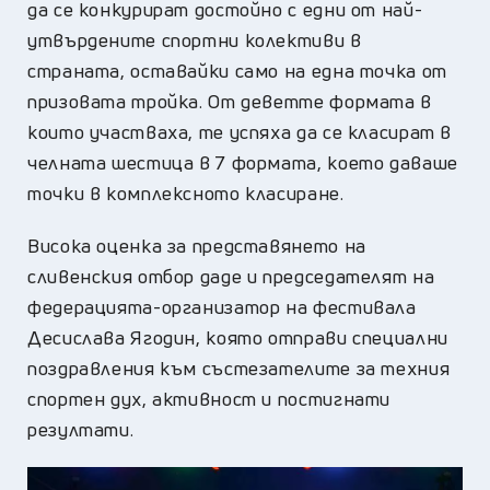
да се конкурират достойно с едни от най-
утвърдените спортни колективи в
страната, оставайки само на една точка от
призовата тройка. От деветте формата в
които участваха, те успяха да се класират в
челната шестица в 7 формата, което даваше
точки в комплексното класиране.
Висока оценка за представянето на
сливенския отбор даде и председателят на
федерацията-организатор на фестивала
Десислава Ягодин, която отправи специални
поздравления към състезателите за техния
спортен дух, активност и постигнати
резултати.