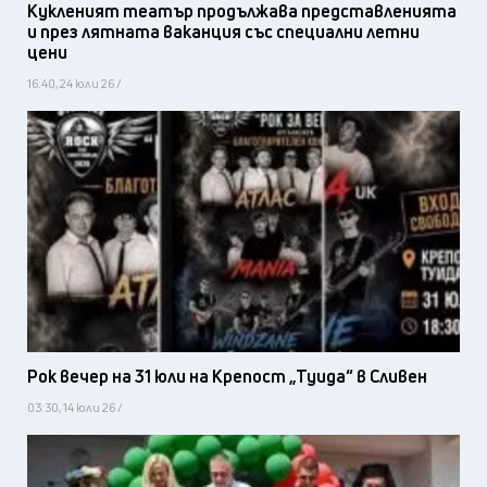
Кукленият театър продължава представленията
и през лятната ваканция със специални летни
цени
16:40, 24 юли 26 /
Рок вечер на 31 юли на Крепост „Туида“ в Сливен
03:30, 14 юли 26 /