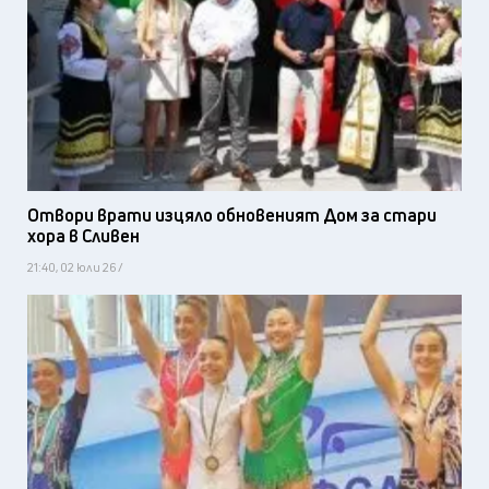
Отвори врати изцяло обновеният Дом за стари
хора в Сливен
21:40, 02 юли 26 /