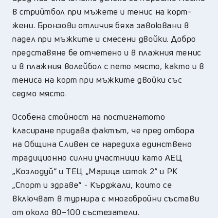
в стрийтбол при мъжете и тенис на корт-
жени. Бронзови отличия бяха завоювани в
падел при мъжките и смесени двойки. Добро
представяне бе отчетено и в плажния тенис
и в плажния волейбол с пето място, както и в
тениса на корт при мъжките двойки със
седмо място.
Особена стойност на постигнатото
класиране придава фактът, че пред отбора
на Община Сливен се наредиха единствено
традиционно силни участници като АЕЦ
„Козлодуй“ и ТЕЦ „Марица изток 2“ и РК
„Спорт и здраве“ - Кърджали, които се
включват в турнира с многобройни състави
от около 80–100 състезатели.