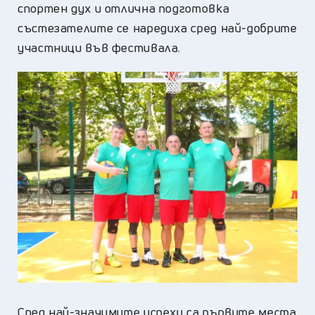
спортен дух и отлична подготовка
състезателите се наредиха сред най-добрите
участници във фестивала.
Сред най-значимите успехи са първите места