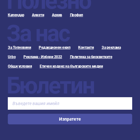
Полезно
Календар
Анкети
Архив
Профил
За нас
За Топновини
Редакционен екип
Контакти
За реклама
Urbo
Реклама - Избори 2022
Политика за бисквитките
Общи условия
Етичен кодекс на българските медии
Бюлетин
Изпратете