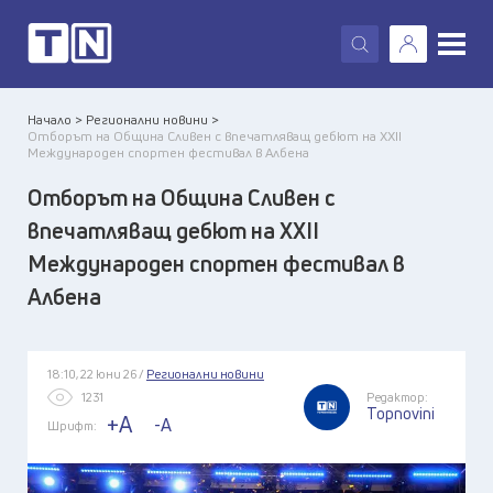
X
Начало >
Регионални новини >
Отборът на Община Сливен с впечатляващ дебют на XXII
Международен спортен фестивал в Албена
Отборът на Община Сливен с
впечатляващ дебют на XXII
Международен спортен фестивал в
Албена
18:10, 22 юни 26 /
Регионални новини
1231
Редактор:
Topnovini
+A
-A
Шрифт: