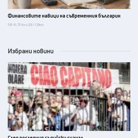
Финансовите навици на съвременния българин
08:41, 31 юли 26 / Свят
Избрани новини
След последния съдийски сигнал