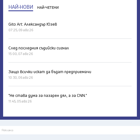
НАЙ-НОВИ
НАЙ-ЧЕТЕНИ
Gito Art: Александър Юзев
07:25, 09 авг 26
След последния съдийски сигнал
15:00, 07 авг 26
Защо всички искат да бъдат предприемачи
10:30, 06 авг 26
"Не става дума за пазарен дял, а за CNN."
11:45, 05 авг 26
Реклама