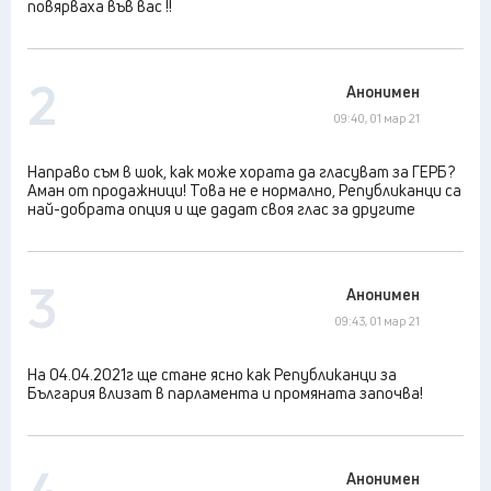
повярваха във вас !!
2
Анонимен
09:40, 01 мар 21
Направо съм в шок, как може хората да гласуват за ГЕРБ?
Аман от продажници! Това не е нормално, Републиканци са
най-добрата опция и ще дадат своя глас за другите
3
Анонимен
09:43, 01 мар 21
На 04.04.2021г ще стане ясно как Републиканци за
България влизат в парламента и промяната започва!
Анонимен