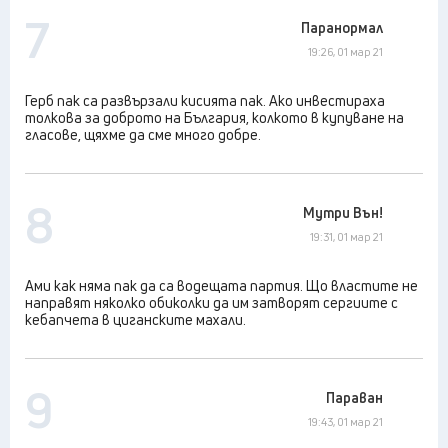
7
Паранормал
19:26, 01 мар 21
Герб пак са развързали кисията пак. Ако инвестираха
толкова за доброто на България, колкото в купуване на
гласове, щяхме да сме много добре.
8
Мутри Вън!
19:31, 01 мар 21
Ами как няма пак да са водещата партия. Що властите не
направят няколко обиколки да им затворят сергиите с
кебапчета в циганските махали.
9
Параван
19:43, 01 мар 21