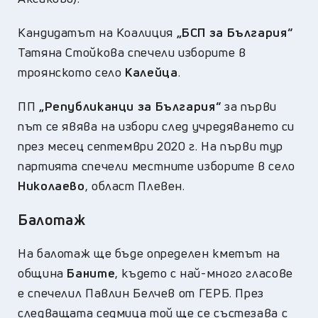
Кандидатът на Коалиция
„
БСП за България“
Татяна Стойкова спечели изборите в
троянското село
Калейца
.
ПП
„Републиканци за България“
за първи
път се явява на избори след учредяването си
през месец септември 2020 г. На първи тур
партията спечели местните изборите в село
Николаево
, област Плевен.
Балотаж
На балотаж ще бъде определен кметът на
община
Баните
, където с най-много гласове
е спечелил Павлин Белчев от ГЕРБ. През
следващата седмица той ще се състезава с