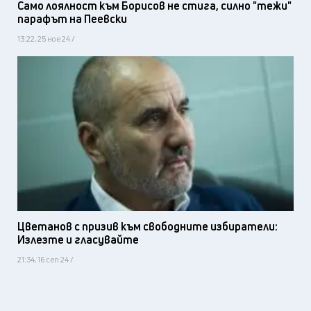
Само лоялност към Борисов не стига, силно "тежи"
парафът на Пеевски
13:22, 25 ное 24 /
Цветанов с призив към свободните избиратели:
Излезте и гласувайте
21:34, 16 сеп 24 /