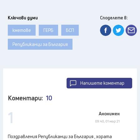
Ключови думи
Споделете в:
кметове
ГЕРБ
БСП
Републиканци за България
Напишете коментар
Коментари:
10
1
Анонимен
09:40, 01 мар 21
Поздравления Републиканци за България , хората