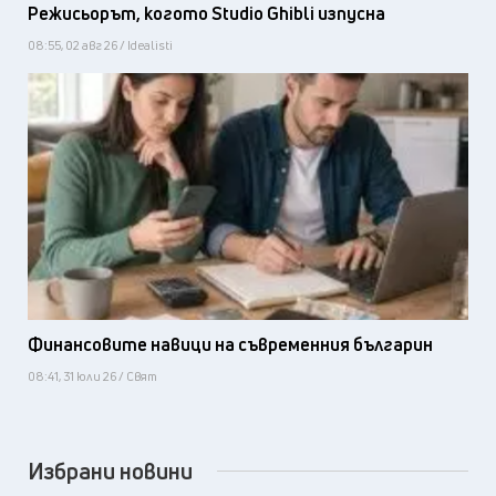
Режисьорът, когото Studio Ghibli изпусна
08:55, 02 авг 26 / Idealisti
Финансовите навици на съвременния българин
08:41, 31 юли 26 / Свят
Избрани новини