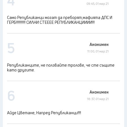
4
09:45, 01 мар 21
Само Републиканци могат да преборят,мафията ДПС И
ГЕРБ!!!!!!!!!!! СИЛНИ СТЕЕЕЕ РЕПУБЛИКАНЦИИИИ!!!
5
Анонимен
11:00, 01 мар 21
Републиканците, не ползвайте тролове, че сте същите
като другите.
6
Анонимен
18:37, 01 мар 21
Айде Цветане, Напред Републиканци!!!!