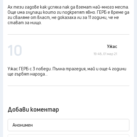
Ах тези гадове как успяха пак да вземат най-много места.
Още има глупаци които ги подкрепят явно. ГЕРБ е време да
ги сваляме от власт, не доказаха ли за 11 години, че не
стават за нищо.
10
Ужас
19:48, 01 мар 21
Ужас ГЕРБ с 3 победи. Пълна трагедия, май и още 4 години
ще гърбят народа...
Добави коментар