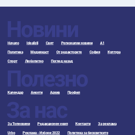
Новини
Начало
Idealisti
Свят
Регионални новини
А1
Политика
Медиякаст
От редакторите
София
Култура
Спорт
Любопитно
Поглед назад
Полезно
Календар
Анкети
Архив
Профил
За нас
За Топновини
Редакционен екип
Контакти
За реклама
Urbo
Реклама - Избори 2022
Политика за бисквитките