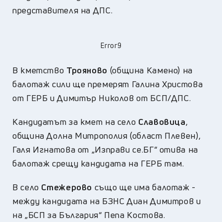
представителя на ДПС.
Error9
В кметство
Трояново
(община Камено) на
балотаж сили ще премерят Галина Христова
от ГЕРБ и Димитър Николов от БСП/ДПС.
Кандидатът за кмет на село
Славовица
,
община Долна Митрополия (област Плевен),
Галя Игнатова от „Изправи се.БГ“ отива на
балотаж срещу кандидата на ГЕРБ там.
В село
Стежерово
също ще има балотаж -
между кандидата на БЗНС Диан Димитров и
на „БСП за България“ Пепа Костова.