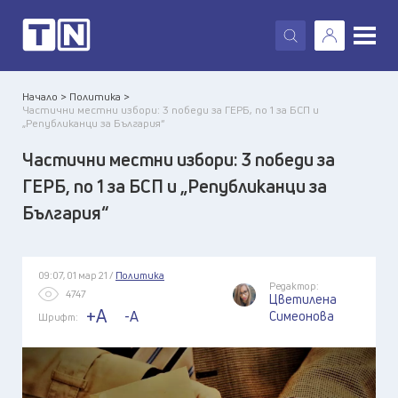
X
Начало >
Политика >
Частични местни избори: 3 победи за ГЕРБ, по 1 за БСП и
„Републиканци за България“
Частични местни избори: 3 победи за
ГЕРБ, по 1 за БСП и „Републиканци за
България“
09:07, 01 мар 21 /
Политика
Редактор:
4747
Цветилена
+A
-A
Симеонова
Шрифт: