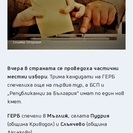
Снимка: Unsplash
Вчера в страната се проведоха частични
местни избори
. Трима кандидати на ГЕРБ
спечелиха още на първия тур, а БСП и
„Републиканци за България“ имат по един нов
кмет.
ГЕРБ
спечели в
Мъглиж
, селата
Пудрия
(община Криводол) и
Слънчево
(община
Аксаково).